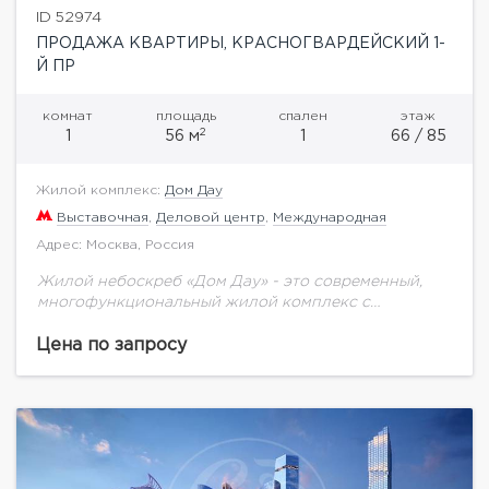
ID 52974
ПРОДАЖА КВАРТИРЫ, КРАСНОГВАРДЕЙСКИЙ 1-
Й ПР
комнат
площадь
спален
этаж
2
1
56 м
1
66 / 85
Жилой комплекс:
Дом Дау
Выставочная
,
Деловой центр
,
Международная
Адрес: Москва, Россия
Жилой небоскреб «Дом Дау» - это современный,
многофункциональный жилой комплекс с
уникальной для Москва-Сити инфраструктурой. Не
смотря на близость к кластеру «Москва-Сити», «Дом
Цена по запросу
Дау» находится в тихой...