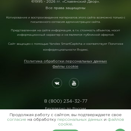
©1995 -
2026 гг. «Славянский Двор».
Все права защищены
Копирование и воспроизведение материалов этого сайта возможно только с
письменного согласия администрации сайта.
Представленная на сайте информация, в т.ч. стоимость объектов, носит
информационный характер и не является публичной офертой.
Сайт защищен с помощью
Yandex SmartCaptcha
и соответствует
Политике
конфиденциальности Яндекс
.
Политика обработки персональных данных
Файлы cookie
8 (800) 234-32-77
Бесплатно по России
Продолжая работу с сайтом, вы подтверждаете свое
Реквизиты:
согласие
на обработку
персональных данных
и
файлов
ООО Агентство "Славянский Двор"
cookie
.
ИНН:7729122105 ОГРН:1027700102473