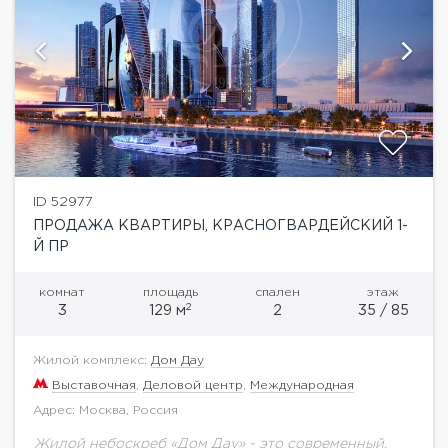
ID 52977
ПРОДАЖА КВАРТИРЫ, КРАСНОГВАРДЕЙСКИЙ 1-
Й ПР
комнат
площадь
спален
этаж
2
3
129 м
2
35 / 85
Жилой комплекс:
Дом Дау
Выставочная
,
Деловой центр
,
Международная
Адрес: Москва, Россия
Жилой небоскреб «Дом Дау» - это современный,