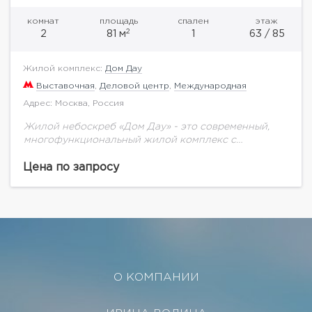
комнат
площадь
спален
этаж
2
2
81 м
1
63 / 85
Жилой комплекс:
Дом Дау
Выставочная
,
Деловой центр
,
Международная
Адрес: Москва, Россия
Жилой небоскреб «Дом Дау» - это современный,
многофункциональный жилой комплекс с
уникальной для Москва-Сити инфраструктурой. Не
смотря на близость к кластеру «Москва-Сити», «Дом
Цена по запросу
Дау» находится в тихой...
О КОМПАНИИ