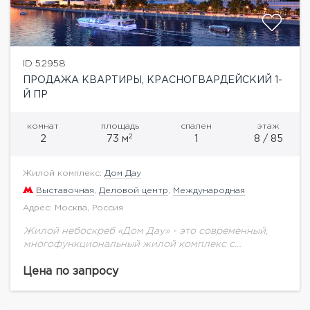
ID 52958
ПРОДАЖА КВАРТИРЫ, КРАСНОГВАРДЕЙСКИЙ 1-
Й ПР
комнат
площадь
спален
этаж
2
2
73 м
1
8 / 85
Жилой комплекс:
Дом Дау
Выставочная
,
Деловой центр
,
Международная
Адрес: Москва, Россия
Жилой небоскреб «Дом Дау» - это современный,
многофункциональный жилой комплекс с
уникальной для Москва-Сити инфраструктурой. Не
смотря на близость к кластеру «Москва-Сити», «Дом
Цена по запросу
Дау» находится в тихой...