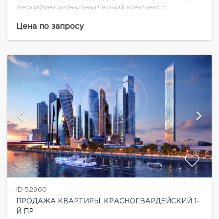
многофункциональный жилой комплекс с
уникальной для Москва-Сити инфраструктурой. Не
смотря на близость к кластеру «Москва-Сити», «Дом
Цена по запросу
Дау» находится в тихой...
ID 52960
ПРОДАЖА КВАРТИРЫ, КРАСНОГВАРДЕЙСКИЙ 1-
Й ПР