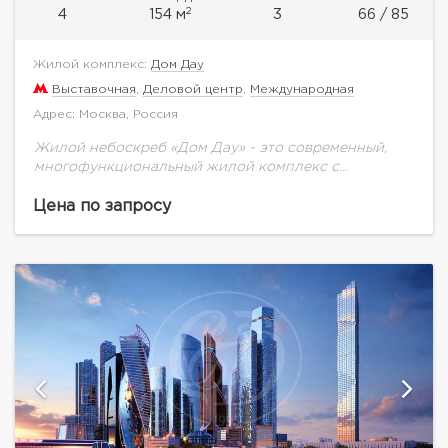
2
4
154 м
3
66 / 85
Жилой комплекс:
Дом Дау
Выставочная
,
Деловой центр
,
Международная
Адрес: Москва, Россия
Жилой небоскреб «Дом Дау» - это современный,
многофункциональный жилой комплекс с
уникальной для Москва-Сити инфраструктурой. Не
смотря на близость к кластеру «Москва-Сити», «Дом
Цена по запросу
Дау» находится в тихой...