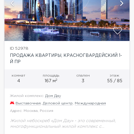
ID 52978
ПРОДАЖА КВАРТИРЫ, КРАСНОГВАРДЕЙСКИЙ 1-
Й ПР
комнат
площадь
спален
этаж
2
4
167 м
3
55 / 85
Жилой комплекс:
Дом Дау
Выставочная
,
Деловой центр
,
Международная
Адрес: Москва, Россия
Жилой небоскреб «Дом Дау» - это современный,
многофункциональный жилой комплекс с
уникальной для Москва-Сити инфраструктурой. Не