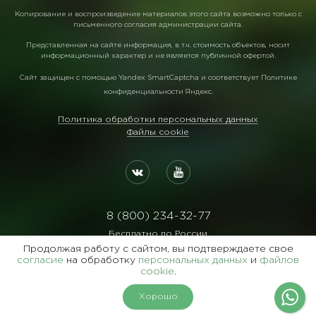
Копирование и воспроизведение материалов этого сайта возможно только с
письменного согласия администрации сайта.
Представленная на сайте информация, в т.ч. стоимость объектов, носит
информационный характер и не является публичной офертой.
Сайт защищен с помощью
Yandex SmartCaptcha
и соответствует
Политике
конфиденциальности Яндекс
.
Политика обработки персональных данных
Файлы cookie
8 (800) 234-32-77
Бесплатно по России
Продолжая работу с сайтом, вы подтверждаете свое
Реквизиты:
согласие
на обработку
персональных данных
и
файлов
ООО Агентство "Славянский Двор"
cookie
.
ИНН:7729122105 ОГРН:1027700102473
Хорошо