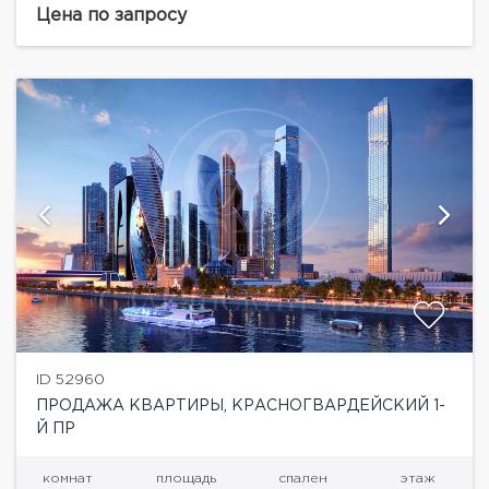
смотря на близость к кластеру «Москва-Сити», «Дом
Цена по запросу
Дау» находится в тихой...
ID 52960
ПРОДАЖА КВАРТИРЫ, КРАСНОГВАРДЕЙСКИЙ 1-
Й ПР
комнат
площадь
спален
этаж