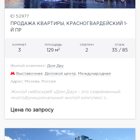
ID 52977
ПРОДАЖА КВАРТИРЫ, КРАСНОГВАРДЕЙСКИЙ 1-
Й ПР
комнат
площадь
спален
этаж
2
3
129 м
2
35 / 85
Жилой комплекс:
Дом Дау
Выставочная
,
Деловой центр
,
Международная
Адрес: Москва, Россия
Жилой небоскреб «Дом Дау» - это современный,
многофункциональный жилой комплекс с
уникальной для Москва-Сити инфраструктурой. Не
смотря на близость к кластеру «Москва-Сити», «Дом
Цена по запросу
Дау» находится в тихой...