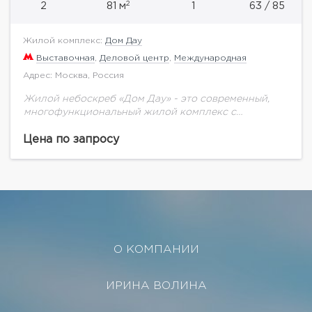
2
2
81 м
1
63 / 85
Жилой комплекс:
Дом Дау
Выставочная
,
Деловой центр
,
Международная
Адрес: Москва, Россия
Жилой небоскреб «Дом Дау» - это современный,
многофункциональный жилой комплекс с
уникальной для Москва-Сити инфраструктурой. Не
смотря на близость к кластеру «Москва-Сити», «Дом
Цена по запросу
Дау» находится в тихой...
О КОМПАНИИ
ИРИНА ВОЛИНА