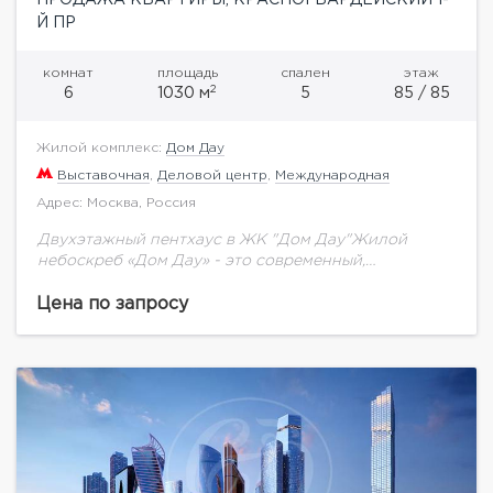
Й ПР
комнат
площадь
спален
этаж
2
6
1030 м
5
85 / 85
Жилой комплекс:
Дом Дау
Выставочная
,
Деловой центр
,
Международная
Адрес: Москва, Россия
Двухэтажный пентхаус в ЖК "Дом Дау"Жилой
небоскреб «Дом Дау» - это современный,
многофункциональный жилой комплекс с
уникальной для Москва-Сити инфраструктурой. Не
Цена по запросу
смотря на близость к кластеру «Москва-Сити»,...