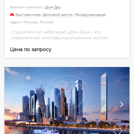
Жилой комплекс:
Дом Дау
Выставочная
,
Деловой центр
,
Международная
Адрес: Москва, Россия
Студия.Жилой небоскреб «Дом Дау» - это
современный, многофункциональный жилой
комплекс с уникальной для Москва-Сити
инфраструктурой. Не смотря на близость к
Цена по запросу
кластеру «Москва-Сити», «Дом Дау» находится в
тихой...