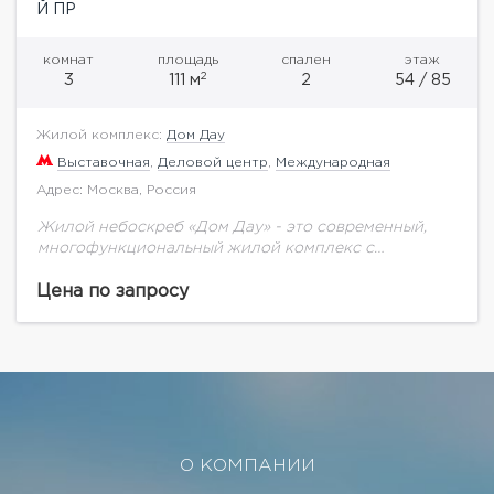
Й ПР
комнат
площадь
спален
этаж
2
3
111 м
2
54 / 85
Жилой комплекс:
Дом Дау
Выставочная
,
Деловой центр
,
Международная
Адрес: Москва, Россия
Жилой небоскреб «Дом Дау» - это современный,
многофункциональный жилой комплекс с
уникальной для Москва-Сити инфраструктурой. Не
смотря на близость к кластеру «Москва-Сити», «Дом
Цена по запросу
Дау» находится в тихой...
О КОМПАНИИ