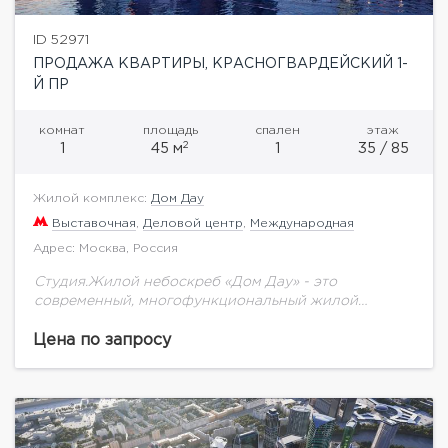
ID 52971
ПРОДАЖА КВАРТИРЫ, КРАСНОГВАРДЕЙСКИЙ 1-
Й ПР
комнат
площадь
спален
этаж
2
1
45 м
1
35 / 85
Жилой комплекс:
Дом Дау
Выставочная
,
Деловой центр
,
Международная
Адрес: Москва, Россия
Студия.Жилой небоскреб «Дом Дау» - это
современный, многофункциональный жилой
комплекс с уникальной для Москва-Сити
инфраструктурой. Не смотря на близость к
Цена по запросу
кластеру «Москва-Сити», «Дом Дау» находится в
тихой...