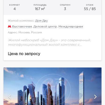
комнат
площадь
спален
этаж
2
4
167 м
3
55 / 85
Жилой комплекс:
Дом Дау
Выставочная
,
Деловой центр
,
Международная
Адрес: Москва, Россия
Жилой небоскреб «Дом Дау» - это современный,
многофункциональный жилой комплекс с
уникальной для Москва-Сити инфраструктурой. Не
смотря на близость к кластеру «Москва-Сити», «Дом
Цена по запросу
Дау» находится в тихой...