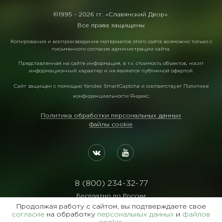
©1995 -
2026 гг. «Славянский Двор».
Все права защищены
Копирование и воспроизведение материалов этого сайта возможно только с
письменного согласия администрации сайта.
Представленная на сайте информация, в т.ч. стоимость объектов, носит
информационный характер и не является публичной офертой.
Сайт защищен с помощью
Yandex SmartCaptcha
и соответствует
Политике
конфиденциальности Яндекс
.
Политика обработки персональных данных
Файлы cookie
8 (800) 234-32-77
Бесплатно по России
Продолжая работу с сайтом, вы подтверждаете свое
Реквизиты:
согласие
на обработку
персональных данных
и
файлов
ООО Агентство "Славянский Двор"