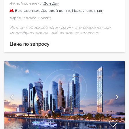
Жилой комплекс:
Дом Дау
Выставочная
,
Деловой центр
,
Международная
Адрес: Москва, Россия
Жилой небоскреб «Дом Дау» - это современный,
многофункциональный жилой комплекс с
уникальной для Москва-Сити инфраструктурой. Не
смотря на близость к кластеру «Москва-Сити», «Дом
Цена по запросу
Дау» находится в тихой...