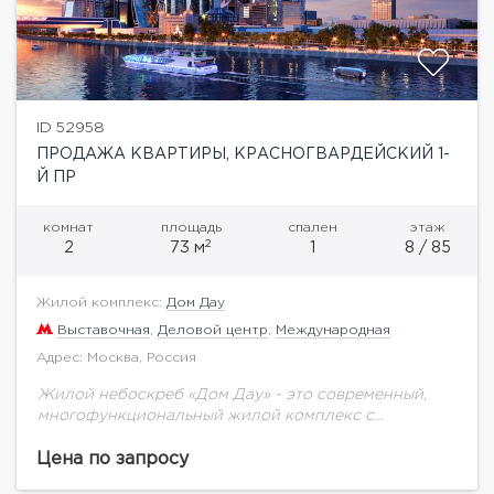
ID 52958
ПРОДАЖА КВАРТИРЫ, КРАСНОГВАРДЕЙСКИЙ 1-
Й ПР
комнат
площадь
спален
этаж
2
2
73 м
1
8 / 85
Жилой комплекс:
Дом Дау
Выставочная
,
Деловой центр
,
Международная
Адрес: Москва, Россия
Жилой небоскреб «Дом Дау» - это современный,
многофункциональный жилой комплекс с
уникальной для Москва-Сити инфраструктурой. Не
смотря на близость к кластеру «Москва-Сити», «Дом
Цена по запросу
Дау» находится в тихой...