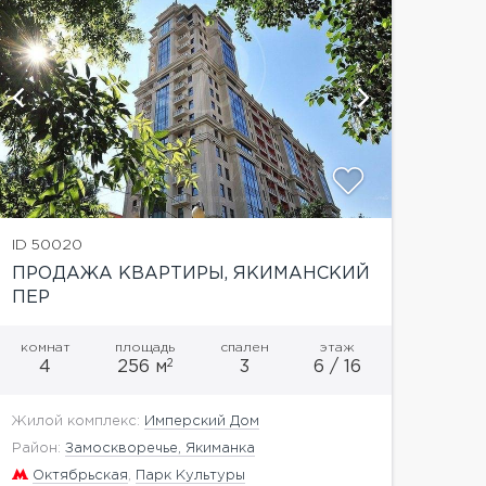
показат
ID 50020
ПРОДАЖА КВАРТИРЫ, ЯКИМАНСКИЙ
ПЕР
комнат
площадь
спален
этаж
2
4
256 м
3
6 / 16
Жилой комплекс:
Имперский Дом
Район:
Замоскворечье, Якиманка
Октябрьская
,
Парк Культуры