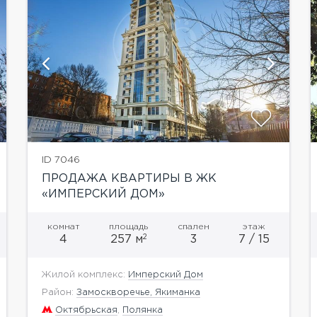
показать ещё 3 фотографии
ID 7046
ПРОДАЖА КВАРТИРЫ В ЖК
«ИМПЕРСКИЙ ДОМ»
комнат
площадь
спален
этаж
2
4
257 м
3
7 / 15
Жилой комплекс:
Имперский Дом
Район:
Замоскворечье, Якиманка
Октябрьская
,
Полянка