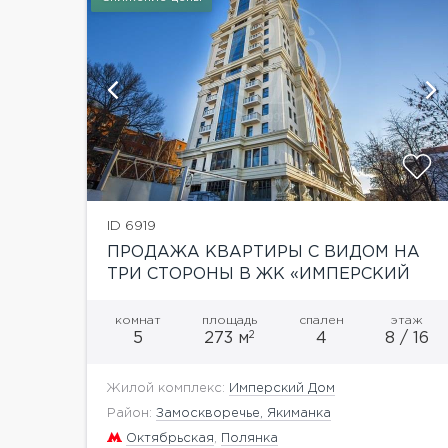
й
показать ещё 1 фотографию
ID 6919
ПРОДАЖА КВАРТИРЫ С ВИДОМ НА
ТРИ СТОРОНЫ В ЖК «ИМПЕРСКИЙ
ДОМ»
комнат
площадь
спален
этаж
2
5
273 м
4
8 / 16
Жилой комплекс:
Имперский Дом
Район:
Замоскворечье, Якиманка
Октябрьская
,
Полянка