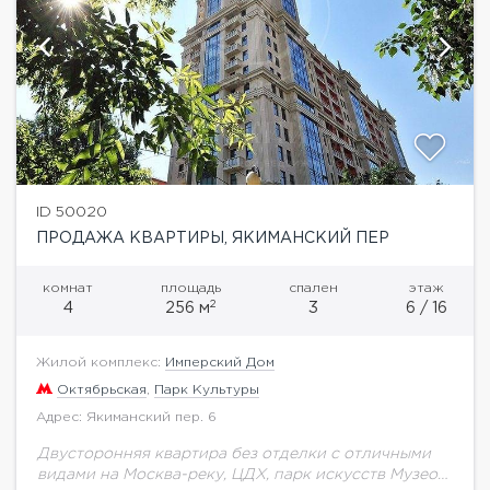
ID 50020
ПРОДАЖА КВАРТИРЫ, ЯКИМАНСКИЙ ПЕР
комнат
площадь
спален
этаж
2
4
256 м
3
6 / 16
Жилой комплекс:
Имперский Дом
Октябрьская
,
Парк Культуры
Адрес: Якиманский пер. 6
Двусторонняя квартира без отделки с отличными
видами на Москва-реку, ЦДХ, парк искусств Музеон,