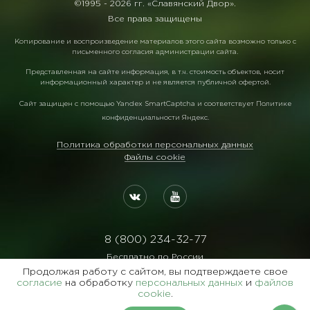
©1995 -
2026 гг. «Славянский Двор».
Все права защищены
Копирование и воспроизведение материалов этого сайта возможно только с
письменного согласия администрации сайта.
Представленная на сайте информация, в т.ч. стоимость объектов, носит
информационный характер и не является публичной офертой.
Сайт защищен с помощью
Yandex SmartCaptcha
и соответствует
Политике
конфиденциальности Яндекс
.
Политика обработки персональных данных
Файлы cookie
8 (800) 234-32-77
Бесплатно по России
Продолжая работу с сайтом, вы подтверждаете свое
Реквизиты:
согласие
на обработку
персональных данных
и
файлов
ООО Агентство "Славянский Двор"
cookie
.
ИНН:7729122105 ОГРН:1027700102473