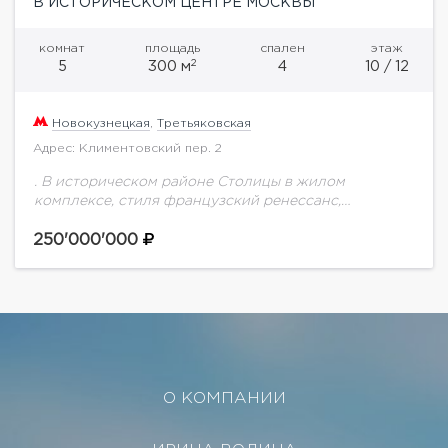
В ИСТОРИЧЕСКОМ ЦЕНТРЕ МОСКВЫ
комнат
площадь
спален
этаж
2
5
300 м
4
10 / 12
Новокузнецкая
,
Третьяковская
Адрес: Климентовский пер. 2
. В историческом районе Столицы в жилом
комплексе, стиля французский ренессанс,
Климентовский дом 2. предлагаем Вашему
вниманию квартиру с террасой и шикарными
250'000'000
видовыми характеристиками.Квартира без отделки,
окна...
О КОМПАНИИ