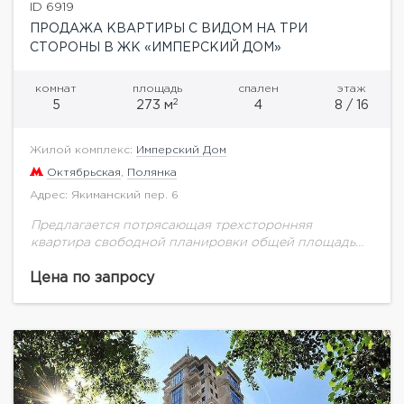
ID 6919
ПРОДАЖА КВАРТИРЫ С ВИДОМ НА ТРИ
СТОРОНЫ В ЖК «ИМПЕРСКИЙ ДОМ»
комнат
площадь
спален
этаж
2
5
273 м
4
8 / 16
Жилой комплекс:
Имперский Дом
Октябрьская
,
Полянка
Адрес: Якиманский пер. 6
Предлагается потрясающая трехсторонняя
квартира свободной планировки общей площадью
270 кв.м., расположенная на 8-м этаже.Квартира
правильной формы - позволяет воплотить
Цена по запросу
множество планировочных решений. Потолки 3,9 м,
панорамные окна,...