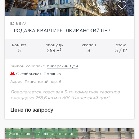
ID 9977
ПРОДАЖА КВАРТИРЫ, ЯКИМАНСКИЙ ПЕР
комнат
площадь
спален
этаж
2
5
258 м
3
5 / 12
Жилой комплекс:
Имперский Дом
Октябрьская
,
Полянка
Адрес: Якиманский пер. 6
Предлагается красивая 5-ти комнатная квартира
площадью 258,6 кв.м в ЖК "Имперский дом".
Гостиная- кухня-столовая, три спальни с
собственными ванными комнатами и гардеробными,
Цена по запросу
кабинет, холл, гостевой санузел, постирочная,...
Эксклюзив
Спецпредложение