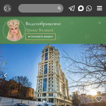
Видеообращение
Ирины Волиной
Смотреть видео