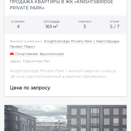
ПРОДАЖА КВАРТИРЫ В ЖК «KNIGHTSBRIDGE
PRIVATE PARK»
комнат
площадь
спален
этаж
2
4
169 м
3
5 / 7
Жилой комплекс:
Knightsbridge Private Park ( Найтсбридж
Приват Парк)
Спортивная
,
Фрунзенская
Адрес: Ефремова 19к1
Knightsbridge Private Park – жилой квартал класса
de luxe, расположенный в районе Хамовники.
Архитектурный ансамбль квартала в английском
классическом стиле, состоящий из четырех
Цена по запросу
семиэтажных особняков, объединен масштабным...