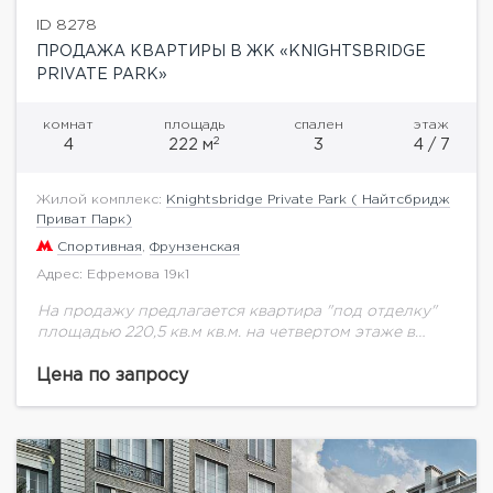
ID 8278
ПРОДАЖА КВАРТИРЫ В ЖК «KNIGHTSBRIDGE
PRIVATE PARK»
комнат
площадь
спален
этаж
2
4
222 м
3
4 / 7
Жилой комплекс:
Knightsbridge Private Park ( Найтсбридж
Приват Парк)
Спортивная
,
Фрунзенская
Адрес: Ефремова 19к1
На продажу предлагается квартира "под отделку"
площадью 220,5 кв.м кв.м. на четвертом этаже в
корпусе А (№ 4, ТЮДОР).Knightsbridge Private Park –
жилой квартал класса de luxe,...
Цена по запросу