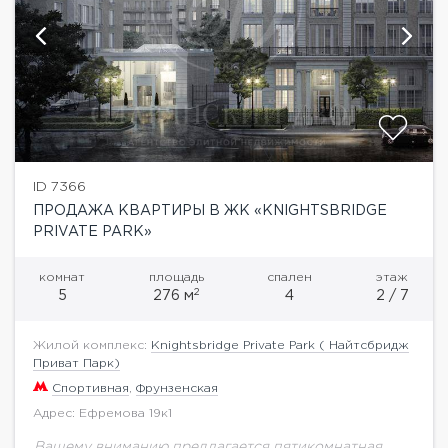
ID 7366
ПРОДАЖА КВАРТИРЫ В ЖК «KNIGHTSBRIDGE
PRIVATE PARK»
комнат
площадь
спален
этаж
2
5
276 м
4
2 / 7
Жилой комплекс:
Knightsbridge Private Park ( Найтсбридж
Приват Парк)
Спортивная
,
Фрунзенская
Адрес: Ефремова 19к1
Вашему вниманию предлагается пятикомнатная