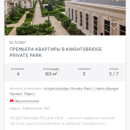
ID 51387
ПРЕМЬЕРА КВАРТИРЫ В KNIGHTSBRIDGE
PRIVATE PARK
комнат
площадь
спален
этаж
2
4
165 м
3
5 / 7
Жилой комплекс:
Knightsbridge Private Park ( Найтсбридж
Приват Парк)
Фрунзенская
Адрес: Ефремова 19к1
Knightsbridge Private Park – жилой квартал класса
de luxe, расположенный в районе Хамовники.
Архитектурный ансамбль квартала в английском