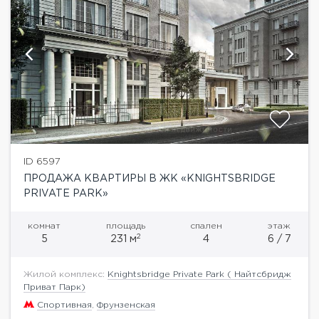
ID 6597
ПРОДАЖА КВАРТИРЫ В ЖК «KNIGHTSBRIDGE
PRIVATE PARK»
комнат
площадь
спален
этаж
2
5
231 м
4
6 / 7
Жилой комплекс:
Knightsbridge Private Park ( Найтсбридж
Приват Парк)
Спортивная
,
Фрунзенская