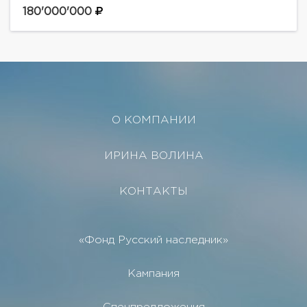
классическом стиле, состоящий из четырех
180'000'000
семиэтажных особняков, объединен масштабным...
О КОМПАНИИ
ИРИНА ВОЛИНА
КОНТАКТЫ
«Фонд Русский наследник»
Кампания