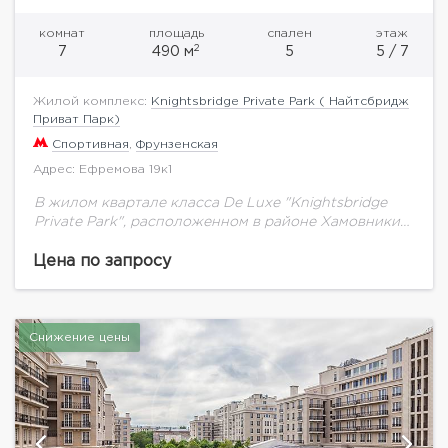
комнат
площадь
спален
этаж
2
7
490 м
5
5 / 7
Жилой комплекс:
Knightsbridge Private Park ( Найтсбридж
Приват Парк)
Спортивная
,
Фрунзенская
Адрес: Ефремова 19к1
В жилом квартале класса De Luxe "Knightsbridge
Private Park", расположенном в районе Хамовники
предлагается просторная квартира общей
площадью 490,7 кв.м, под чистовую отделку на 5
Цена по запросу
этаже. корпус...
Снижение цены