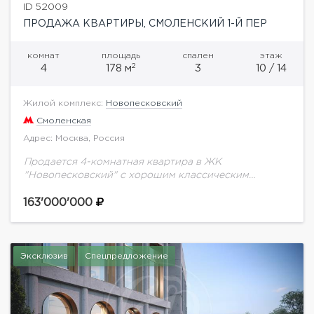
ID 52009
ПРОДАЖА КВАРТИРЫ, СМОЛЕНСКИЙ 1-Й ПЕР
комнат
площадь
спален
этаж
2
4
178 м
3
10 / 14
Жилой комплекс:
Новопесковский
Смоленская
Адрес: Москва, Россия
Продается 4-комнатная квартира в ЖК
"Новопесковский" с хорошим классическим
ремонтом. Кухня гостиная 30 кв.м., плюс комната
которую можно использовать под кабинет или
163'000'000
детскую. Две большие спальни с...
Эксклюзив
Спецпредложение