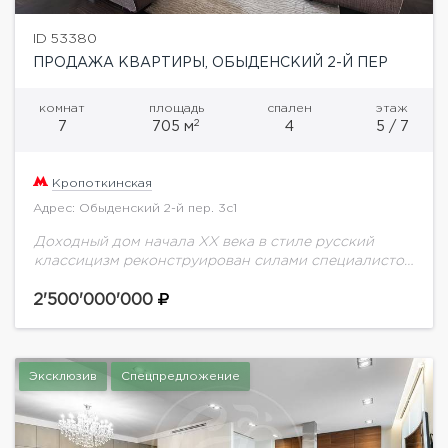
ID 53380
ПРОДАЖА КВАРТИРЫ, ОБЫДЕНСКИЙ 2-Й ПЕР
комнат
площадь
спален
этаж
2
7
705 м
4
5 / 7
Кропоткинская
Адрес: Обыденский 2-й пер. 3с1
Доходный дом начала ХХ века в стиле русский
классицизм реконструирован силами специалистов
архитектурного бюро "Остоженка" во главе с
архитектором К. В. Гладких в 1997 году.Фасад
2'500'000'000
детально восстановлен.Архитектурные...
Эксклюзив
Спецпредложение