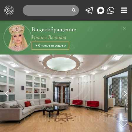
Видеообращение
Ирины Волиной
Смотреть видео