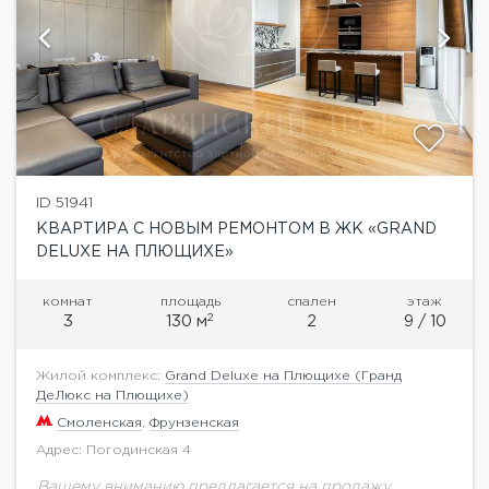
ID 51941
КВАРТИРА С НОВЫМ РЕМОНТОМ В ЖК «GRAND
DELUXE НА ПЛЮЩИХЕ»
комнат
площадь
спален
этаж
2
3
130 м
2
9 / 10
Жилой комплекс:
Grand Deluxe на Плющихе (Гранд
ДеЛюкс на Плющихе)
Смоленская
,
Фрунзенская
Адрес: Погодинская 4
Вашему вниманию предлагается на продажу