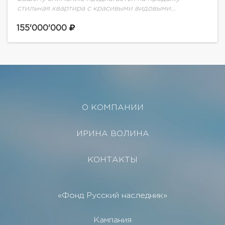
стильная квартира с красивыми видовыми
характеристиками. В квартире выполнен
качественный дорогостоящий ремонт в светлых
155'000'000
тонах, полностью оборудована мебелью и техникой.
Удобная и...
О КОМПАНИИ
ИРИНА ВОЛИНА
КОНТАКТЫ
«Фонд Русский наследник»
Кампания