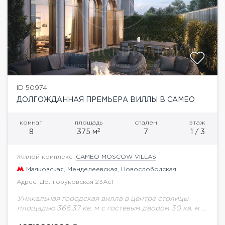
ID 50974
ДОЛГОЖДАННАЯ ПРЕМЬЕРА ВИЛЛЫ В CAMEO
комнат
площадь
спален
этаж
2
8
375 м
7
1 / 3
Жилой комплекс:
CAMEO MOSCOW VILLAS
Маяковская
,
Менделеевская
,
Новослободская
Адрес: Долгоруковская 23Ас1
Уникальная городская вилла в центре столицы
площадью 366,37 кв. м с гостевым двором 30 кв. м и
зоной патио 34 кв. м в новом комплексе premium