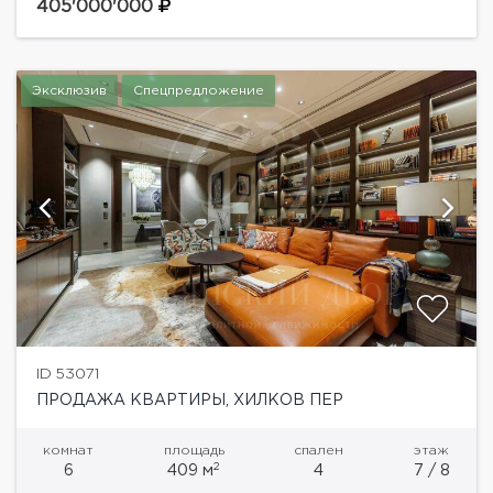
класса...
405'000'000
Эксклюзив
Спецпредложение
ID 53071
ПРОДАЖА КВАРТИРЫ, ХИЛКОВ ПЕР
комнат
площадь
спален
этаж
2
6
409 м
4
7 / 8