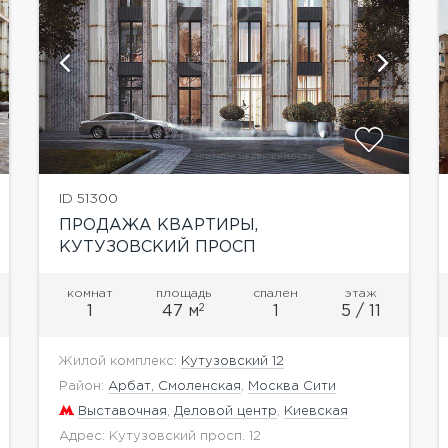
показать ещё 8 фотографий
ID 51300
ПРОДАЖА КВАРТИРЫ,
КУТУЗОВСКИЙ ПРОСП
комнат
площадь
спален
этаж
2
1
47 м
1
5 / 11
Жилой комплекс:
Кутузовский 12
Район:
Арбат, Смоленская
,
Москва Сити
Выставочная
,
Деловой центр
,
Киевская
Адрес: Кутузовский просп. 12