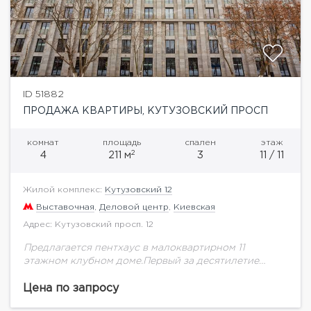
ID 51882
ПРОДАЖА КВАРТИРЫ, КУТУЗОВСКИЙ ПРОСП
комнат
площадь
спален
этаж
2
4
211 м
3
11 / 11
Жилой комплекс:
Кутузовский 12
Выставочная
,
Деловой центр
,
Киевская
Адрес: Кутузовский просп. 12
Предлагается пентхаус в малоквартирном 11
этажном клубном доме.Первый за десятилетие
новый дом премиального уровня в
Дорогомиловском районе. Захватывающие виды из
Цена по запросу
панорамных окон квартиры открываются сразу на