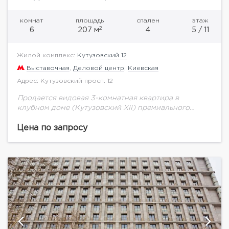
комнат
площадь
спален
этаж
2
6
207 м
4
5 / 11
Жилой комплекс:
Кутузовский 12
Выставочная
,
Деловой центр
,
Киевская
Адрес: Кутузовский просп. 12
Продается видовая 3-комнатная квартира в
клубном доме (Кутузовский XII) премиального
уровня, в одном из самых престижных и
востребованных районов центра Москвы общей
Цена по запросу
площадью 207 м.кв. на 5...