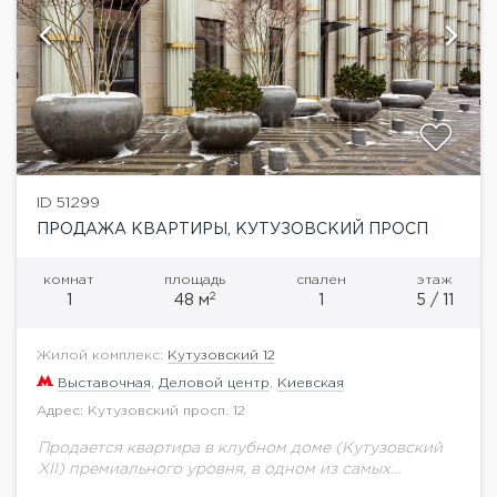
ID 51299
ПРОДАЖА КВАРТИРЫ, КУТУЗОВСКИЙ ПРОСП
комнат
площадь
спален
этаж
2
1
48 м
1
5 / 11
Жилой комплекс:
Кутузовский 12
Выставочная
,
Деловой центр
,
Киевская
Адрес: Кутузовский просп. 12
Продается квартира в клубном доме (Кутузовский
XII) премиального уровня, в одном из самых
престижных и востребованных районов центра