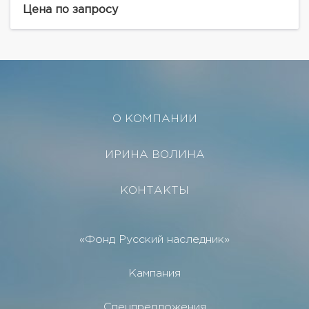
Москвы общей площадью 47,7 м.кв. на 5
Цена по запросу
этаже.Светлая квартира,...
О КОМПАНИИ
ИРИНА ВОЛИНА
КОНТАКТЫ
«Фонд Русский наследник»
Кампания
Спецпредложения