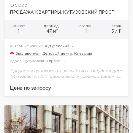
ID 51300
ПРОДАЖА КВАРТИРЫ, КУТУЗОВСКИЙ ПРОСП
комнат
площадь
спален
этаж
2
1
47 м
1
5 / 11
Жилой комплекс:
Кутузовский 12
Выставочная
,
Деловой центр
,
Киевская
Адрес: Кутузовский просп. 12
Продается однокомнатная квартира в клубном доме
(Кутузовский XII) премиального уровня, в одном из
самых престижных и востребованных районов
центра Москвы общей площадью 46,6 м.кв. на 5
Цена по запросу
этаже....