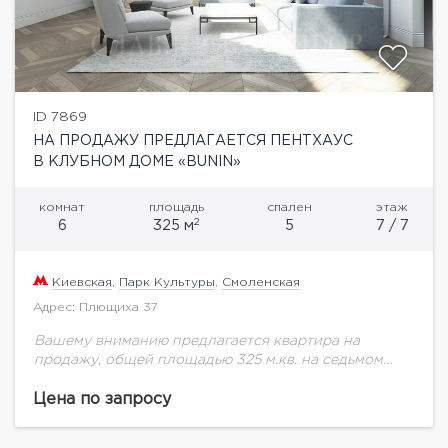
ID 7869
НА ПРОДАЖУ ПРЕДЛАГАЕТСЯ ПЕНТХАУС
В КЛУБНОМ ДОМЕ «BUNIN»
комнат
площадь
спален
этаж
2
6
325 м
5
7 / 7
Киевская
,
Парк Культуры
,
Смоленская
Адрес: Плющиха 37
Вашему вниманию предлагается квартира на
продажу, общей площадью 325 м.кв. на седьмом
этаже с терраса 85 м.кв.Клубный дом Bunin
представляет собой проект комплексной
Цена по запросу
реновации исторического здания -...