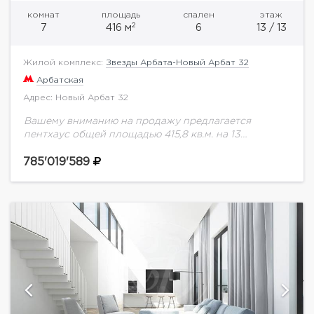
комнат
площадь
спален
этаж
2
7
416 м
6
13 / 13
Жилой комплекс:
Звезды Арбата-Новый Арбат 32
Арбатская
Адрес: Новый Арбат 32
Вашему вниманию на продажу предлагается
пентхаус общей площадью 415,8 кв.м. на 13
этаже.Новый Арбат, 32 - это современный
многофункциональный комплекс в центре Москвы,
785'019'589
в составе которого первые...