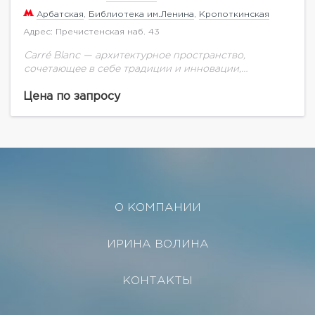
Арбатская
,
Библиотека им.Ленина
,
Кропоткинская
Адрес: Пречистенская наб. 43
Carré Blanc — архитектурное пространство,
сочетающее в себе традиции и инновации,
идеальную своей простотой форму и доведенное
до совершенства понимание комфорта,
Цена по запросу
безопасности и экологичности. В этом элегантном...
О КОМПАНИИ
ИРИНА ВОЛИНА
КОНТАКТЫ