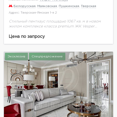
Белорусская
,
Маяковская
,
Пушкинская
,
Тверская
Адрес: Тверская-Ямская 1-я 2
Стильный пентхаус площадью 1067 кв. м в новом
жилом комплексе класса premium ЖК Vesper
Tverskaya с уникальным сервисом отеля 5* -
ресторан, бар, спортивный клуб с бассейном...
Цена по запросу
Эксклюзив
Спецпредложение