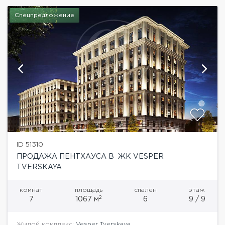
Спецпредложение
ID 51310
ПРОДАЖА ПЕНТХАУСА В ЖК VESPER
TVERSKAYA
комнат
площадь
спален
этаж
2
7
1067 м
6
9 / 9
Жилой комплекс:
Vesper Tverskaya