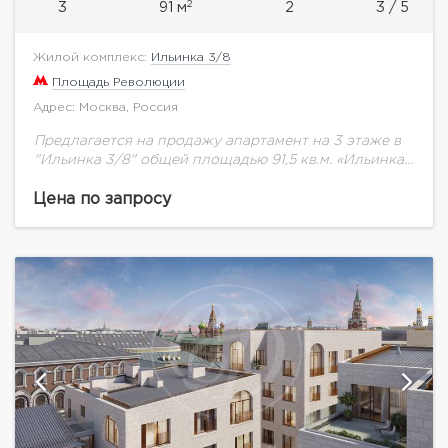
2
3
91 м
2
3 / 5
Жилой комплекс:
Ильинка 3/8
Площадь Революции
Адрес: Москва, Россия
Предлагается на продажу апартамент на 3 этаже в
"Ильинка 3/8" общей площадью 91,5 кв.м. «Ильинка
3/8» — особняки в неорусском стиле в 160 м от
Красной площади....
Цена по запросу