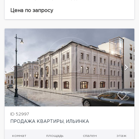
3/8» — особняки в неорусском стиле в 160 м от
Красной площади....
Цена по запросу
ID 52997
ПРОДАЖА КВАРТИРЫ, ИЛЬИНКА
комнат
площадь
спален
этаж