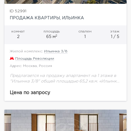
ID 52991
ПРОДАЖА КВАРТИРЫ, ИЛЬИНКА
комнат
площадь
спален
этаж
2
2
65 м
1
1 / 5
Жилой комплекс:
Ильинка 3/8
Площадь Революции
Адрес: Москва, Россия
Предлагается на продажу апартамент на 1 этаже в
"Ильинка 3/8" общей площадью 65,2 кв.м. «Ильинка
3/8» — особняки в неорусском стиле в 160 м от
Красной площади....
Цена по запросу