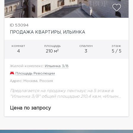
ID 53094
ПРОДАЖА КВАРТИРЫ, ИЛЬИНКА
комнат
площадь
спален
этаж
2
4
210 м
3
5 / 5
Жилой комплекс:
Ильинка 3/8
Площадь Революции
Адрес: Москва, Россия
Предлагается на продажу пентхаус на 5 этаже в
"Ильинка 3/8" общей площадью 210,4 кв.м. «Ильинка
3/8» — особняки в неорусском стиле в 160 м от
Красной площади....
Цена по запросу