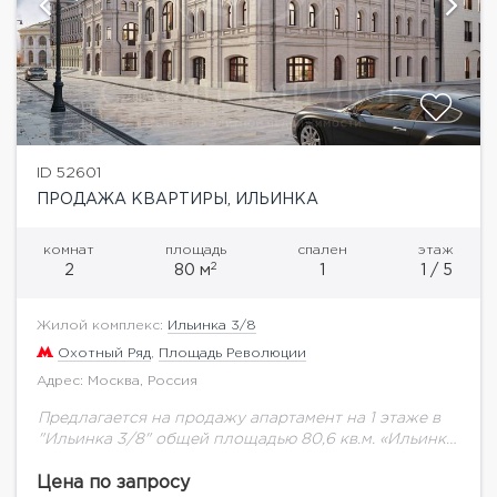
ID 52601
ПРОДАЖА КВАРТИРЫ, ИЛЬИНКА
комнат
площадь
спален
этаж
2
2
80 м
1
1 / 5
Жилой комплекс:
Ильинка 3/8
Охотный Ряд
,
Площадь Революции
Адрес: Москва, Россия
Предлагается на продажу апартамент на 1 этаже в
"Ильинка 3/8" общей площадью 80,6 кв.м. «Ильинка
3/8» — особняки в неорусском стиле в 160 м от
Красной площади....
Цена по запросу