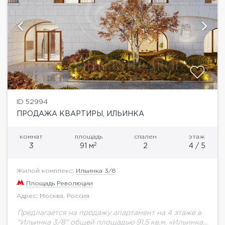
ID 52994
ПРОДАЖА КВАРТИРЫ, ИЛЬИНКА
комнат
площадь
спален
этаж
2
3
91 м
2
4 / 5
Жилой комплекс:
Ильинка 3/8
Площадь Революции
Адрес: Москва, Россия
Предлагается на продажу апартамент на 4 этаже в
"Ильинка 3/8" общей площадью 91,5 кв.м. «Ильинка