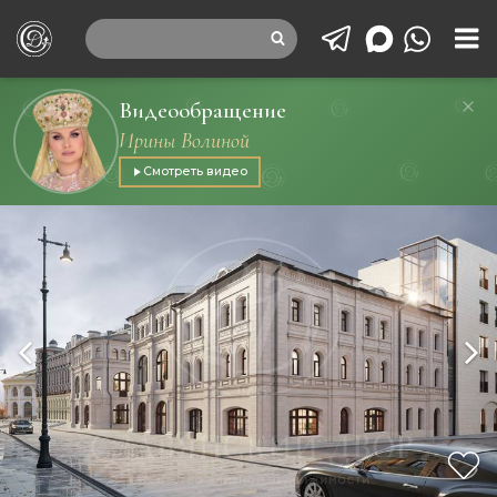
Видеообращение
Ирины Волиной
Смотреть видео