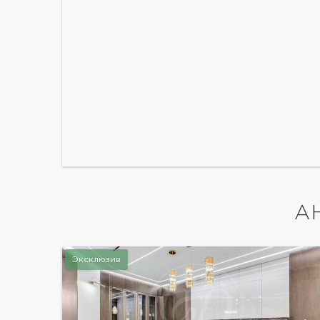
А
Эксклюзив