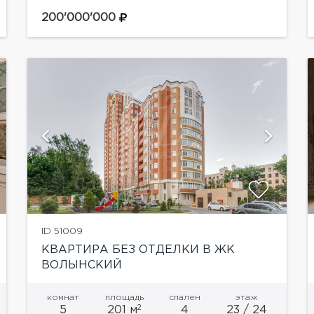
реки Сетунь". Без отделки, предусмотрен
личный бассейн и камин, есть две большие
200'000'000
террасы по 70 кв.м,...
показать ещё 48 фотографий
ID 51009
КВАРТИРА БЕЗ ОТДЕЛКИ В ЖК
ВОЛЫНСКИЙ
комнат
площадь
спален
этаж
2
5
201 м
4
23 / 24