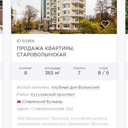
показать ещё 5 фотографий
ID 50956
ПРОДАЖА КВАРТИРЫ,
СТАРОВОЛЫНСКАЯ
комнат
площадь
спален
этаж
2
8
365 м
7
8 / 9
Жилой комплекс:
Клубный дом Волынский
Район:
Кутузовский проспект
Славянский Бульвар
Адрес: Староволынская 12к2
ЖК Волынский. Пентхаус в клубном доме в
окружении природного Заказника "Долина