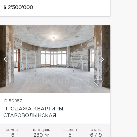
окружении Волынского леса. Раньше в этих
местах располагалась Ближняя дача
2'500'000
Сталина. Часть земель —...
показать
ID 50957
ПРОДАЖА КВАРТИРЫ,
СТАРОВОЛЫНСКАЯ
комнат
площадь
спален
этаж
2
6
280 м
5
6 / 9