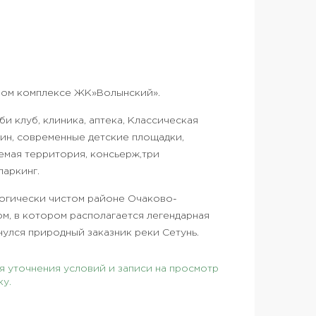
итном комплексе ЖК»Волынский».
и клуб, клиника, аптека, Классическая
ин, современные детские площадки,
емая территория, консьерж,три
паркинг.
логически чистом районе Очаково-
м, в котором располагается легендарная
нулся природный заказник реки Сетунь.
 уточнения условий и записи на просмотр
ку.