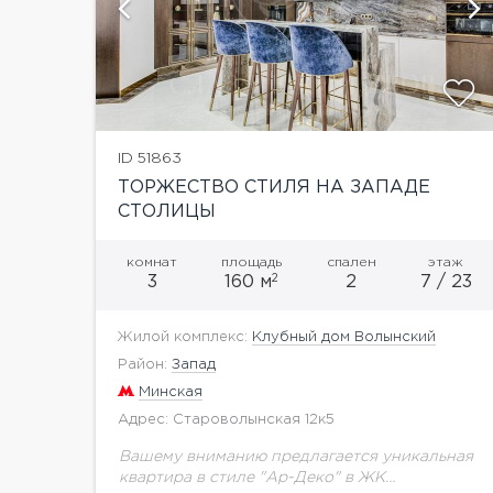
й
показать ещё 22 фотографии
ID 51863
ТОРЖЕСТВО СТИЛЯ НА ЗАПАДЕ
СТОЛИЦЫ
комнат
площадь
спален
этаж
2
3
160 м
2
7 / 23
Жилой комплекс:
Клубный дом Волынский
Район:
Запад
Минская
Адрес: Староволынская 12к5
Вашему вниманию предлагается уникальная
квартира в стиле "Ар-Деко" в ЖК