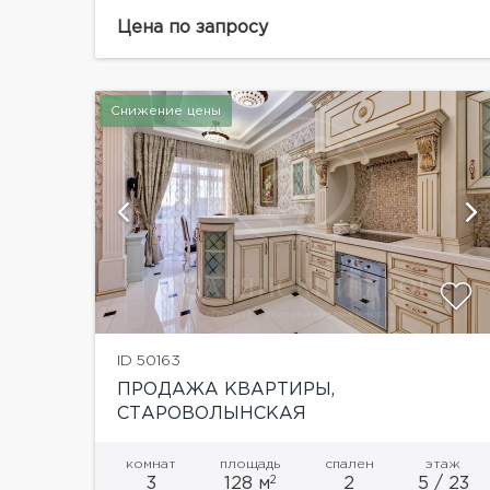
"Волынский". Функциональной планировкой
предусмотрено: просторный холл, кухня-
Цена по запросу
столовая, гостиная, детская комната, два
санузла, основная спальная комната с
вместительной...
Снижение цены
ию
ID 50163
ПРОДАЖА КВАРТИРЫ,
СТАРОВОЛЫНСКАЯ
комнат
площадь
спален
этаж
2
3
128 м
2
5 / 23