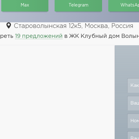
Max
Telegram
WhatsA
Староволынская 12к5, Москва, Россия
реть
19 предложений
в ЖК Клубный дом Волы
Как
Ваш
Но
Ва