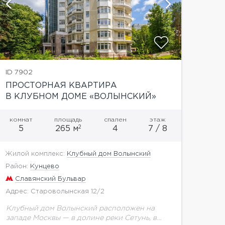
показать
ID 7902
ПРОСТОРНАЯ КВАРТИРА
В КЛУБНОМ ДОМЕ «ВОЛЫНСКИЙ»
комнат
площадь
спален
этаж
2
5
265 м
4
7 / 8
Жилой комплекс:
Клубный дом Волынский
Район:
Кунцево
Славянский Бульвар
Адрес: Староволынская 12/2
Клубный дом Волынский расположен на
западе Москвы — в долине реки Сетунь, в