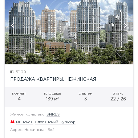
ID 51199
ПРОДАЖА КВАРТИРЫ, НЕЖИНСКАЯ
комнат
площадь
спален
этаж
2
4
139 м
3
22 / 26
Жилой комплекс:
SPIRES
Минская
,
Славянский Бульвар
Адрес: Нежинская 5к2