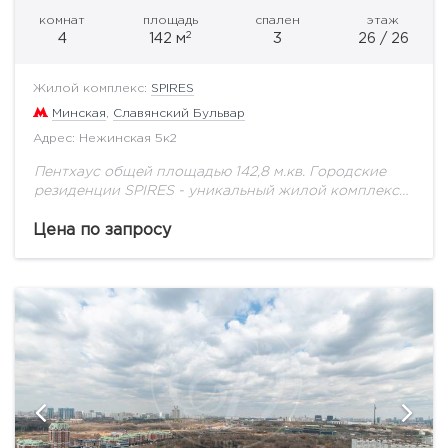
комнат
площадь
спален
этаж
2
4
142 м
3
26 / 26
Жилой комплекс:
SPIRES
Минская
,
Славянский Бульвар
Адрес: Нежинская 5к2
Пентхаус общей площадью 142,8 м.кв. Городские
резиденции SPIRES - уникальный жилой комплекс
премиум-класса на западе Москвы. Все здесь
продумано до мелочей и создано с любовью для
Цена по запросу
комфортной...