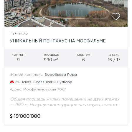
ID 50572
УНИКАЛЬНЫЙ ПЕНТХАУС НА МОСФИЛЬМЕ
комнат
площадь
спален
этаж
2
9
990 м
6
16 / 17
Жилой комплекс:
Воробьевы Горы
Минская
,
Славянский Бульвар
Адрес: Мосфильмовская 70к7
Общая площадь жилых помещений на двух этажах
— 990 м, Несущие конструкции пентхауса, высота
потолков от 5,4 до 8,2 м — позволяют представить
самые смелые проектные решения,...
19'000'000