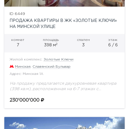
ID 6449
ПРОДАЖА КВАРТИРЫ В ЖК «ЗОЛОТЫЕ КЛЮЧИ»
НА МИНСКОЙ УЛИЦЕ
комнат
площадь
спален
этаж
2
7
398 м
3
6 / 6
Жилой комплекс:
Золотые Ключи
Минская
,
Славянский Бульвар
Адрес: Минская 1А
На продажу предлагается двухуровневая квартира
(398 кв.м), расположенная на 6-7 этажах с
дизайнерской отделкой в стиле Арт Нуво. В
квартире предусмотрено 4 спальни и кабинет. Два
230'000'000
действующих...