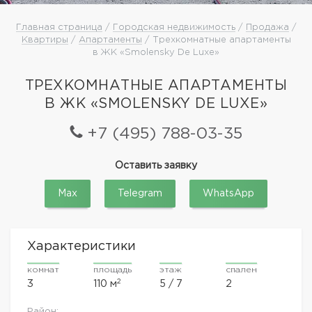
Главная страница
/
Городская недвижимость
/
Продажа
/
Квартиры
/
Апартаменты
/ Трехкомнатные апартаменты
в ЖК «Smolensky De Luxe»
ТРЕХКОМНАТНЫЕ АПАРТАМЕНТЫ
В ЖК «SMOLENSKY DE LUXE»
+7 (495) 788-03-35
Оставить заявку
Max
Telegram
WhatsApp
Характеристики
комнат
площадь
этаж
спален
2
3
110 м
5 / 7
2
Район: