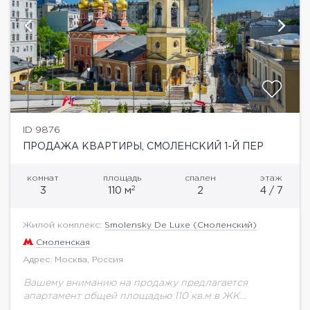
ID 9876
ПРОДАЖА КВАРТИРЫ, СМОЛЕНСКИЙ 1-Й ПЕР
комнат
площадь
спален
этаж
2
3
110 м
2
4 / 7
Жилой комплекс:
Smolensky De Luxe (Смоленский)
Смоленская
Адрес: Москва, Россия
Вашему вниманию на продажу предлагается
апартамент общей площадью 110 кв.м в ЖК
Smolensky De luxe без отделки в шикарными видами