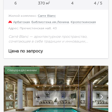
2
6
370 м
4
4 / 5
Жилой комплекс:
Carre Blanc
Арбатская
,
Библиотека им.Ленина
,
Кропоткинская
Адрес: Пречистенская наб. 43
Carré Blanc — архитектурное пространство,
сочетающее в себе традиции и инновации,
идеальную своей простотой форму и доведенное
до совершенства понимание комфорта,
Цена по запросу
безопасности и экологичности. В этом элегантном...
Спецпредложение