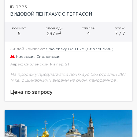
ID 9885
ВИДОВОЙ ПЕНТХАУС С ТЕРРАСОЙ
комнат
площадь
спален
этаж
2
5
297 м
4
7 / 7
Жилой комплекс:
Smolensky De Luxe (Смоленский)
Киевская
,
Смоленская
Адрес: Смоленский 1-й пер. 21
На продажу предлагается пентхаус без отделки 297
м.кв. с шикарными видами из окон, панорамное
остекление, высокие потолки (4,5 метра) делают
помещение светлым. Окна апартамента на две
Цена по запросу
стороны....