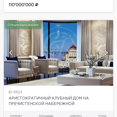
из окон на храм.Панорамное остекление, высокие
110'000'000
потолки...
Спецпредложение
ID 51123
АРИСТОКРАТИЧНЫЙ КЛУБНЫЙ ДОМ НА
ПРЕЧИСТЕНСКОЙ НАБЕРЕЖНОЙ
комнат
площадь
спален
этаж