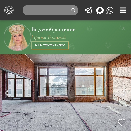
Видеообращение
Ирины Волиной
Смотреть видео