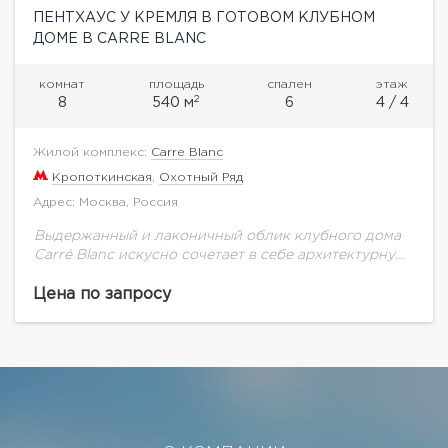
ПЕНТХАУС У КРЕМЛЯ В ГОТОВОМ КЛУБНОМ
ДОМЕ В CARRE BLANC
комнат
площадь
спален
этаж
2
8
540 м
6
4 / 4
Жилой комплекс:
Carre Blanc
Кропоткинская
,
Охотный Ряд
Адрес: Москва, Россия
Выдержанный и лаконичный облик клубного дома
Carré Blanc искусно сочетает в себе архитектурную
принадлежность к легендарному историческому
кварталу с собственной художественной
Цена по запросу
исключительностью. Выполненный из натурального
камня с...