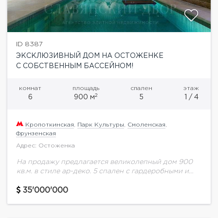
ID 8387
ЭКСКЛЮЗИВНЫЙ ДОМ НА ОСТОЖЕНКЕ
С СОБСТВЕННЫМ БАССЕЙНОМ!
комнат
площадь
спален
этаж
2
6
900 м
5
1 / 4
Кропоткинская
,
Парк Культуры
,
Смоленская
,
Фрунзенская
Адрес: Остоженка
На продажу предлагается великолепный дом 900
кв.м. в стиле ар-деко. 5 спален с гардеробными и
ванными комнатами, гостиные с камином, кабинет,
эксплуатируемая кровля.Зона спа - сауна, хаммам,...
35'000'000