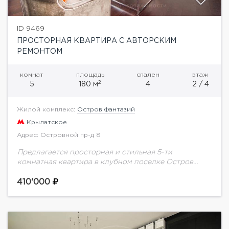
ID 9469
ПРОСТОРНАЯ КВАРТИРА С АВТОРСКИМ
РЕМОНТОМ
комнат
площадь
спален
этаж
2
5
180 м
4
2 / 4
Жилой комплекс:
Остров Фантазий
Крылатское
Адрес: Островной пр-д 8
Предлагается просторная и стильная 5-ти
комнатная квартира в клубном поселке Остров
Фантазий. Выполнен дорогой ремонт по
индивидуальному авторскому проекту. Установлена
410'000
дорогая мебель известных брендов.
Функциональной планировкой предусмотрено:...