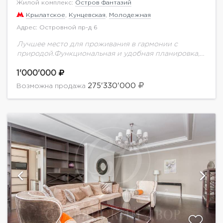
Жилой комплекс:
Остров Фантазий
Крылатское
,
Кунцевская
,
Молодежная
Адрес: Островной пр-д 6
Лучшее место для проживания в гармонии с
природой.Функциональная и удобная планировка,
эксклюзивный дизайнерский ремонт. Планировка
квартиры: 4 Спальни с гардеробными и ванными
1'000'000
комнатами; Кабинет; Игровая комната; Бильярдная...
275'330'000
Возможна продажа