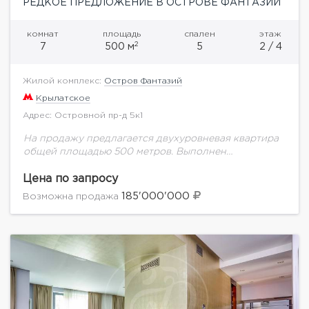
РЕДКОЕ ПРЕДЛОЖЕНИЕ В ОСТРОВЕ ФАНТАЗИЙ
комнат
площадь
спален
этаж
2
7
500 м
5
2 / 4
Жилой комплекс:
Остров Фантазий
Крылатское
Адрес: Островной пр-д 5к1
На продажу предлагается двухуровневая квартира
общей площадью 500 метров. Выполнен
дизайнерский ремонт по индивидуальному проекту.
На первом уроне с потолками в 3.5 метра
Цена по запросу
расположилась просторная гостиная, зимний...
185'000'000
Возможна продажа