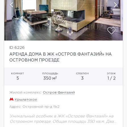
ID 6226
АРЕНДА ДОМА В ЖК «ОСТРОВ ФАНТАЗИЙ» НА
ОСТРОВНОМ ПРОЕЗДЕ
комнат
площадь
спален
этаж
2
5
350 м
3
1 / 2
Жилой комплекс:
Остров Фантазий
Крылатское
Адрес: Островной пр-д 11к2
Уникальный особняк в ЖК «Острове Фантазий» на
Островном проезде. Общая площадь 350 кв.м. Два
этажа и придомовая территория. 1-й этаж· Гостиная