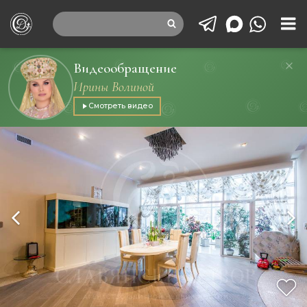
Видеообращение
Ирины Волиной
Смотреть видео