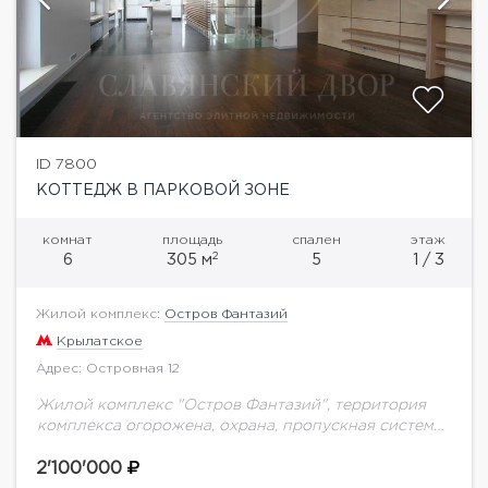
ID 7800
КОТТЕДЖ В ПАРКОВОЙ ЗОНЕ
комнат
площадь
спален
этаж
2
6
305 м
5
1 / 3
Жилой комплекс:
Остров Фантазий
Крылатское
Адрес: Островная 12
Жилой комплекс "Остров Фантазий", территория
комплекса огорожена, охрана, пропускная система.
Kоттедж двухэтажный. Имеется два отдельных
входа в данную половину. Панорамное остекление,
2'100'000
стеклянные перегородки, потолки от 3-х до...