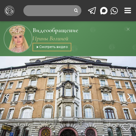
Видеообращение
Ирины Волиной
Смотреть видео