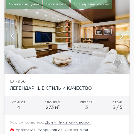
Снижение цены
Эксклюзив
Спецпредложение
ID 7966
ЛЕГЕНДАРНЫЕ СТИЛЬ И КАЧЕСТВО
комнат
площадь
спален
этаж
2
4
273 м
3
5 / 5
Жилой комплекс:
Дом у Никитских ворот
Арбатская
,
Баррикадная
,
Смоленская