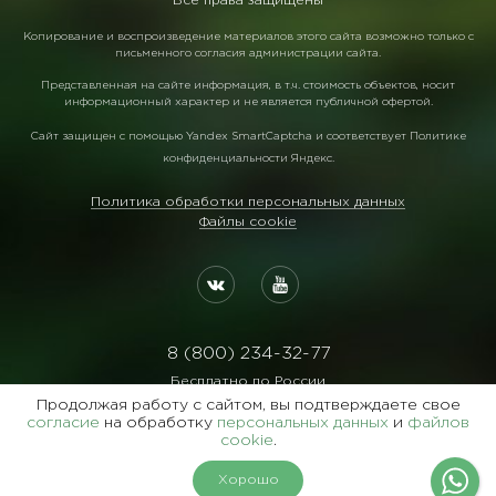
Все права защищены
Копирование и воспроизведение материалов этого сайта возможно только с
письменного согласия администрации сайта.
Представленная на сайте информация, в т.ч. стоимость объектов, носит
информационный характер и не является публичной офертой.
Сайт защищен с помощью
Yandex SmartCaptcha
и соответствует
Политике
конфиденциальности Яндекс
.
Политика обработки персональных данных
Файлы cookie
8 (800) 234-32-77
Бесплатно по России
Продолжая работу с сайтом, вы подтверждаете свое
Реквизиты:
согласие
на обработку
персональных данных
и
файлов
ООО Агентство "Славянский Двор"
cookie
.
ИНН:7729122105 ОГРН:1027700102473
Хорошо