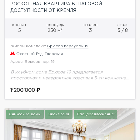
РОСКОШНАЯ КВАРТИРА В ШАГОВОЙ
ДОСТУПНОСТИ ОТ КРЕМЛЯ
комнат
площадь
спален
этаж
2
5
250 м
3
5 / 8
Жилой комплекс:
Брюсов переулок 19
Охотный Ряд
,
Тверская
Адрес: Брюсов пер. 19
В клубном доме Брюсов 19 предлагается
просторная и невероятная красивая 5-ти комнатная
квартира 250 м.кв на 5 этаже. Выполнен
качественный ремонт по индивидуальному проекту
1'200'000
с использованием дорогих...
Снижение цены
Эксклюзив
Спецпредложение