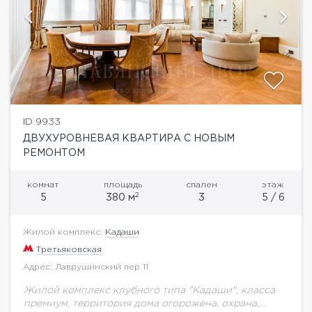
ID 9933
ДВУХУРОВНЕВАЯ КВАРТИРА С НОВЫМ
РЕМОНТОМ
комнат
площадь
спален
этаж
2
5
380 м
3
5 / 6
Жилой комплекс:
Кадаши
Третьяковская
Адрес: Лаврушинский пер 11
Жилой комплекс клубного типа "Кадаши", класса
премиум, территория дома огорожена, охрана,