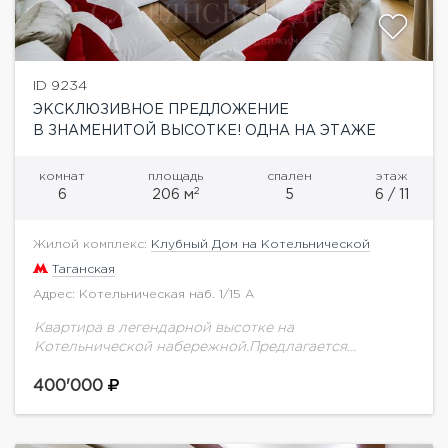
ID 9234
ЭКСКЛЮЗИВНОЕ ПРЕДЛОЖЕНИЕ
В ЗНАМЕНИТОЙ ВЫСОТКЕ! ОДНА НА ЭТАЖЕ
комнат
площадь
спален
этаж
2
6
206 м
5
6 / 11
Жилой комплекс:
Клубный Дом на Котельнической
Таганская
Адрес: Котельническая наб. 1/15 А
Квартира в легендарной высотке на
Котельнической набережной.Предлагается
роскошная многокомнатная квартира. Одна на
этаже. Квартира уникальна своими видами на
400'000
Кремль и на набережную.Ремонт выполнен по
индивидуальному авторскому проекту...