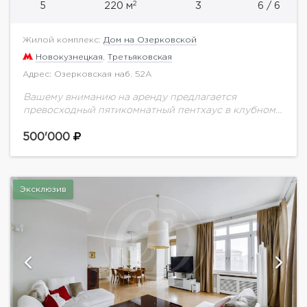
2
5
220 м
3
6 / 6
Жилой комплекс:
Дом на Озерковской
Новокузнецкая
,
Третьяковская
Адрес: Озерковская наб. 52А
Вашему вниманию на аренду предлагается
превосходный пятикомнатный пентхаус в клубном
доме "Дом на Озерковской",расположенному по
адресу: Озерковская набережная, 52А. Просторный,
500'000
светлый пентхаус с высококачественным ремонтом,
выполненным по...
Эксклюзив