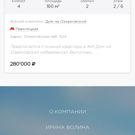
комнат
площадь
спален
этаж
2
4
160 м
2
2 / 6
Жилой комплекс:
Дом на Озерковской
Павелецкая
Адрес: Озерковская наб. 52А
Предлагается стильная квартира в ЖК Дом на
Озерковской набережной. Выполнен
качестсвенный ремонт с применением
дорогостоящий материалов. Установлена вся
280'000
мебель и техника от ведущих производителей для
комфортного проживания.Планировка:...
О КОМПАНИИ
ИРИНА ВОЛИНА