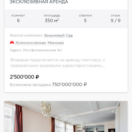
ЭКСКЛЮЗИВНАЯ АРЕНДА
комнат
площадь
спален
этаж
2
6
350 м
5
9 / 9
Жилой комплекс:
Вишневый Сад
Ломоносовская
,
Минская
Адрес: Мосфильмовская 1к1
Впервые предлагается на аренду пентхаус, с
прекрасными видовыми характеристиками,
панорамными окнами и террасами, в доме
окруженном парком. Выполнен дорогостоящий
2'500'000
ремонт, с идеально продуманной планировкой для
750'000'000
Возможна продажа
комфортной жизни...