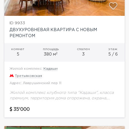
ID 9933
ДВУХУРОВНЕВАЯ КВАРТИРА С НОВЫМ
РЕМОНТОМ
комнат
площадь
спален
этаж
2
5
380 м
3
5 / 6
Жилой комплекс:
Кадаши
Третьяковская
Адрес: Лаврушинский пер 11
Жилой комплекс клубного типа "Кадаши", класса
премиум, территория дома огорожена, охрана,
презентабельная входная группа, подземный
паркинг. Расположился в самом центре старой
35'000
Москвы, прогулочные зоны, Третьяковская галерея,
множество...