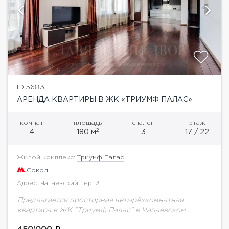
ID 5683
АРЕНДА КВАРТИРЫ В ЖК «ТРИУМФ ПАЛАС»
комнат
площадь
спален
этаж
2
4
180 м
3
17 / 22
Жилой комплекс:
Триумф Палас
Сокол
Адрес: Чапаевский пер. 3
Предлагается просторная четырёхкомнатная
квартира в ЖК "Триумф Палас" в Чапаевском
переулке. Общая площадь 180 кв.м. Планировка: 3