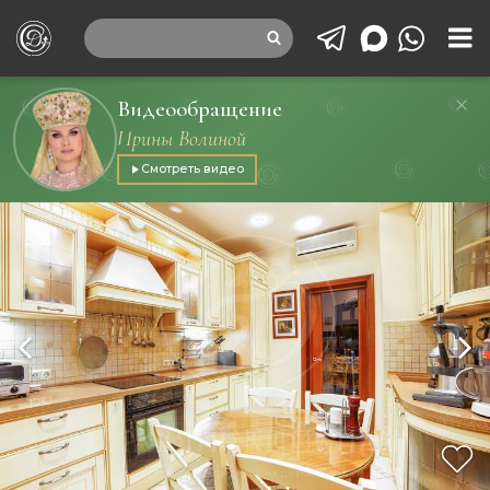
Видеообращение
Ирины Волиной
Смотреть видео