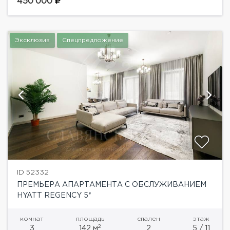
спальни (24, 12, 18 кв.м), комната свободного
450'000
назначения (12 кв.м),...
Эксклюзив
Спецпредложение
ID 52332
ПРЕМЬЕРА АПАРТАМЕНТА С ОБСЛУЖИВАНИЕМ
HYATT REGENCY 5*
комнат
площадь
спален
этаж
2
3
142 м
2
5 / 11