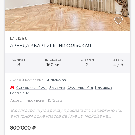
ID 51286
АРЕНДА КВАРТИРЫ, НИКОЛЬСКАЯ
комнат
площадь
спален
этаж
2
3
160 м
2
4 / 5
Жилой комплекс:
St.Nickolas
Кузнецкий Мост
,
Лубянка
,
Охотный Ряд
,
Площадь
Революции
Адрес: Никольская 10/2с2Б
В долгосрочную аренду предлагается апартаменты
в клубном доме класса de luxe St. Nickolas на
Никольской улице.Планировка: кухня-столовая,
гостиная, 2 спальни, 2 полноценных санузла.В
800'000
квартире выполнена дизайнерская отделка...