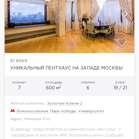
ID 8569
УНИКАЛЬНЫЙ ПЕНТХАУС НА ЗАПАДЕ МОСКВЫ
комнат
площадь
спален
этаж
2
7
600 м
6
19 / 21
Жилой комплекс:
Золотые Ключи 2
Ломоносовская
,
Парк победы
,
Университет
Адрес: Минская 1Гк2
В аренду предлагается дизайнерский пентхаус с
террасами в элитном ЖК Золотые ключи-2 общей