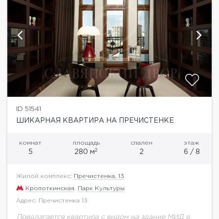
ID 51541
ШИКАРНАЯ КВАРТИРА НА ПРЕЧИСТЕНКЕ
комнат
площадь
спален
этаж
2
5
280 м
2
6 / 8
Жилой комплекс:
Пречистенка, 13
Кропоткинская
,
Парк Культуры
Адрес: Пречистенка 13
Предлагается квартира с видом на здание МИД в