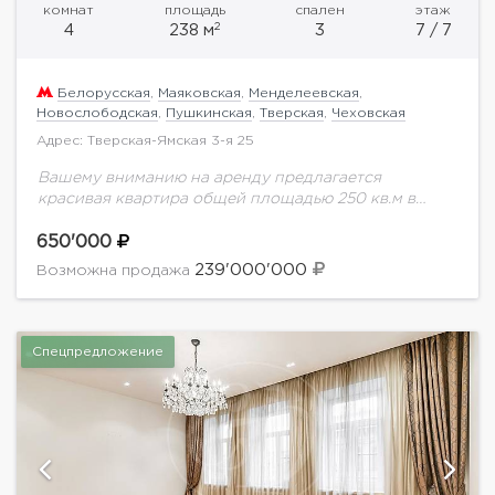
комнат
площадь
спален
этаж
2
4
238 м
3
7 / 7
Белорусская
,
Маяковская
,
Менделеевская
,
Новослободская
,
Пушкинская
,
Тверская
,
Чеховская
Адрес: Тверская-Ямская 3-я 25
Вашему вниманию на аренду предлагается
красивая квартира общей площадью 250 кв.м в
клубном доме на 15 квартир в центре
столицы.Дорогая отделка и мебель по спецзаказу из
650'000
Италии....
239'000'000
Возможна продажа
Спецпредложение