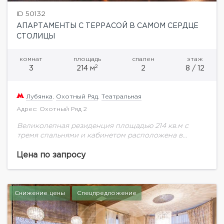
ID 50132
АПАРТАМЕНТЫ С ТЕРРАСОЙ В САМОМ СЕРДЦЕ
СТОЛИЦЫ
комнат
площадь
спален
этаж
2
3
214 м
2
8 / 12
Лубянка
,
Охотный Ряд
,
Театральная
Адрес: Охотный Ряд 2
Великолепная резиденция площадью 214 кв.м с
тремя спальнями и кабинетом расположена в
здании легендарной гостиницы «Москва».
Собственная терраса под открытым небом
Цена по запросу
площадью 90 кв.м. Из резиденции открывается...
Снижение цены
Спецпредложение