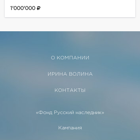
площадью 600 м.кв. на 19 этаже. Мебель от
известных дизайнеров, вся техника от лучших...
1'000'000
О КОМПАНИИ
ИРИНА ВОЛИНА
КОНТАКТЫ
«Фонд Русский наследник»
Кампания