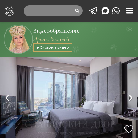
Видеообращение
Ирины Волиной
Смотреть видео