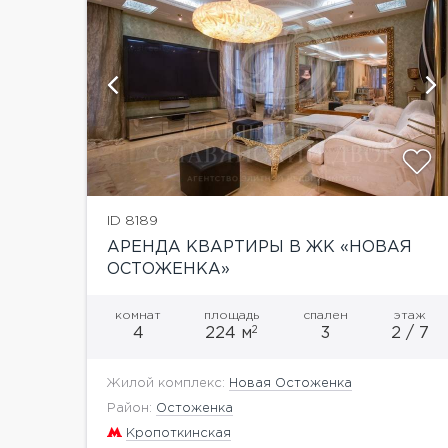
й
показать ещё 13 фотографий
ID 8189
АРЕНДА КВАРТИРЫ В ЖК «НОВАЯ
ОСТОЖЕНКА»
комнат
площадь
спален
этаж
2
4
224 м
3
2 / 7
Жилой комплекс:
Новая Остоженка
Район:
Остоженка
Кропоткинская