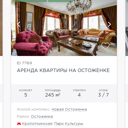
показать ещё 7 фотографий
ID 7789
АРЕНДА КВАРТИРЫ НА ОСТОЖЕНКЕ
комнат
площадь
спален
этаж
2
5
245 м
4
3 / 7
Жилой комплекс:
Новая Остоженка
Район:
Остоженка
Кропоткинская
,
Парк Культуры