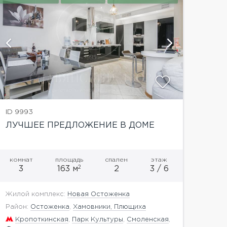
показат
ID 9993
ЛУЧШЕЕ ПРЕДЛОЖЕНИЕ В ДОМЕ
комнат
площадь
спален
этаж
2
3
163 м
2
3 / 6
Жилой комплекс:
Новая Остоженка
Район:
Остоженка
,
Хамовники, Плющиха
Кропоткинская
,
Парк Культуры
,
Смоленская
,