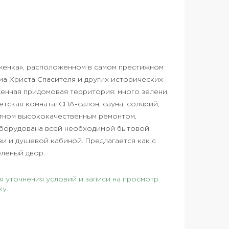
женка», расположенном в самом престижном
ма Христа Спасителя и других исторических
енная придомовая территория: много зелени,
тская комната, СПА-салон, сауна, солярий,
литном высококачественным ремонтом,
оборудована всей необходимой бытовой
зи и душевой кабиной. Предлагается как с
еленый двор.
 уточнения условий и записи на просмотр
ку.