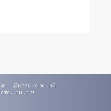
ую - Дизайнерский
Остоженке