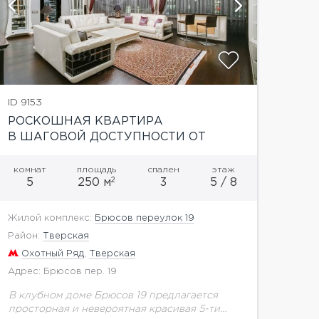
показать
ID 9153
РОСКОШНАЯ КВАРТИРА
В ШАГОВОЙ ДОСТУПНОСТИ ОТ
КРЕМЛЯ
комнат
площадь
спален
этаж
2
5
250 м
3
5 / 8
Жилой комплекс:
Брюсов переулок 19
Район:
Тверская
Охотный Ряд
,
Тверская
Адрес: Брюсов пер. 19
В клубном доме Брюсов 19 предлагается
просторная и невероятная красивая 5-ти