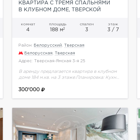
КВАРТИРА С ТРЕМЯ СПАЛЬНЯМИ
В КЛУБНОМ ДОМЕ, ТВЕРСКОЙ
РАЙОН
комнат
площадь
спален
этаж
2
4
188 м
3
3 / 7
Район:
Белорусский
,
Тверская
Белорусская
,
Тверская
Адрес: Тверская-Ямская 3-я 25
В аренду предлагается квартира в клубном
доме 184 м.кв. на 3 этаже.Планировка: Кухня-
столовая (16 кв.м) Гостиная Хозяйская
спальня с санузлом и гардеробной 2
300'000
гостевые спальни с гардеробными...