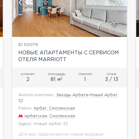
показать ещё 25 фотографий
ID 50079
НОВЫЕ АПАРТАМЕНТЫ С СЕРВИСОМ
ОТЕЛЯ MARRIOTT
комнат
площадь
спален
этаж
2
2
81 м
1
3 / 13
Жилой комплекс:
Звезды Арбата-Новый Арбат
32
Район:
Арбат, Смоленская
Арбатская
,
Смоленская
Адрес: Новый Арбат 32
Для вас предлагаются новые видовые