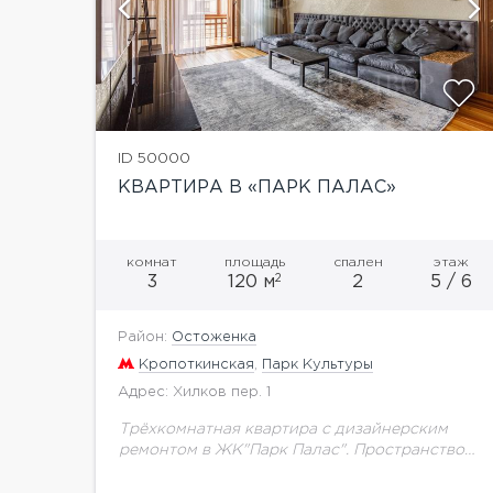
ий
показать ещё 16 фотографий
ID 50000
КВАРТИРА В «ПАРК ПАЛАС»
комнат
площадь
спален
этаж
2
3
120 м
2
5 / 6
Район:
Остоженка
Кропоткинская
,
Парк Культуры
Адрес: Хилков пер. 1
Трёхкомнатная квартира с дизайнерским
ремонтом в ЖК"Парк Палас". Пространство
поделено на зону прихожей с гостевым
сан.узлом, просторную гостиную с выходом