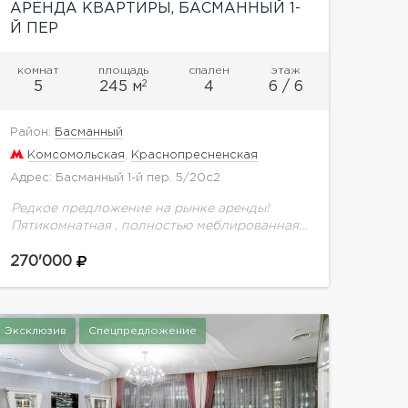
АРЕНДА КВАРТИРЫ, БАСМАННЫЙ 1-
Й ПЕР
комнат
площадь
спален
этаж
2
5
245 м
4
6 / 6
Район:
Басманный
Комсомольская
,
Краснопресненская
Адрес: Басманный 1-й пер. 5/20с2
Редкое предложение на рынке аренды!
Пятикомнатная , полностью меблированная
и готовая к проживанию квартира с
дизайнерским ремонтом в малонаселенном
270'000
доме эпохи конструктивизма. В подъезде
всего 7 квартир....
Эксклюзив
Спецпредложение