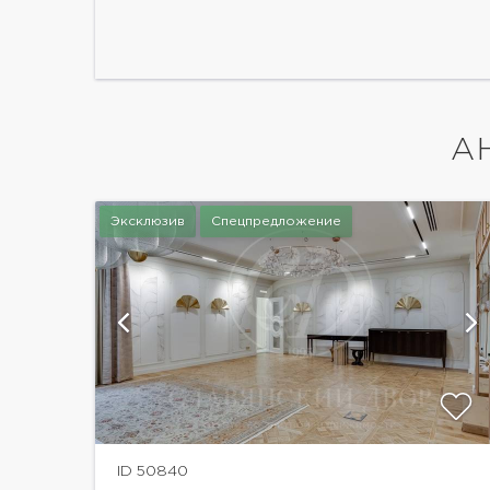
А
Эксклюзив
Спецпредложение
ий
показать ещё 40 фотографий
ID 50840