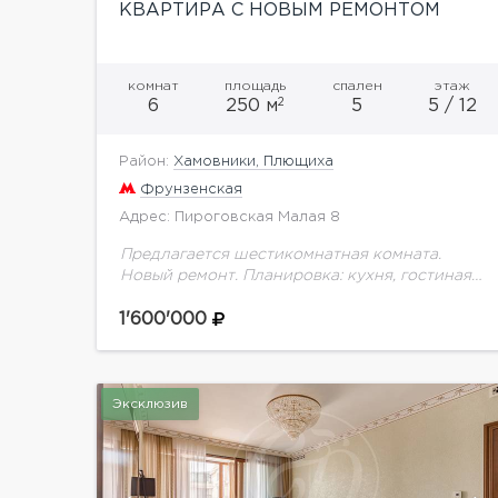
КВАРТИРА С НОВЫМ РЕМОНТОМ
комнат
площадь
спален
этаж
2
6
250 м
5
5 / 12
Район:
Хамовники, Плющиха
Фрунзенская
Адрес: Пироговская Малая 8
Предлагается шестикомнатная комната.
Новый ремонт. Планировка: кухня, гостиная-
столовая, 5 спален, 6 гардеробных,
постирочная. Презентабельная входная
1'600'000
группа. Подземный паркинг. Жилой
комплекс класса "Де люкс" BARRIN HOUSE
от компании...
Эксклюзив