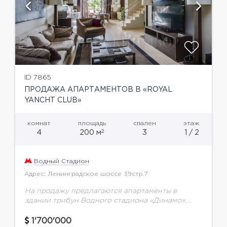
ID 7865
ПРОДАЖА АПАРТАМЕНТОВ В «ROYAL
YANCHT CLUB»
комнат
площадь
спален
этаж
2
4
200 м
3
1 / 2
Водный Стадион
Адрес: Ленинградское шоссе 39стр.7
На продажу предлагаются апартаменты в
здании трибун Водного стадиона «Динамо»,
входящем в комплекс Royal Yacht Club.
Функциональная планировка: 1 этаж: гостиная,
1'700'000