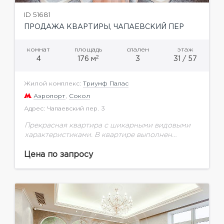
ID 51681
ПРОДАЖА КВАРТИРЫ, ЧАПАЕВСКИЙ ПЕР
комнат
площадь
спален
этаж
2
4
176 м
3
31 / 57
Жилой комплекс:
Триумф Палас
Аэропорт
,
Сокол
Адрес: Чапаевский пер. 3
Прекрасная квартира с шикарными видовыми
характеристиками. В квартире выполнен
качественный ремонт в стиле ар-деко.
Планировка продумана до мелочей, и включает
Цена по запросу
в себя: гостиную, обеденную зону и кухню...