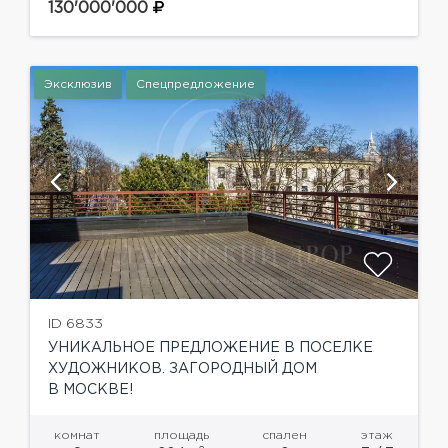
применением материалов от знаменитых
130'000'000
зарубежных производителей. Вся мебель,
техника и предметы интерьера от...
Эксклюзив
Спецпредложение
ID 6833
УНИКАЛЬНОЕ ПРЕДЛОЖЕНИЕ В ПОСЕЛКЕ
ХУДОЖНИКОВ. ЗАГОРОДНЫЙ ДОМ
В МОСКВЕ!
комнат
площадь
спален
этаж