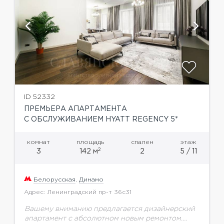
ID 52332
ПРЕМЬЕРА АПАРТАМЕНТА
С ОБСЛУЖИВАНИЕМ HYATT REGENCY 5*
комнат
площадь
спален
этаж
2
3
142 м
2
5 / 11
Белорусская
,
Динамо
Адрес: Ленинградский пр-т 36с31
Вашему вниманию предлагается дизайнерский
апартамент с абсолютном новым ремонтом.