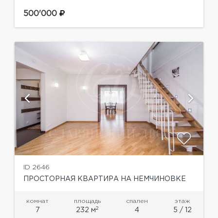
Функциональной планировкой предусмотрено:
просторная кухня-гостиная-столовая, мастер-
500'000
спальня с вместительным гардеробом для
хранения, санузел, детская спальня и
просторный холл с...
ID 2646
ПРОСТОРНАЯ КВАРТИРА НА НЕМЧИНОВКЕ
комнат
площадь
спален
этаж
2
7
232 м
4
5 / 12