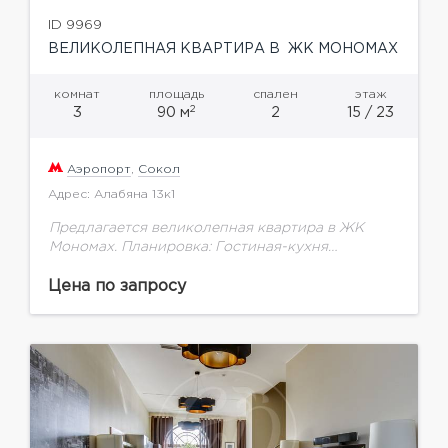
ID 9969
ВЕЛИКОЛЕПНАЯ КВАРТИРА В ЖК МОНОМАХ
комнат
площадь
спален
этаж
2
3
90 м
2
15 / 23
Аэропорт
,
Сокол
Адрес: Алабяна 13к1
Предлагается великолепная квартира в ЖК
Мономах. Планировка: Гостиная-кухня
(высококлассная встроенная техника
Kuppersbusch: кофеварка, духовка и
Цена по запросу
микроволновка, пароварка; кухонный "остров";
измельчитель бытовых отходов в кухонной
раковине)Спальня, с индивидуальным...