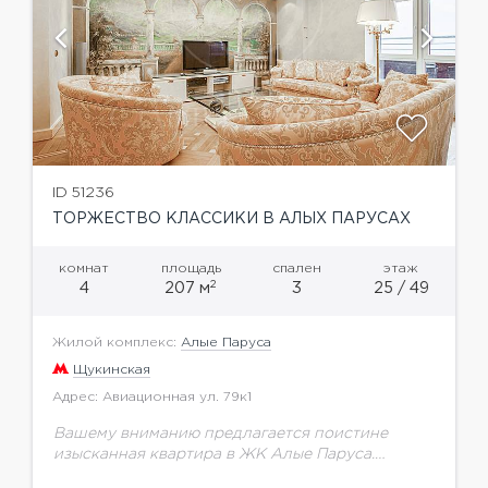
ID 51236
ТОРЖЕСТВО КЛАССИКИ В АЛЫХ ПАРУСАХ
комнат
площадь
спален
этаж
2
4
207 м
3
25 / 49
Жилой комплекс:
Алые Паруса
Щукинская
Адрес: Авиационная ул. 79к1
Вашему вниманию предлагается поистине
изысканная квартира в ЖК Алые Паруса.
Выполнена дизайнерская отделка с