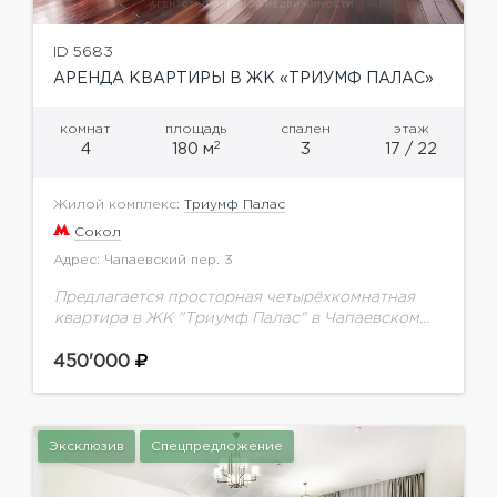
ID 5683
АРЕНДА КВАРТИРЫ В ЖК «ТРИУМФ ПАЛАС»
комнат
площадь
спален
этаж
2
4
180 м
3
17 / 22
Жилой комплекс:
Триумф Палас
Сокол
Адрес: Чапаевский пер. 3
Предлагается просторная четырёхкомнатная
квартира в ЖК "Триумф Палас" в Чапаевском
переулке. Общая площадь 180 кв.м. Планировка:
3 спальни (24, 12, 18 кв.м), комната свободного
450'000
назначения (12 кв.м),...
Эксклюзив
Спецпредложение