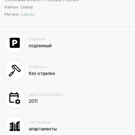
Район: Север
Метро:
Сокол
Паркинг
подземный
Отделка
без отделки
Дата постройки
2011
Тип жилья
апартаменты