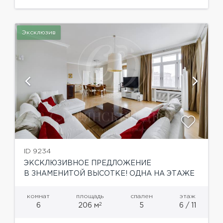
укомплектована всей мебелью и техникой, для
комфортного проживания. Функциональной
планировкой...
Эксклюзив
ID 9234
ЭКСКЛЮЗИВНОЕ ПРЕДЛОЖЕНИЕ
В ЗНАМЕНИТОЙ ВЫСОТКЕ! ОДНА НА ЭТАЖЕ
комнат
площадь
спален
этаж
2
6
206 м
5
6 / 11