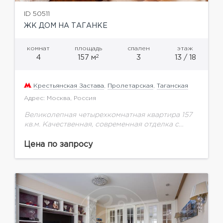
ID 50511
ЖК ДОМ НА ТАГАНКЕ
комнат
площадь
спален
этаж
2
4
157 м
3
13 / 18
Крестьянская Застава
,
Пролетарская
,
Таганская
Адрес: Москва, Россия
Великолепная четырехкомнатная квартира 157
кв.м. Качественная, современная отделка с
использованием дорогих материалов.
Планировка: кухня, гостиная, три спальни с
Цена по запросу
собственными гардеробными комнатами, два
полных санузла, постирочная. Квартира
полностью...