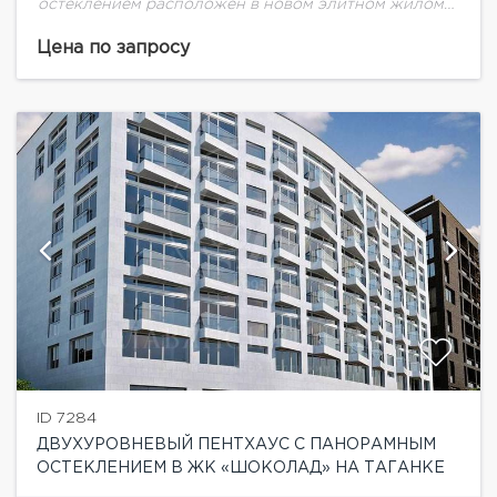
остеклением расположен в новом элитном жилом
комплексе " Шоколад", в клубном доме "Белый
Шоколад". Площадь пентхауса
Цена по запросу
250,9кв.м.Функциональная планировка:На 1-ом
уровне площадью -190,50 кв.м...
ID 7284
ДВУХУРОВНЕВЫЙ ПЕНТХАУС С ПАНОРАМНЫМ
ОСТЕКЛЕНИЕМ В ЖК «ШОКОЛАД» НА ТАГАНКЕ