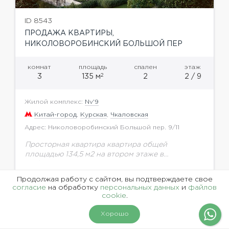
ID 8543
ПРОДАЖА КВАРТИРЫ,
НИКОЛОВОРОБИНСКИЙ БОЛЬШОЙ ПЕР
комнат
площадь
спален
этаж
2
3
135 м
2
2 / 9
Жилой комплекс:
Nv'9
Китай-город
,
Курская
,
Чкаловская
Адрес: Николоворобинский Большой пер. 9/11
Просторная квартира квартира общей
площадью 134,5 м2 на втором этаже в
NV/9ArtKvartal.Здания комплекса привлекают
внимание современным, стильным
Цена по запросу
Продолжая работу с сайтом, вы подтверждаете свое
архитектурным решением – в оформлении
согласие
на обработку
персональных данных
и
файлов
фасадов использованы декоративные элементы,
cookie
.
окна...
Хорошо