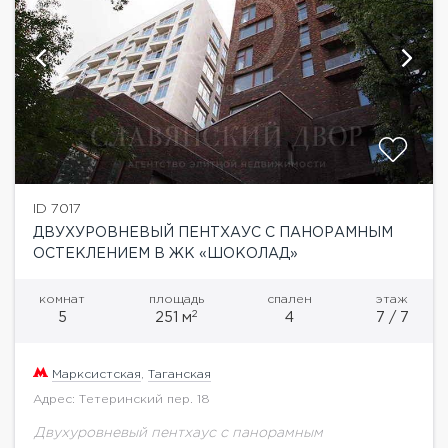
ID 7017
ДВУХУРОВНЕВЫЙ ПЕНТХАУС С ПАНОРАМНЫМ
ОСТЕКЛЕНИЕМ В ЖК «ШОКОЛАД»
комнат
площадь
спален
этаж
2
5
251 м
4
7 / 7
Марксистская
,
Таганская
Адрес: Тетеринский пер. 18
Двухуровневый пентхаус с панорамным