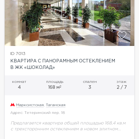
ID 7013
КВАРТИРА С ПАНОРАМНЫМ ОСТЕКЛЕНИЕМ
В ЖК «ШОКОЛАД»
комнат
площадь
спален
этаж
2
4
168 м
3
2 / 7
Марксистская
,
Таганская
Адрес: Тетеринский пер. 18
Предлагается квартира общей площадью 168,4 кв.м
с трехсторонним остеклением в новом элитном
жилом комплексе "Шоколад". Функциональная