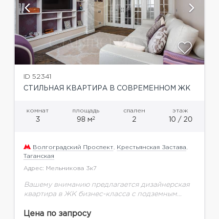
ID 52341
СТИЛЬНАЯ КВАРТИРА В СОВРЕМЕННОМ ЖК
комнат
площадь
спален
этаж
2
3
98 м
2
10 / 20
Волгоградский Проспект
,
Крестьянская Застава
,
Таганская
Адрес: Мельникова 3к7
Вашему вниманию предлагается дизайнерская
квартира в ЖК бизнес-класса с подземным
паркингом. В отделке применялись
натуральные материалы, квартира
Цена по запросу