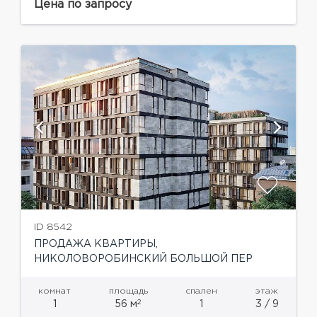
внимание современным, стильным
Цена по запросу
архитектурным решением – в оформлении
фасадов использованы декоративные элементы,
окна оригинальной...
ID 8542
ПРОДАЖА КВАРТИРЫ,
НИКОЛОВОРОБИНСКИЙ БОЛЬШОЙ ПЕР
комнат
площадь
спален
этаж
2
1
56 м
1
3 / 9