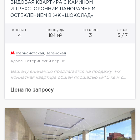
ВИДОВАЯ КВАРТИРА С КАМИНОМ
И ТРЕХСТОРОННИМ ПАНОРАМНЫМ
ОСТЕКЛЕНИЕМ В ЖК «ШОКОЛАД»
комнат
площадь
спален
этаж
2
4
184 м
3
5 / 7
Марксистская
,
Таганская
Адрес: Тетеринский пер. 18
Вашему вниманию предлагается на продажу 4-х
комнатная квартира общей площадью 184,5 кв.м с
трехсторонним панорамным остеклением и
камином в новом элитном жилом комплексе
Цена по запросу
"Шоколад" на пятом этаже.Функциональная...