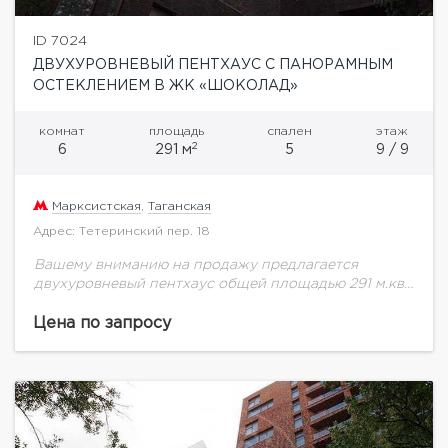
ID 7024
ДВУХУРОВНЕВЫЙ ПЕНТХАУС С ПАНОРАМНЫМ
ОСТЕКЛЕНИЕМ В ЖК «ШОКОЛАД»
комнат
площадь
спален
этаж
2
6
291 м
5
9 / 9
Марксистская
,
Таганская
Адрес: Тетеринский пер. 18
Вашему вниманию на продажу предлагается
двухуровневый пентхаус общей площадью 291 м.кв.
с панорамным остеклением расположен в новом
элитном жилом комплексе " Шоколад".
Цена по запросу
Функциональная планировка:На 1-ом уровне
площадью...