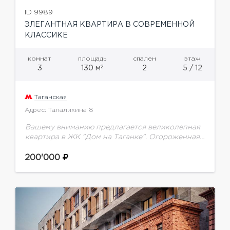
ID 9989
ЭЛЕГАНТНАЯ КВАРТИРА В СОВРЕМЕННОЙ
КЛАССИКЕ
комнат
площадь
спален
этаж
2
3
130 м
2
5 / 12
Таганская
Адрес: Талалихина 8
Вашему вниманию предлагается великолепная
квартира в ЖК "Дом на Таганке". Огороженная
территория, видеонаблюдение, круглосуточная
профессиональная охрана. Ремонт выполнен по
200'000
индивидуальному проекту с использованием
дорогостоящих натуральных материалов.
Функциональная...