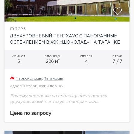
ID 7285
ДВУХУРОВНЕВЫЙ ПЕНТХАУС С ПАНОРАМНЫМ
ОСТЕКЛЕНИЕМ В ЖК «ШОКОЛАД» НА ТАГАНКЕ
комнат
площадь
спален
этаж
2
5
226 м
4
7 / 7
Марксистская
,
Таганская
Адрес: Тетеринский пер. 18
Вашему вниманию на продажу предлагается
двухуровневый пентхаус с панорамным
остеклением расположен в новом элитном жилом
комплексе " Шоколад", Площадь пентхауса 225,7
Цена по запросу
кв.м.Функциональная планировка:На 1-ом уровне
площадью -165,3...