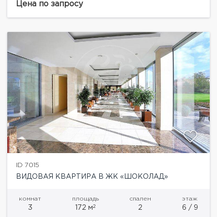
планировка: 3 спальни, кухня -16 кв.м, гостиная -48
Цена по запросу
кв.м, 3 с/у,...
ID 7015
ВИДОВАЯ КВАРТИРА В ЖК «ШОКОЛАД»
комнат
площадь
спален
этаж
2
3
172 м
2
6 / 9