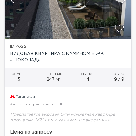
ID 7022
ВИДОВАЯ КВАРТИРА С КАМИНОМ В ЖК
«ШОКОЛАД»
комнат
площадь
спален
этаж
2
5
247 м
4
9 / 9
Таганская
Адрес: Тетеринский пер. 18
Предлагается видовая 5-ти комнатная квартира
площадью 247,1 кв.м с камином и панорамным
остеклением в новом элитном жилом комплексе
"Шоколад". Функциональная планировка: 4 спальни,
Цена по запросу