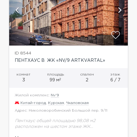
ID 8544
ПЕНТХАУС В ЖК «NV/9 ARTKVARTAL»
комнат
площадь
спален
этаж
2
3
99 м
2
6 / 7
Жилой комплекс:
Nv'9
Китай-город
,
Курская
,
Чкаловская
Адрес: Николоворобинский Большой пер. 9/11
Пентхаус общей площадью 98,08 м2
расположен на шестом этаже ЖК
NV/9Artkvartal.Здания комплекса привлекают