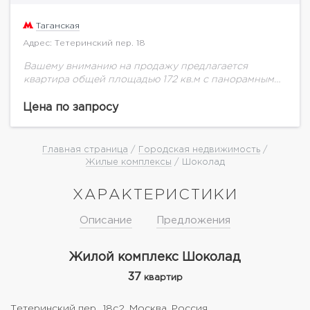
Таганская
Адрес: Тетеринский пер. 18
Вашему вниманию на продажу предлагается
квартира общей площадью 172 кв.м с панорамным
остеклением в элитном жилом комплексе
"Шоколад".Работает круглосуточная служба
Цена по запросу
ресепшн. Просторное лобби, подземный паркинг,
огороженная благоустроенная...
Главная страница
/
Городская недвижимость
/
Жилые комплексы
/ Шоколад
ХАРАКТЕРИСТИКИ
Описание
Предложения
Жилой комплекс Шоколад
37
квартир
Тетеринский пер., 18с2, Москва, Россия