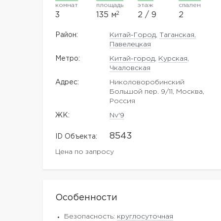
комнат
площадь
этаж
спален
2
3
135 м
2 / 9
2
Район:
Китай-Город
,
Таганская,
Павелецкая
Метро:
Китай-город
,
Курская
,
Чкаловская
Адрес:
Николоворобинский
Большой пер. 9/11, Москва,
Россия
ЖK:
Nv'9
8543
ID Объекта:
Цена по запросу
Особенности
Безопасность:
круглосуточная