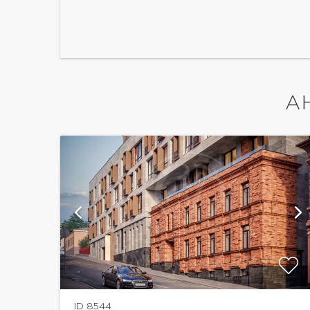
А
ии
показать ещё 4 фотографии
ID 8544