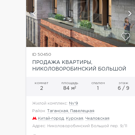
й
показать ещё 13 фотографий
ID 50450
ПРОДАЖА КВАРТИРЫ,
НИКОЛОВОРОБИНСКИЙ БОЛЬШОЙ
ПЕР
комнат
площадь
спален
этаж
2
2
84 м
1
6 / 9
Жилой комплекс:
Nv'9
Район:
Таганская, Павелецкая
Китай-город
,
Курская
,
Чкаловская
Адрес: Николоворобинский Большой пер. 9/11