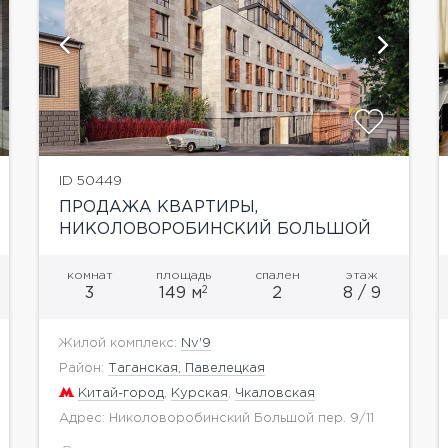
показать ещё 17 фотографий
ID 50449
ПРОДАЖА КВАРТИРЫ,
НИКОЛОВОРОБИНСКИЙ БОЛЬШОЙ
ПЕР
комнат
площадь
спален
этаж
2
3
149 м
2
8 / 9
Жилой комплекс:
Nv'9
Район:
Таганская, Павелецкая
Китай-город
,
Курская
,
Чкаловская
Адрес: Николоворобинский Большой пер. 9/11