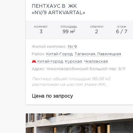
ПЕНТХАУС В ЖК
«NV/9 ARTKVARTAL»
комнат
площадь
спален
этаж
2
3
99 м
2
6 / 7
Жилой комплекс:
Nv'9
Район:
Китай-Город
,
Таганская, Павелецкая
Китай-город
,
Курская
,
Чкаловская
Адрес: Николоворобинский Большой пер. 9/11
Пентхаус общей площадью 98,08 м2
расположен на шестом этаже ЖК
NV/9Artkvartal.Здания комплекса
привлекают внимание современным,
Цена по запросу
стильным архитектурным решением – в
оформлении фасадов использованы
декоративные элементы, окна
оригинальной...