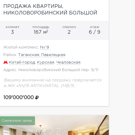
ПРОДАЖА КВАРТИРЫ,
НИКОЛОВОРОБИНСКИЙ БОЛЬШОЙ
ПЕР
комнат
площадь
спален
этаж
2
3
167 м
2
6 / 9
Жилой комплекс:
Nv'9
Район:
Таганская, Павелецкая
Китай-город
,
Курская
,
Чкаловская
Адрес: Николоворобинский Большой пер. 9/11
Вашему вниманию на продажу предлагается
в ЖК «NV/9 ARTKVARTAL (НВ/9
Артквартал)» квартира общей площадью
166,58 м2 на 7 этаже.Здания комплекса
109'000'000
привлекают внимание современным,
стильным архитектурным решением –...
Снижение цены