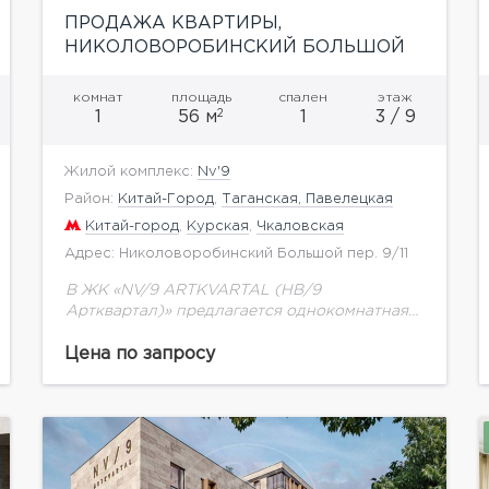
ПРОДАЖА КВАРТИРЫ,
НИКОЛОВОРОБИНСКИЙ БОЛЬШОЙ
ПЕР
комнат
площадь
спален
этаж
2
1
56 м
1
3 / 9
Жилой комплекс:
Nv'9
Район:
Китай-Город
,
Таганская, Павелецкая
Китай-город
,
Курская
,
Чкаловская
Адрес: Николоворобинский Большой пер. 9/11
В ЖК «NV/9 ARTKVARTAL (НВ/9
Артквартал)» предлагается однокомнатная
квартира общей площадью 55,74 м2 на
третьем этаже.Здания комплекса
Цена по запросу
привлекают внимание современным,
стильным архитектурным решением – в
оформлении фасадов...