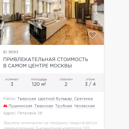
показать
ID 9593
ПРИВЛЕКАТЕЛЬНАЯ СТОИМОСТЬ
В САМОМ ЦЕНТРЕ МОСКВЫ
комнат
площадь
спален
этаж
2
3
120 м
2
3 / 4
Район:
Тверская
,
Цветной бульвар, Сретенка
Пушкинская
,
Тверская
,
Трубная
,
Чеховская
Адрес: Петровка 28
Вашему вниманию на продажу предлагается
замечательная 3-комнатная квартира 120