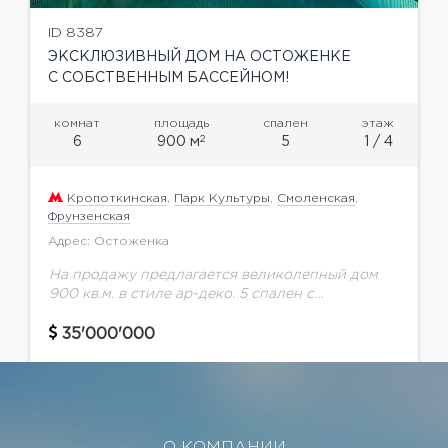
ID 8387
ЭКСКЛЮЗИВНЫЙ ДОМ НА ОСТОЖЕНКЕ
С СОБСТВЕННЫМ БАССЕЙНОМ!
комнат
площадь
спален
этаж
2
6
900 м
5
1 / 4
Кропоткинская
,
Парк Культуры
,
Смоленская
,
Фрунзенская
Адрес: Остоженка
На продажу предлагается великолепный дом
900 кв.м. в стиле ар-деко. 5 спален с
гардеробными и ванными комнатами, гостиные
с камином, кабинет, эксплуатируемая
35'000'000
кровля.Зона спа - сауна, хаммам,...
О КОМПАНИИ