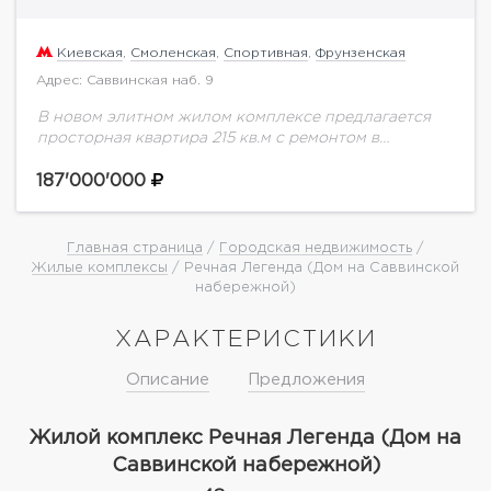
Киевская
,
Смоленская
,
Спортивная
,
Фрунзенская
Адрес: Саввинская наб. 9
В новом элитном жилом комплексе предлагается
просторная квартира 215 кв.м с ремонтом в
современном стиле: кухня-гостиная, две спальни,
кабинет, три санузла. Дизайнерская мебель из
187'000'000
Италии. Шикарные виды...
Главная страница
/
Городская недвижимость
/
Жилые комплексы
/ Речная Легенда (Дом на Саввинской
набережной)
ХАРАКТЕРИСТИКИ
Описание
Предложения
Жилой комплекс Речная Легенда (Дом на
Саввинской набережной)