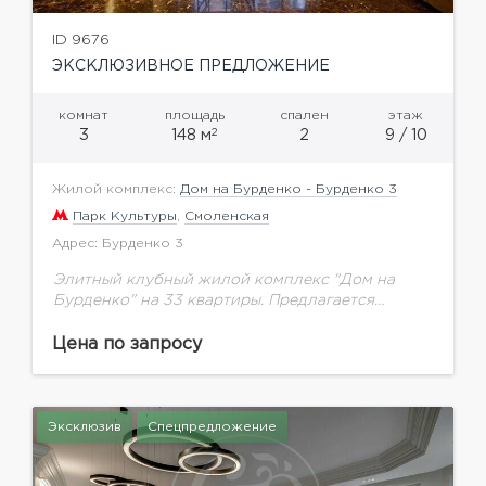
ID 9676
ЭКСКЛЮЗИВНОЕ ПРЕДЛОЖЕНИЕ
комнат
площадь
спален
этаж
2
3
148 м
2
9 / 10
Жилой комплекс:
Дом на Бурденко - Бурденко 3
Парк Культуры
,
Смоленская
Адрес: Бурденко 3
Элитный клубный жилой комплекс "Дом на
Бурденко" на 33 квартиры. Предлагается
дизайнерская квартира общей площадью 143 м2
с видами на сити и набережную.Квартира
Цена по запросу
светлая, благодаря панорамным окнам...
Эксклюзив
Спецпредложение