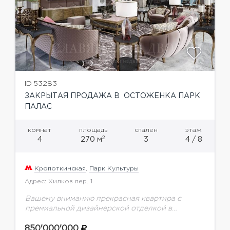
ID 53283
ЗАКРЫТАЯ ПРОДАЖА В ОСТОЖЕНКА ПАРК
ПАЛАС
комнат
площадь
спален
этаж
2
4
270 м
3
4 / 8
Кропоткинская
,
Парк Культуры
Адрес: Хилков пер. 1
Вашему вниманию прекрасная квартира с
премиальной дизайнерской отделкой в
клубном доме Остоженки
850'000'000