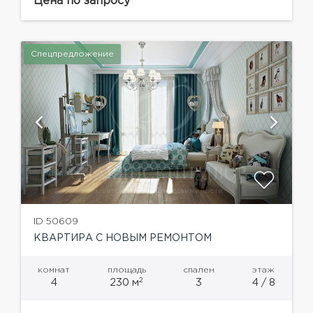
Цена по запросу
полностью меблирована (мебель от Ralph
Lauren) и оснащена...
Спецпредложение
ID 50609
КВАРТИРА С НОВЫМ РЕМОНТОМ
комнат
площадь
спален
этаж
2
4
230 м
3
4 / 8