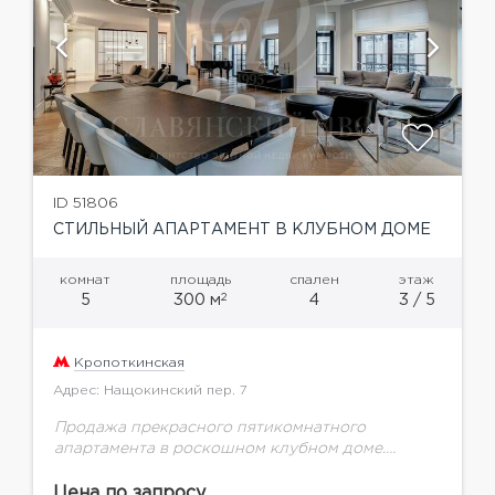
ID 51806
СТИЛЬНЫЙ АПАРТАМЕНТ В КЛУБНОМ ДОМЕ
комнат
площадь
спален
этаж
2
5
300 м
4
3 / 5
Кропоткинская
Адрес: Нащокинский пер. 7
Продажа прекрасного пятикомнатного
апартамента в роскошном клубном доме.
Интерьер выполнен в современном стиле с
использованием натуральных дорогостоящих
Цена по запросу