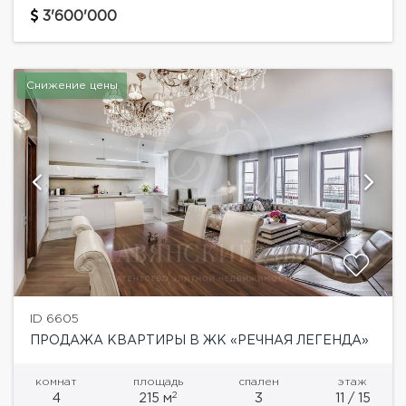
13 этаже элитного жилого дома. Функциональная
3'600'000
планировка: две спальни, гостиная...
Снижение цены
ID 6605
ПРОДАЖА КВАРТИРЫ В ЖК «РЕЧНАЯ ЛЕГЕНДА»
комнат
площадь
спален
этаж
2
4
215 м
3
11 / 15