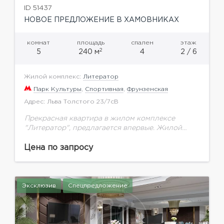
ID 51437
НОВОЕ ПРЕДЛОЖЕНИЕ В ХАМОВНИКАХ
комнат
площадь
спален
этаж
2
5
240 м
4
2 / 6
Жилой комплекс:
Литератор
Парк Культуры
,
Спортивная
,
Фрунзенская
Адрес: Льва Толстого 23/7сB
Прекрасная квартира в жилом комплексе
"Литератор", предлагается впервые. Жилой
комплекс с закрытой территорией, подземным
паркингом, просторный двор для прогулок,
Цена по запросу
двор без машин, охрана консьерж, тех.
обслуживание 24/7.В...
Эксклюзив
Спецпредложение