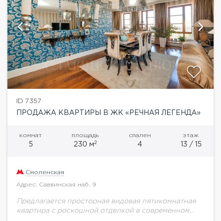
ID 7357
ПРОДАЖА КВАРТИРЫ В ЖК «РЕЧНАЯ ЛЕГЕНДА»
комнат
площадь
спален
этаж
2
5
230 м
4
13 / 15
Смоленская
Адрес: Саввинская наб. 9
Предлагается просторная видовая пятикомнатная
квартира с роскошной отделкой в современном
стиле, общей площадью 215 кв.м, расположенная на