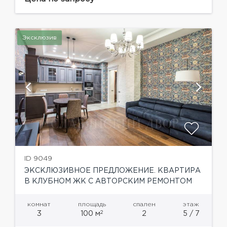
материалов. Апартамент полностью
укомплектован мебелью, оборудован
современной бытовой техникой от...
Эксклюзив
ID 9049
ЭКСКЛЮЗИВНОЕ ПРЕДЛОЖЕНИЕ. КВАРТИРА
В КЛУБНОМ ЖК С АВТОРСКИМ РЕМОНТОМ
комнат
площадь
спален
этаж
2
3
100 м
2
5 / 7