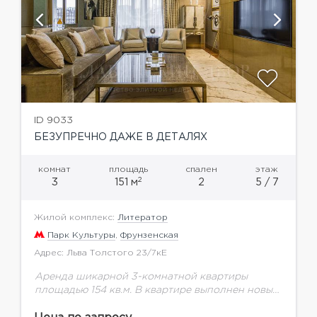
ID 9033
БЕЗУПРЕЧНО ДАЖЕ В ДЕТАЛЯХ
комнат
площадь
спален
этаж
2
3
151 м
2
5 / 7
Жилой комплекс:
Литератор
Парк Культуры
,
Фрунзенская
Адрес: Льва Толстого 23/7кЕ
Аренда шикарной 3-комнатной квартиры
площадью 154 кв.м. В квартире выполнен новый
дорогой эксклюзивный дизайнерский ремонт
по индивидуальному проекту. Квартира