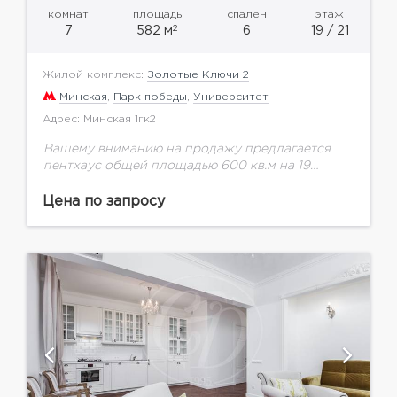
комнат
площадь
спален
этаж
2
7
582 м
6
19 / 21
Жилой комплекс:
Золотые Ключи 2
Минская
,
Парк победы
,
Университет
Адрес: Минская 1гк2
Вашему вниманию на продажу предлагается
пентхаус общей площадью 600 кв.м на 19
этаже.Мебель от известных дизайнеров, вся
техника от мировых производителей. 1-ый
Цена по запросу
уровень: большая гостиная с выходом...