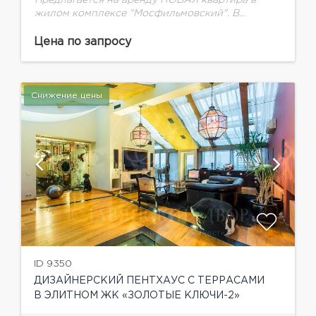
Предлагается на аренду НОВАЯ квартира в
жилом комплексе "Мосфильмовский". В
квартире закончен качественная отделка в
современном стиле по индивидуальному
Цена по запросу
дизайн-проекту. Функциональная планировка:
гостиная, совмещенная с кухней, просторная...
Снижение цены
ID 9350
ДИЗАЙНЕРСКИЙ ПЕНТХАУС С ТЕРРАСАМИ
В ЭЛИТНОМ ЖК «ЗОЛОТЫЕ КЛЮЧИ-2»