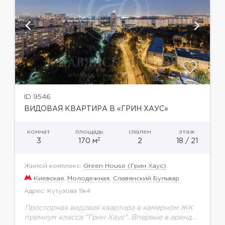
ID 9546
ВИДОВАЯ КВАРТИРА В «ГРИН ХАУС»
комнат
площадь
спален
этаж
2
3
170 м
2
18 / 21
Жилой комплекс:
Green House (Грин Хаус)
Киевская
,
Молодежная
,
Славянский Бульвар
Адрес: Кутузова 11к4
Просторная видовая квартира в камерном ЖК
премиум класса "Грин Хаус". Впервые в аренду