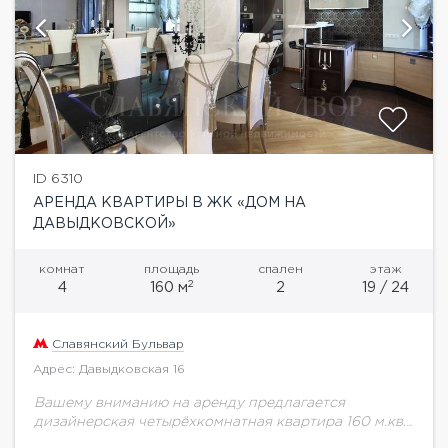
ID 6310
АРЕНДА КВАРТИРЫ В ЖК «ДОМ НА
ДАВЫДКОВСКОЙ»
комнат
площадь
спален
этаж
2
4
160 м
2
19 / 24
Славянский Бульвар
Адрес: Давыдковская 16
Вашему вниманию на аренду предлагается
дизайнерская четырёхкомнатная квартира 160 м.кв.
на Давыдковкой улице. · Студия (60 кв.м.) · 2