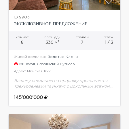
ID 9903
ЭКСКЛЮЗИВНОЕ ПРЕДЛОЖЕНИЕ
комнат
площадь
спален
этаж
2
8
330 м
7
1 / 3
Жилой комплекс:
Золотые Ключи
Минская
,
Славянский Бульвар
Адрес: Минская 1гк2
Вашему вниманию на продажу предлагается
трехуровневый таунхаус с цокольным этажом,
подвалом и антрисолью над третьем этажом,
площадью 330 кв.м, с выходом на задний
145'000'000
дворик, на территории элитного...