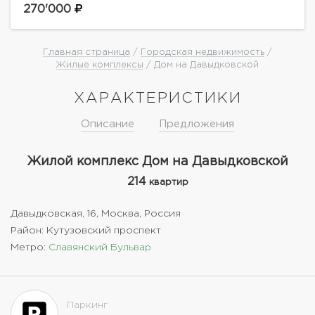
спальни (каждая со своим с/у) · Просторный
270'000
кабинет...
Главная страница
/
Городская недвижимость
/
Жилые комплексы
/ Дом на Давыдковской
ХАРАКТЕРИСТИКИ
Описание
Предложения
Жилой комплекс Дом на Давыдковской
214
квартир
Давыдковская, 16, Москва, Россия
Район: Кутузовский проспект
Метро:
Славянский Бульвар
Паркинг