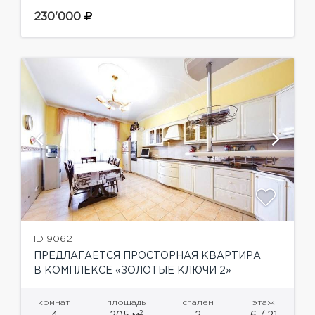
предлагается видовая квартира с собственной
террасой. Окна выходят на 2 стороны.
230'000
Панорамный вид открывается...
ID 9062
ПРЕДЛАГАЕТСЯ ПРОСТОРНАЯ КВАРТИРА
В КОМПЛЕКСЕ «ЗОЛОТЫЕ КЛЮЧИ 2»
комнат
площадь
спален
этаж
2