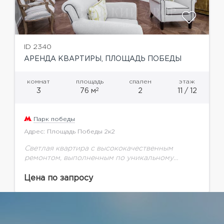
ID 2340
АРЕНДА КВАРТИРЫ, ПЛОЩАДЬ ПОБЕДЫ
комнат
площадь
спален
этаж
2
3
76 м
2
11 / 12
Парк победы
Адрес: Площадь Победы 2к2
Светлая квартира с высококачественным
ремонтом, выполненным по уникальному
дизайн-проекту. Планировка: кухня-гостиная,
две спальни, гардеробная, с/у. Застекленный
Цена по запросу
балкон. Квартира полностью меблирована и
оснащена всей необходимой техникой от
ведущих...