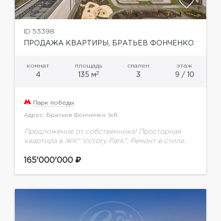
ID 53398
ПРОДАЖА КВАРТИРЫ, БРАТЬЕВ ФОНЧЕНКО
комнат
площадь
спален
этаж
2
4
135 м
3
9 / 10
Парк победы
Адрес: Братьев Фонченко 1к8
Предложение от собственника! Просторная
квартира в ЖК" Victory Park". Ремонт в стиле
нео-классика. Три изолированные спальни,
каждая со своим сан.узлом и гардеробной
165'000'000
комнатами. Прямые виды на Парк-победы....