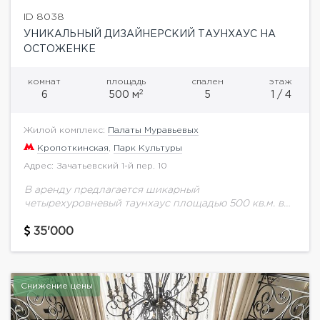
ID 8038
УНИКАЛЬНЫЙ ДИЗАЙНЕРСКИЙ ТАУНХАУС НА
ОСТОЖЕНКЕ
комнат
площадь
спален
этаж
2
6
500 м
5
1 / 4
Жилой комплекс:
Палаты Муравьевых
Кропоткинская
,
Парк Культуры
Адрес: Зачатьевский 1-й пер. 10
В аренду предлагается шикарный
четырехуровневый таунхаус площадью 500 кв.м. в
самом престижном районе Москвы "Золотая миля".
Выполнен авторский ремонт в современном стиле.
35'000
Оборудование и мебель ведущих мировых...
Снижение цены