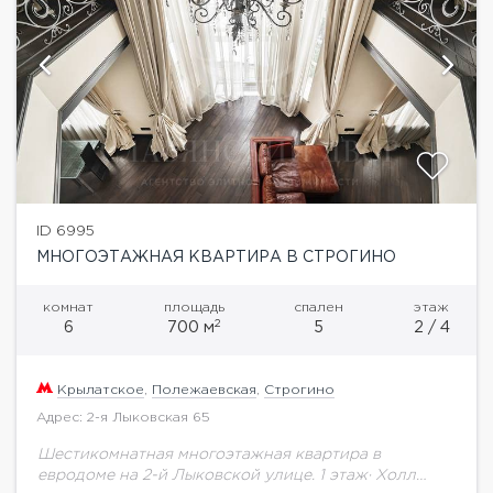
ID 6995
МНОГОЭТАЖНАЯ КВАРТИРА В СТРОГИНО
комнат
площадь
спален
этаж
2
6
700 м
5
2 / 4
Крылатское
,
Полежаевская
,
Строгино
Адрес: 2-я Лыковская 65
Шестикомнатная многоэтажная квартира в
евродоме на 2-й Лыковской улице. 1 этаж· Холл