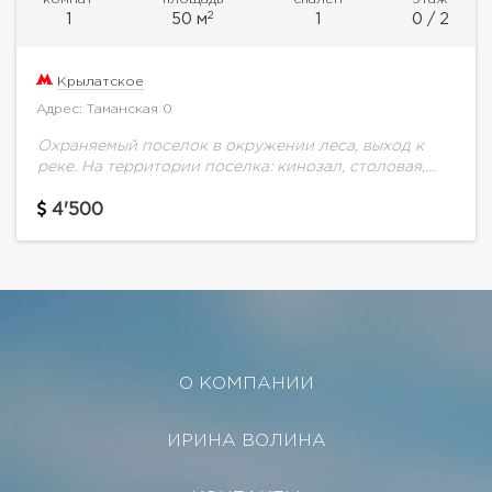
2
1
50 м
1
0 / 2
Крылатское
Адрес: Таманская 0
Охраняемый поселок в окружении леса, выход к
реке. На территории поселка: кинозал, столовая,
минибассейн, тренажерный зал, бильярд, детская
комната, детская площадка, рядом находится
4'500
wellness центр, пользование которым...
О КОМПАНИИ
ИРИНА ВОЛИНА