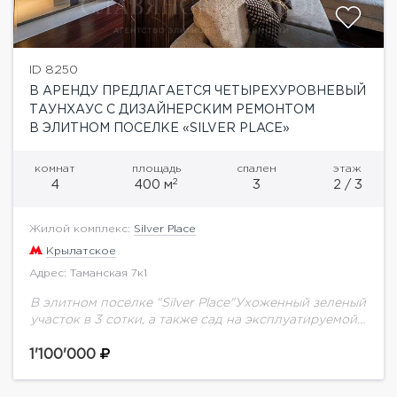
ID 8250
В АРЕНДУ ПРЕДЛАГАЕТСЯ ЧЕТЫРЕХУРОВНЕВЫЙ
ТАУНХАУС С ДИЗАЙНЕРСКИМ РЕМОНТОМ
В ЭЛИТНОМ ПОСЕЛКЕ «SILVER PLACE»
комнат
площадь
спален
этаж
2
4
400 м
3
2 / 3
Жилой комплекс:
Silver Place
Крылатское
Адрес: Таманская 7к1
В элитном поселке "Silver Place"Ухоженный зеленый
участок в 3 сотки, а также сад на эксплуатируемой
крыше, камин, подсобные помещения, гараж на два
авто. Таунхаус предлагается полностью
1'100'000
меблированным....