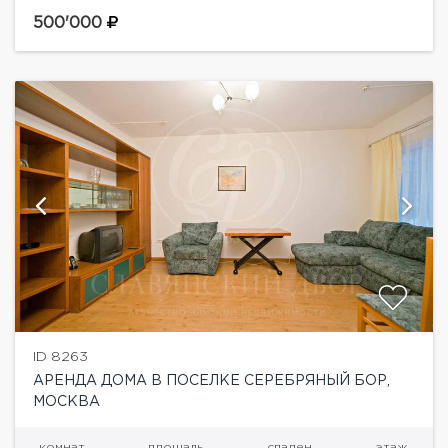
Гостиная со вторым светом и выходом на террасу,
Кабинет Столовая Кухня Гостевой санузел1,5 этаж·
500'000
Большая...
ID 8263
АРЕНДА ДОМА В ПОСЕЛКЕ СЕРЕБРЯНЫЙ БОР,
МОСКВА
комнат
площадь
спален
этаж