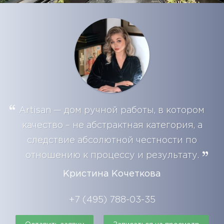
Artisan — дом ручной работы, в котором
качество – не абстрактная категория, а
следствие абсолютной честности по
отношению к процессу и результату.
Кристина Кочеткова
+7 (495) 788-03-35