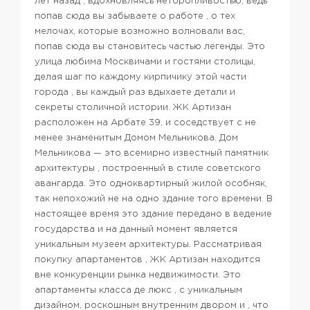
лет назад , вдохновляясь неторопливостью, ведь
попав сюда вы забываете о работе , о тех
мелочах, которые возможно волновали вас,
попав сюда вы становитесь частью легенды. Это
улица любима Москвичами и гостями столицы,
делая шаг по каждому кирпичику этой части
города , вы каждый раз вдыхаете детали и
секреты столичной истории. ЖК Артизан
расположен на Арбате 39, и соседствует с не
менее знаменитым Домом Мельникова.
Дом
Мельникова — это всемирно известный памятник
архитектуры , построенный в стиле советского
авангарда. Это одноквартирный жилой особняк,
так непохожий не на одно здание того времени. В
настоящее время это здание передано в ведение
государства и на данный момент является
уникальным музеем архитектуры.
Рассматривая
покупку апартаментов , ЖК Артизан находится
вне конкуренции рынка недвижимости. Это
апартаменты класса де люкс , с уникальным
дизайном, роскошным внутренним двором и , что