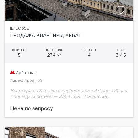
ID 50358
ПРОДАЖА КВАРТИРЫ, АРБАТ
комнат
площадь
спален
этаж
2
5
274 м
4
3 / 5
Арбатская
Адрес: Арбат 39
Квартира на 3 этаже в клубном доме Artisan. Общая
площадь квартиры — 274,4 кв.м. Помещение
предлагается без отделки.Дом на исторической
улице Арбат. Artisan включает 30 квартир. В...
Цена по запросу