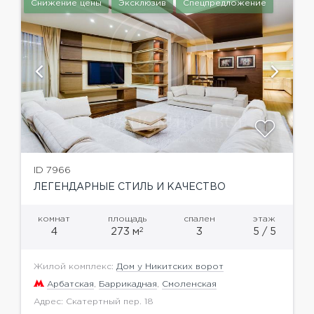
Снижение цены
Эксклюзив
Спецпредложение
ID 7966
ЛЕГЕНДАРНЫЕ СТИЛЬ И КАЧЕСТВО
комнат
площадь
спален
этаж
2
4
273 м
3
5 / 5
Жилой комплекс:
Дом у Никитских ворот
Арбатская
,
Баррикадная
,
Смоленская
Адрес: Скатертный пер. 18