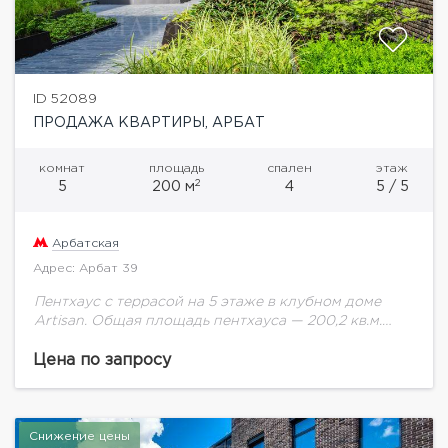
ID 52089
ПРОДАЖА КВАРТИРЫ, АРБАТ
комнат
площадь
спален
этаж
2
5
200 м
4
5 / 5
Арбатская
Адрес: Арбат 39
Пентхаус с террасой на 5 этаже в клубном доме
Artisan. Общая площадь пентхауса — 200,2 кв.м.
Помещение предлагается без отделки.Данная
квартира с собственной эксплуатируемой кровлей
Цена по запросу
149,8кв.м. Дом...
Снижение цены