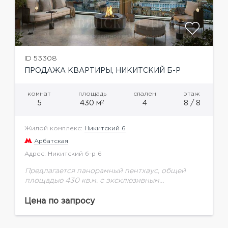
ID 53308
ПРОДАЖА КВАРТИРЫ, НИКИТСКИЙ Б-Р
комнат
площадь
спален
этаж
2
5
430 м
4
8 / 8
Жилой комплекс:
Никитский 6
Арбатская
Адрес: Никитский б-р 6
Предлагается панорамный пентхаус, общей
площадью 430 кв.м. с эксклюзивным
интерьером, дровяными камином и террасой с
видами на Кремль.«Никитский 6» – жилой дом
Цена по запросу
de luxe класса, расположенный в...