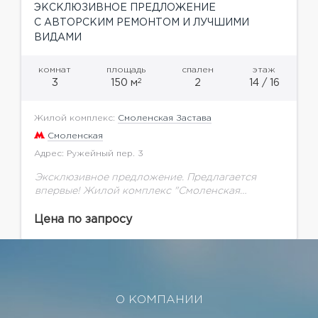
ЭКСКЛЮЗИВНОЕ ПРЕДЛОЖЕНИЕ
С АВТОРСКИМ РЕМОНТОМ И ЛУЧШИМИ
ВИДАМИ
комнат
площадь
спален
этаж
2
3
150 м
2
14 / 16
Жилой комплекс:
Смоленская Застава
Смоленская
Адрес: Ружейный пер. 3
Эксклюзивное предложение. Предлагается
впервые! Жилой комплекс "Смоленская
застава", территория дома закрыта, подземный
паркинг, охрана, гостевая парковка, пропускная
Цена по запросу
система. Квартира с дорогостоящим авторским
ремонтом. Удобная и продуманная до...
О КОМПАНИИ