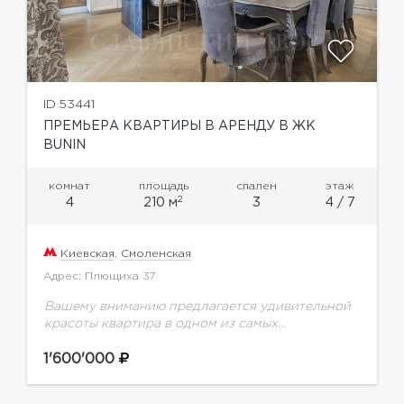
ID 53441
ПРЕМЬЕРА КВАРТИРЫ В АРЕНДУ В ЖК
BUNIN
комнат
площадь
спален
этаж
2
4
210 м
3
4 / 7
Киевская
,
Смоленская
Адрес: Плющиха 37
Вашему вниманию предлагается удивительной
красоты квартира в одном из самых
престижных ЖК района - BuninКачественный
ремонт, внимание к деталям, мировые бренды
1'600'000
мебели, ведущие производители техники
прекрасно сочетаются...