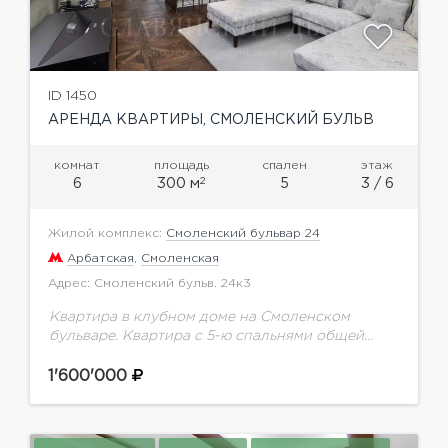
ID 1450
АРЕНДА КВАРТИРЫ, СМОЛЕНСКИЙ БУЛЬВ
комнат
площадь
спален
этаж
2
6
300 м
5
3 / 6
Жилой комплекс:
Смоленский бульвар 24
Арбатская
,
Смоленская
Адрес: Смоленский бульв. 24к3
Квартира в клубном доме на Смоленском
бульваре. Квартира с 5-ю спальнями общей
площадью 280 м.кв. расположена на 2
этажеВыполнен ремонт по индивидуальному
1'600'000
проекту с использованием натурального
камня,...