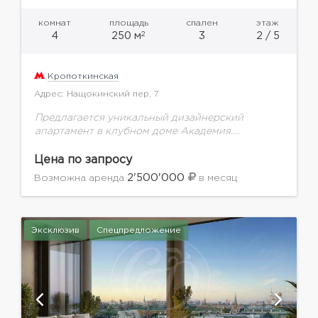
комнат
площадь
спален
этаж
2
4
250 м
3
2 / 5
Кропоткинская
Адрес: Нащокинский пер. 7
Предлагается уникальный дизайнерский
апартамент в клубном доме Академия.
Продуманное до мелочей планировочное
решение включает в себя: кухню-столовую,
Цена по запросу
которая отделена от просторной гостиной,
2'500'000
Возможна аренда
в месяц
приватную зону, состоящую из двух...
Эксклюзив
Спецпредложение