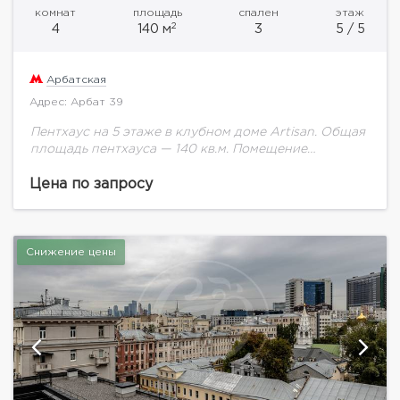
комнат
площадь
спален
этаж
2
4
140 м
3
5 / 5
Арбатская
Адрес: Арбат 39
Пентхаус на 5 этаже в клубном доме Artisan. Общая
площадь пентхауса — 140 кв.м. Помещение
предлагается без отделки.Дом на исторической
улице Арбат. Artisan включает 30 квартир. В...
Цена по запросу
Снижение цены