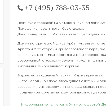
+7 (495) 788-03-35
Пентхаус с террасой на 5 этаже в клубном доме Art
Помещение предлагается без отделки.
Данная квартира с собственной эксплуатируемой кр
Дом на исторической улице Арбат. Artisan включает
Арбата и 2 со стороны Кривоарбатского переулка
индивидуально — мрамором, латунью и деревом. Ф
современной классики — зеленая и желтая штукату
выполнили из коричневого кирпича.
В доме, есть подземный паркинг. К дому примыкают
— это небольшой парк: здесь гуляют с детьми и об
созерцания. Атмосферу зимнего сада создают нео
продуманное сочетание полутора десятков декора
Информация не является публичной офертой. Для