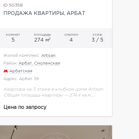
ID 50358
ПРОДАЖА КВАРТИРЫ, АРБАТ
комнат
площадь
спален
этаж
2
5
274 м
4
3 / 5
Жилой комплекс:
Artisan
Район:
Арбат, Смоленская
Арбатская
Адрес: Арбат 39
Квартира на 3 этаже в клубном доме Artisan.
Общая площадь квартиры — 274,4 кв.м.
Помещение предлагается без отделки.Дом
на исторической улице Арбат. Artisan
Цена по запросу
включает 30 квартир. В...