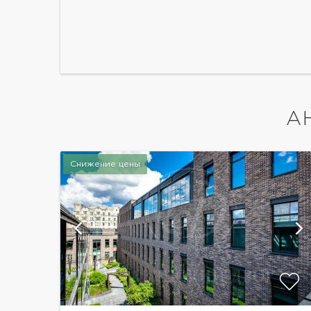
А
Снижение цены
й
показать ещё 9 фотографий