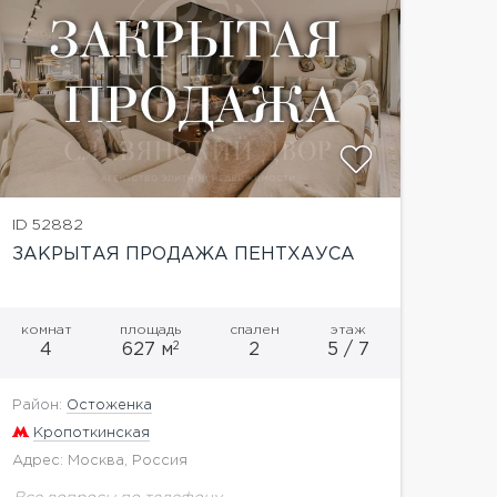
показат
ID 52882
ЗАКРЫТАЯ ПРОДАЖА ПЕНТХАУСА
комнат
площадь
спален
этаж
2
4
627 м
2
5 / 7
Район:
Остоженка
Кропоткинская
Адрес: Москва, Россия