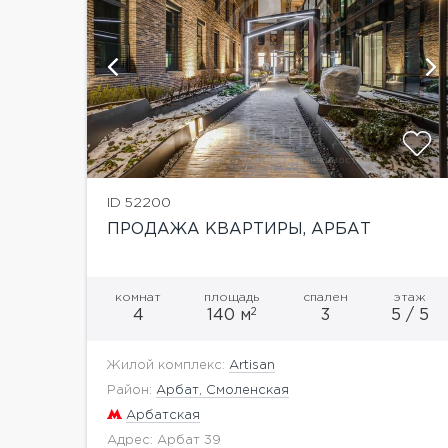
и
показать ещё 4 фотографии
ID 52200
ПРОДАЖА КВАРТИРЫ, АРБАТ
комнат
площадь
спален
этаж
2
4
140 м
3
5 / 5
Жилой комплекс:
Artisan
Район:
Арбат, Смоленская
Арбатская
Адрес: Арбат 39