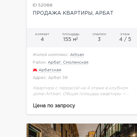
ID 52088
ПРОДАЖА КВАРТИРЫ, АРБАТ
комнат
площадь
спален
этаж
2
4
155 м
3
4 / 5
Жилой комплекс:
Artisan
Район:
Арбат, Смоленская
Арбатская
Адрес: Арбат 39
Квартира с террасой на 4 этаже в клубном
доме Artisan. Общая площадь квартиры —
154,7 кв.м. Помещение предлагается без
отделки.Дом на исторической улице Арбат.
Цена по запросу
Artisan включает 30...