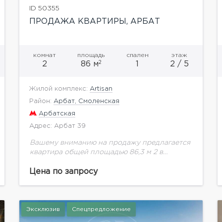
ID 50355
ПРОДАЖА КВАРТИРЫ, АРБАТ
комнат
площадь
спален
этаж
2
2
86 м
1
2 / 5
Жилой комплекс:
Artisan
Район:
Арбат, Смоленская
Арбатская
Адрес: Арбат 39
Вашему вниманию на продажу предлагается
квартира общей площадью 86,3 м 2 в
Клубном Доме "Артисан" на втором этаже.
Цена по запросу
Эксклюзив
Спецпредложение