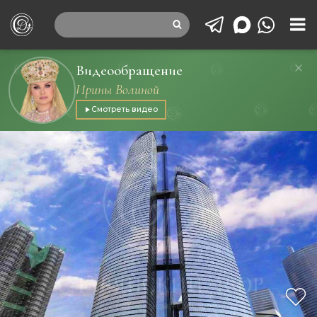
Видеообращение
Ирины Волиной
Смотреть видео