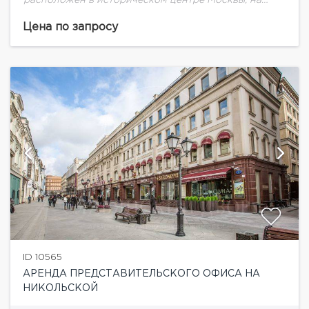
Пречистенской набережной в районе Остоженки.
Предлагаем в аренду офисное помещение общей
Цена по запросу
площадью 392 кв.м на 3-м этаже. Коридорного...
ID 10565
АРЕНДА ПРЕДСТАВИТЕЛЬСКОГО ОФИСА НА
НИКОЛЬСКОЙ