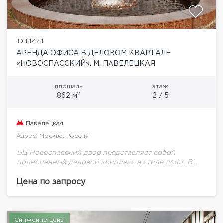
ID 14474
АРЕНДА ОФИСА В ДЕЛОВОМ КВАРТАЛЕ
«НОВОСПАССКИЙ». М. ПАВЕЛЕЦКАЯ
площадь
этаж
2
862 м
2 / 5
Павелецкая
Адрес: Москва, Россия
БЦ Новоспасский двор представляет собой
полноценный деловой комплекс в стиле лофт. В
престижном деловом квартале «Новоспасский
двор» предлагается помещение площадью 862 кв.м.
Цена по запросу
Корпус, в котором расположен офис,...
Снижение цены