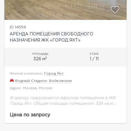
ID 14559
АРЕНДА ПОМЕЩЕНИЯ СВОБОДНОГО
НАЗНАЧЕНИЯ ЖК «ГОРОД ЯХТ»
площадь
этаж
2
326 м
1 / 11
Жилой комплекс:
Город Яхт
Водный Стадион
,
Войковская
Адрес: Москва, Россия
В аренду предлагается офисное помещение в ЖК
Город Яхт. Общая площадь помещения: 326 кв.м.
Отдельный вход. Все помещение в одном этаже -
первый этаж. Планировка смешанная (Openspace...
Цена по запросу