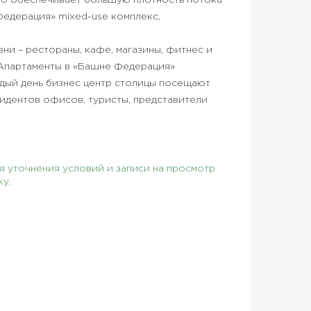
то обеспечивает большую плотность потока
Федерация» mixed-use комплекс,
ни – рестораны, кафе, магазины, фитнес и
 Апартаменты в «Башне Федерация»
ждый день бизнес центр столицы посещают
идентов офисов, туристы, представители
 уточнения условий и записи на просмотр
ку.