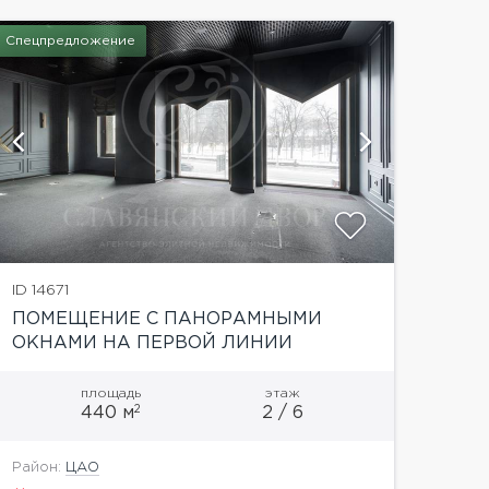
Спецпредложение
показат
ID 14671
ПОМЕЩЕНИЕ С ПАНОРАМНЫМИ
ОКНАМИ НА ПЕРВОЙ ЛИНИИ
С СОБСТВЕННЫМ ВХОДОМ
площадь
этаж
2
440 м
2 / 6
Район:
ЦАО