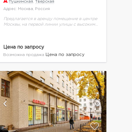
Пушкинская
,
Тверская
Адрес: Москва, Россия
Предлагается в аренду помещение в центре
Москвы, на первой линии улицы с высоким
пешеходным трафиком. Помещение имеет: -
два уровня - панорамные окна -
собственный вход (можно...
Цена по запросу
Цена по запросу
Возможна продажа
показат