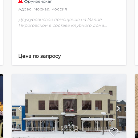
Фрунзенская
Адрес: Москва, Россия
Двухуровневое помещение на Малой
Пироговской в составе клубного дома
"Barrin house". Выполнен дизайнерский
ремонт, смешанная планировка, два
отдельных входа с улицы, 20 м/м на
подземном паркинге. Прекрасно...
Цена по запросу