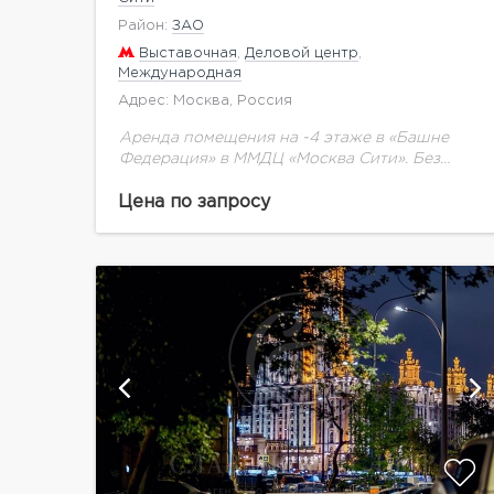
Район:
ЗАО
Выставочная
,
Деловой центр
,
Международная
Адрес: Москва, Россия
Аренда помещения на -4 этаже в «Башне
Федерация» в ММДЦ «Москва Сити». Без
ремонта, свободной планировки.
Цена по запросу
и
показать ещё 7 фотографий