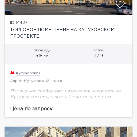
ID 14427
ТОРГОВОЕ ПОМЕЩЕНИЕ НА КУТУЗОВСКОМ
ПРОСПЕКТЕ
площадь
этаж
2
518 м
1 / 9
Кутузовская
Адрес: Кутузовский просп.
Помещение свободного назначения находится на
Кутузовском проспекте, в 2 мин. пешком от м.
Кутузовская. Фасад выходит на Киевскую улицу, два
отдельных входа, первая линии домов. Общая
Цена по запросу
площадь...