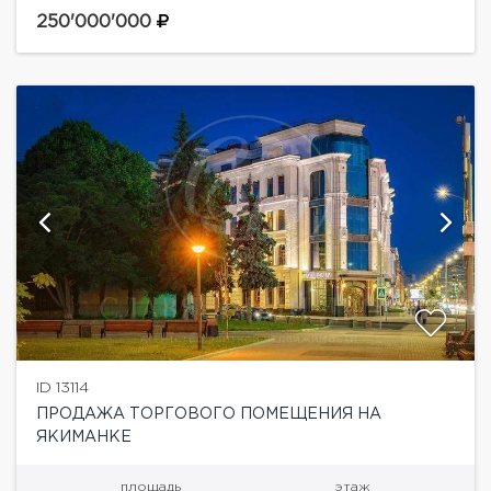
этаж и 61 кв.м -подвал) расположено...
250'000'000
ID 13114
ПРОДАЖА ТОРГОВОГО ПОМЕЩЕНИЯ НА
ЯКИМАНКЕ
площадь
этаж