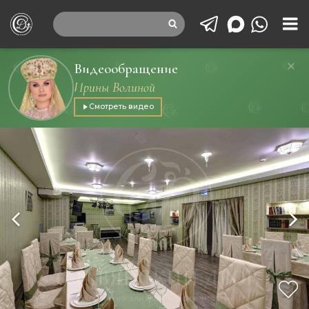
Видеообращение
Ирины Волиной
Смотреть видео