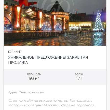
ID 14441
УНИКАЛЬНОЕ ПРЕДЛОЖЕНИЕ! ЗАКРЫТАЯ
ПРОДАЖА
площадь
этаж
2
193 м
1 / 1
Адрес: Театральная пл.
Стрит-ритейл на выходе из метро Театральная!
Исторический цент Москвы! Продажа торгового
помещения площадью 193 кв. м, (из них 132 кв.м- 1