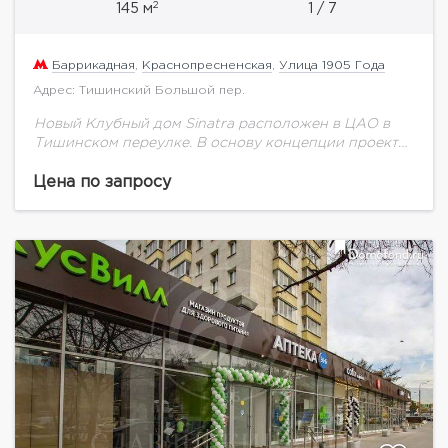
2
145 м
1 / 7
Баррикадная
,
Краснопресненская
,
Улица 1905 Года
Адрес: Тишинский Большой пер.
Новый Клубный дом Sinatra расположен в ЦАО в
Тишинском переулке. В основу концепции проекта
легла исходная архитектура исторического здания,
созданного в стиле своего периода - Сталинского
Цена по запросу
классицизма,...