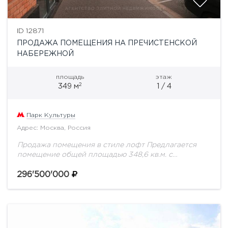
ID 12871
ПРОДАЖА ПОМЕЩЕНИЯ НА ПРЕЧИСТЕНСКОЙ
НАБЕРЕЖНОЙ
площадь
этаж
2
349 м
1 / 4
Парк Культуры
Адрес: Москва, Россия
Продажа помещения в стиле лофт Предлагается
помещение общей площадью 348,6 кв.м. с
отдельным входом со стороны Пречистенской
набережной. В настоящем лофте высота потолков
296'500'000
составляет не меньше 3,5...