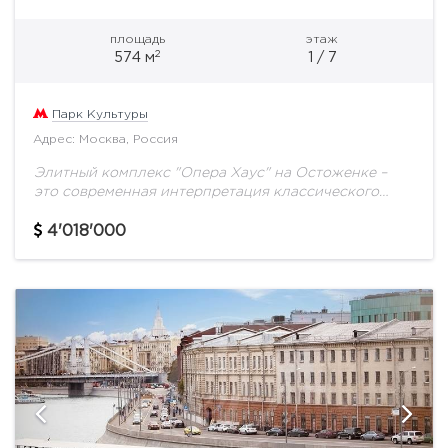
площадь
этаж
2
574 м
1 / 7
Парк Культуры
Адрес: Москва, Россия
Элитный комплекс "Опера Хаус" на Остоженке –
это современная интерпретация классического
стиля, пусть и несколько вольная, зато
исключительно комфортная для жизни
4'018'000
современного человека. Архитектурная композиция
дома уникальна...