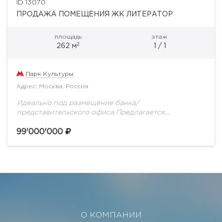
ID 13070
ПРОДАЖА ПОМЕЩЕНИЯ ЖК ЛИТЕРАТОР
площадь
этаж
2
262 м
1 / 1
Парк Культуры
Адрес: Москва, Россия
Идеально под размещение банка/
представительского офиса Предлагается
помещение свободного назначения площадью 262,3
кв. м., расположенное в жилом квартале класса
99'000'000
DeLuxe "Литератор". Ключевые преимущества: ЦАО,
Хамовники, м. Парк Культуры...
О КОМПАНИИ