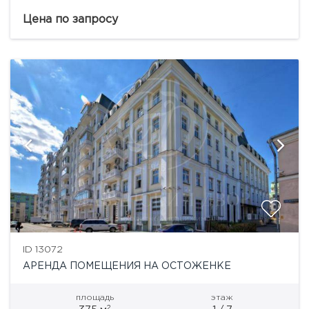
расположен на Пречистенской набережной, в
шаговой доступности от метро Парк культуры.
Цена по запросу
Помещение имеет 3 уровня: 1 этаж...
ID 13072
АРЕНДА ПОМЕЩЕНИЯ НА ОСТОЖЕНКЕ
площадь
этаж
2