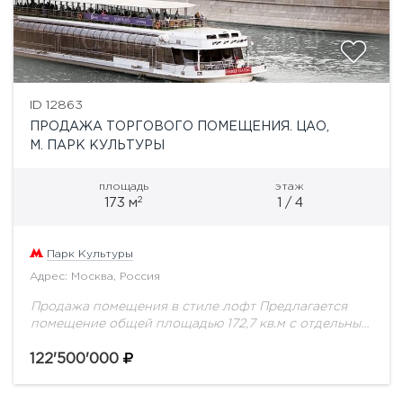
ID 12863
ПРОДАЖА ТОРГОВОГО ПОМЕЩЕНИЯ. ЦАО,
М. ПАРК КУЛЬТУРЫ
площадь
этаж
2
173 м
1 / 4
Парк Культуры
Адрес: Москва, Россия
Продажа помещения в стиле лофт Предлагается
помещение общей площадью 172,7 кв.м с отдельным
входом со стороны Пречистенской набережной. В
лофте высота потолков составляет не меньше 3,5
122'500'000
м,...