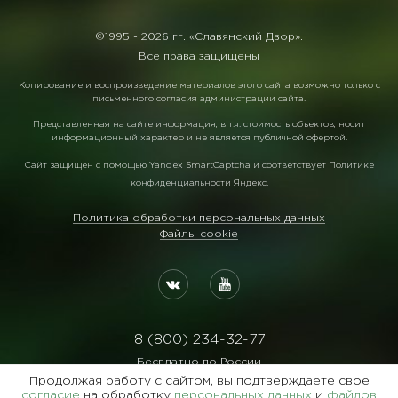
©1995 -
2026 гг. «Славянский Двор».
Все права защищены
Копирование и воспроизведение материалов этого сайта возможно только с
письменного согласия администрации сайта.
Представленная на сайте информация, в т.ч. стоимость объектов, носит
информационный характер и не является публичной офертой.
Сайт защищен с помощью
Yandex SmartCaptcha
и соответствует
Политике
конфиденциальности Яндекс
.
Политика обработки персональных данных
Файлы cookie
8 (800) 234-32-77
Бесплатно по России
Продолжая работу с сайтом, вы подтверждаете свое
Реквизиты:
согласие
на обработку
персональных данных
и
файлов