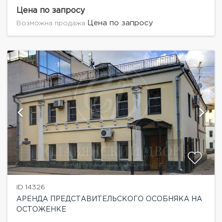
фонтаном. Располагается на первой линии в самой
престижной локации Москвы. Полностью
Цена по запросу
отреставрированное здание с применением...
Цена по запросу
Возможна продажа
ID 14326
АРЕНДА ПРЕДСТАВИТЕЛЬСКОГО ОСОБНЯКА НА
ОСТОЖЕНКЕ