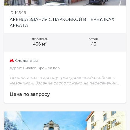
ID 14546
АРЕНДА ЗДАНИЯ С ПАРКОВКОЙ В ПЕРЕУЛКАХ
АРБАТА
площадь
этаж
2
436 м
/ 3
Смоленская
Адрес: Сивцев Вражек пер.
Предлагается в аренду трех-уровневый особняк с
мезонином. Зздание расположено на пересечении
переулков Денежный и Сивцев Вражек. В трех
минутах ходьбы от м. Смоленская, в 100 м от...
Цена по запросу