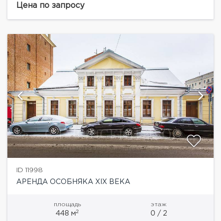
этажей (без подвала, практически вся площадь
Цена по запросу
полезная)....
ID 11998
АРЕНДА ОСОБНЯКА XIX ВЕКА
площадь
этаж
2
448 м
0 / 2