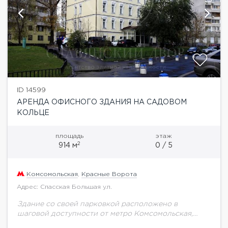
ID 14599
АРЕНДА ОФИСНОГО ЗДАНИЯ НА САДОВОМ
КОЛЬЦЕ
площадь
этаж
2
914 м
0 / 5
Комсомольская
,
Красные Ворота
Адрес: Спасская Большая ул.
Здание со своей парковкой расположено в
шаговой доступности от метро Комсомольская,
Красные ворота и Сухаревская. Площадь 914 кв.м. : 5