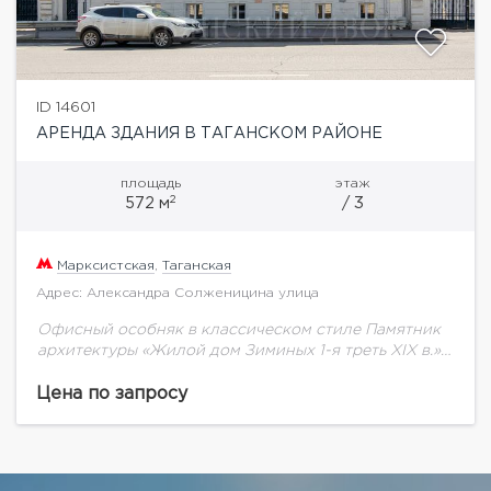
ID 14601
АРЕНДА ЗДАНИЯ В ТАГАНСКОМ РАЙОНЕ
площадь
этаж
2
572 м
/ 3
Марксистская
,
Таганская
Адрес: Александра Солженицина улица
Офисный особняк в классическом стиле Памятник
архитектуры «Жилой дом Зиминых 1-я треть XIX в.»
Площадь: 575 кв. м: 1 этаж – 171 кв.м, 2 этаж – 287,08...
Цена по запросу