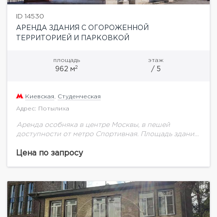
ID 14530
АРЕНДА ЗДАНИЯ С ОГОРОЖЕННОЙ
ТЕРРИТОРИЕЙ И ПАРКОВКОЙ
площадь
этаж
2
962 м
/ 5
Киевская
,
Студенческая
Адрес: Потылиха
Аренда особняка в центре Москвы, в пешей
доступности от метро Спортивная. Площадь здания
- 962 м2. Планировка – 5 этажей. Особняк построен
в 1905 году, реконструирован в...
Цена по запросу