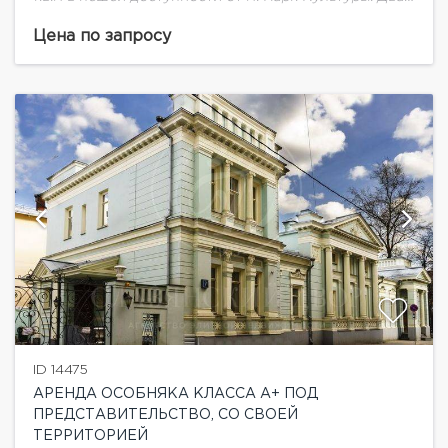
этажа + цоколь. Кабинетная планировка. Много
окон по периметру обеспечивают отличную
Цена по запросу
инсоляцию...
ID 14475
АРЕНДА ОСОБНЯКА КЛАССА А+ ПОД
ПРЕДСТАВИТЕЛЬСТВО, СО СВОЕЙ
ТЕРРИТОРИЕЙ