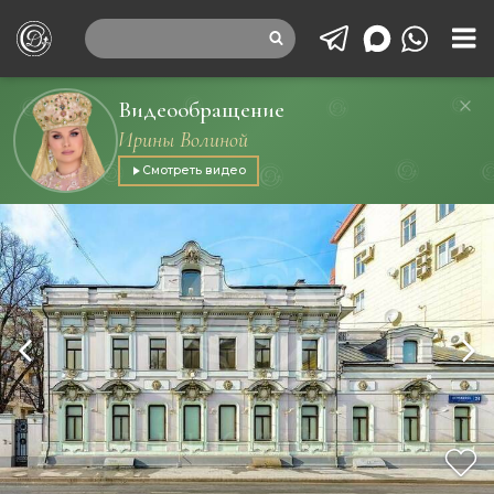
Видеообращение
Ирины Волиной
Смотреть видео