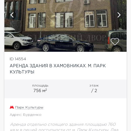
ID 14554
АРЕНДА ЗДАНИЯ В ХАМОВНИКАХ. М. ПАРК
КУЛЬТУРЫ
площадь
этаж
2
756 м
/ 2
Парк Культуры
Адрес: Бурденко
Аренда отдельно стоящего здания площадью 760
кв.м в пешей доступности от м. Парк Культуры. Два