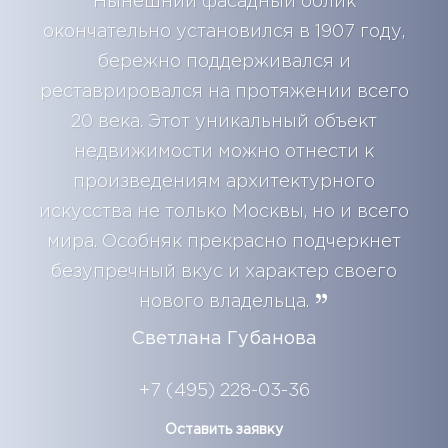
Нынешний фасадный облик
окончательно установился в 1907 году,
бережно поддерживался и
реставрировался на протяжении всего
20 века. Этот уникальный объект
недвижимости можно отнести к
произведениям архитектурного
искусства не только Москвы, но и всего
мира. Особняк прекрасно подчеркнет
безупречный вкус и характер своего
нового владельца.
Светлана Губанова
+7 (495) 228-03-36
Оставить заявку