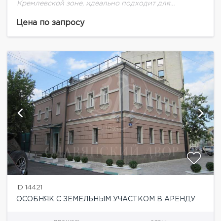
Кремлевской зоне, идеально подходит для
размещения представительства компании или VIP-
офиса м. Кропоткинская, м. Смоленская – 7 мин.
Цена по запросу
пешком....
ID 14421
ОСОБНЯК С ЗЕМЕЛЬНЫМ УЧАСТКОМ В АРЕНДУ