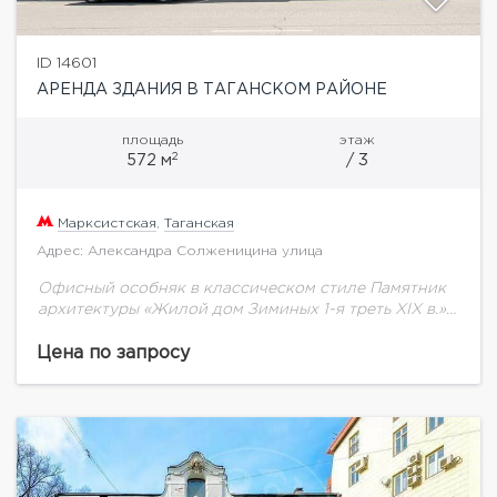
ID 14601
АРЕНДА ЗДАНИЯ В ТАГАНСКОМ РАЙОНЕ
площадь
этаж
2
572 м
/ 3
Марксистская
,
Таганская
Адрес: Александра Солженицина улица
Офисный особняк в классическом стиле Памятник
архитектуры «Жилой дом Зиминых 1-я треть XIX в.»
Площадь: 575 кв. м: 1 этаж – 171 кв.м, 2 этаж – 287,08...
Цена по запросу