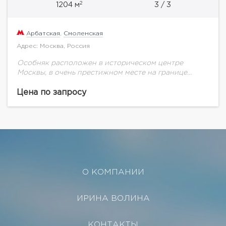
2
1204 м
3 / 3
Арбатская
,
Смоленская
Адрес: Москва, Россия
Особняк расположен в историческом центре
Москвы, в очень престижном месте на границе
района Арбат и Патриарших прудов. Здание
находится в окружении Посольств иностранных
Цена по запросу
государств. В шаговой доступности...
О КОМПАНИИ
ИРИНА ВОЛИНА
КОНТАКТЫ