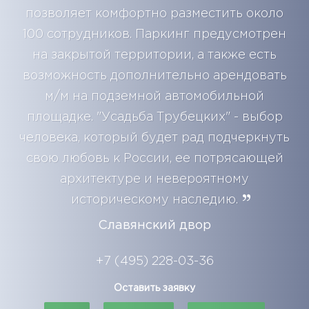
позволяет комфортно разместить около
100 сотрудников. Паркинг предусмотрен
на закрытой территории, а также есть
возможность дополнительно арендовать
м/м на подземной автомобильной
площадке. "Усадьба Трубецких" - выбор
человека, который будет рад подчеркнуть
свою любовь к России, ее потрясающей
архитектуре и невероятному
историческому наследию.
Славянский двор
+7 (495) 228-03-36
Оставить заявку