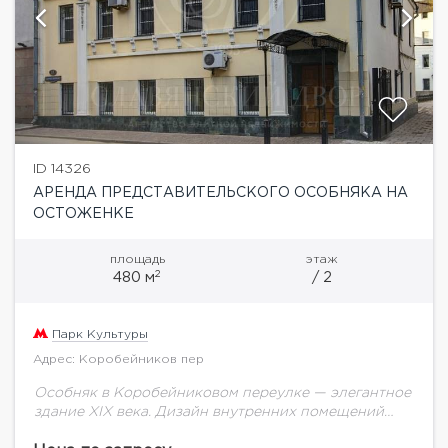
ID 14326
АРЕНДА ПРЕДСТАВИТЕЛЬСКОГО ОСОБНЯКА НА
ОСТОЖЕНКЕ
площадь
этаж
2
480 м
/ 2
Парк Культуры
Адрес: Коробейников пер
Особняк в Коробейниковом переулке — элегантное
здание XIX века. Дизайн внутренних помещений
переносит вас в этот изящный век: декор в стиле