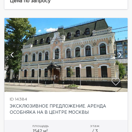
ампир, скульптуры, резные перила лестниц,
Цена по запросу
люстры....
ID 14384
ЭКСКЛЮЗИВНОЕ ПРЕДЛОЖЕНИЕ. АРЕНДА
ОСОБНЯКА НА В ЦЕНТРЕ МОСКВЫ
площадь
этаж
2
1542 м
/ 3