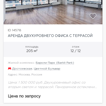
ID 14578
АРЕНДА ДВУХУРОВНЕГО ОФИСА С ТЕРРАСОЙ
площадь
этаж
2
205 м
12 / 12
Жилой комплекс:
Баркли Парк (Barkli Park)
Достоевская
,
Цветной Бульвар
Адрес: Москва, Россия
Цена: 1 500 000 руб. Двухуровневый офис со
вторым светом и террасой. Панорамное остекление,
выход на огороженную эксплуатируемую кровлю.
Barkli Park — уникальный дом premium класса в...
Цена по запросу