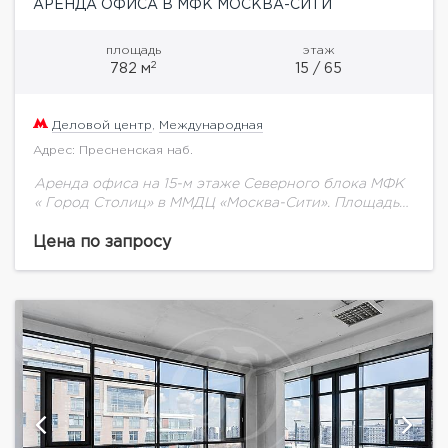
АРЕНДА ОФИСА В МФК МОСКВА-СИТИ
площадь
этаж
2
782 м
15 / 65
Деловой центр
,
Международная
Адрес: Пресненская наб.
Аренда офиса на 15-м этаже Северного блока МФК
« Город Столиц» в ММДЦ «Москва-Сити». Площадь
782,6 кв.м, Кабинетная планировка, отделка класса
"люкс", меблировка. Стоимость аренды: 3 586...
Цена по запросу