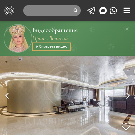
Видеообращение
Ирины Волиной
Смотреть видео