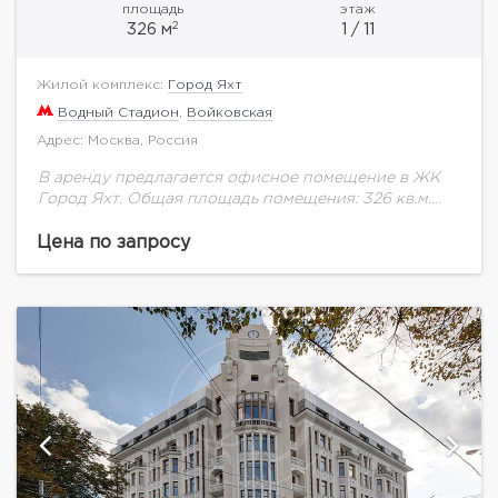
площадь
этаж
2
326 м
1 / 11
Жилой комплекс:
Город Яхт
Водный Стадион
,
Войковская
Адрес: Москва, Россия
В аренду предлагается офисное помещение в ЖК
Город Яхт. Общая площадь помещения: 326 кв.м.
Отдельный вход. Все помещение в одном этаже -
первый этаж. Планировка смешанная (Openspace...
Цена по запросу