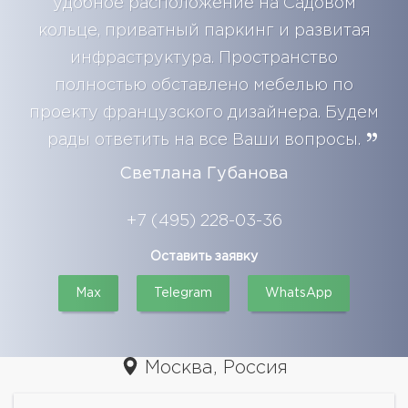
удобное расположение на Садовом
кольце, приватный паркинг и развитая
инфраструктура. Пространство
полностью обставлено мебелью по
проекту французского дизайнера. Будем
рады ответить на все Ваши вопросы.
Светлана Губанова
+7 (495) 228-03-36
Оставить заявку
Max
Telegram
WhatsApp
Москва, Россия