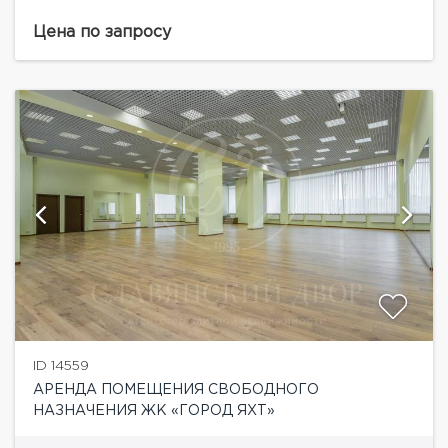
Общая площадь 612 кв. м, 5-й этаж бизнес-центра
класса А+. Эксклюзивная...
Цена по запросу
ID 14559
АРЕНДА ПОМЕЩЕНИЯ СВОБОДНОГО
НАЗНАЧЕНИЯ ЖК «ГОРОД ЯХТ»