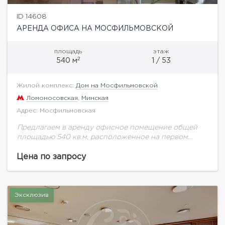
ID 14608
АРЕНДА ОФИСА НА МОСФИЛЬМОВСКОЙ
площадь
этаж
2
540 м
1 / 53
Жилой комплекс:
Дом на Мосфильмовской
Ломоносовская
,
Минская
Адрес: Мосфильмовская
Предлагаем в аренду офисное помещение общей
площадью 540 кв.м, расположенное на первом
этаже ЖК "Дом на Мосфильмовской". Помещение с
отдельным входом, имеет смешанную планировку: 1
Цена по запросу
уровень: ресепшн,...
Эксклюзив