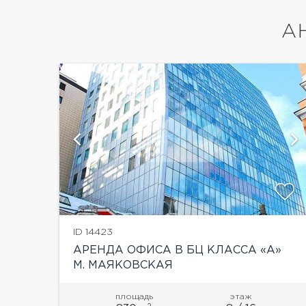
А
ю
показать ещё 8 фотографий
ID 14423
АРЕНДА ОФИСА В БЦ КЛАССА «А»
М. МАЯКОВСКАЯ
площадь
этаж