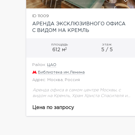
ID 11009
АРЕНДА ЭКСКЛЮЗИВНОГО ОФИСА
С ВИДОМ НА КРЕМЛЬ
площадь
этаж
2
612 м
5 / 5
Район:
ЦАО
Библиотека им.Ленина
Адрес: Москва, Россия
Аренда офиса в самом центре Москвы, с
видом на Кремль, Храм Христа Спасителя и
дом Пашкова. Общая площадь 612 кв. м, 5-й
этаж бизнес-центра класса А+.
Цена по запросу
Эксклюзивная...