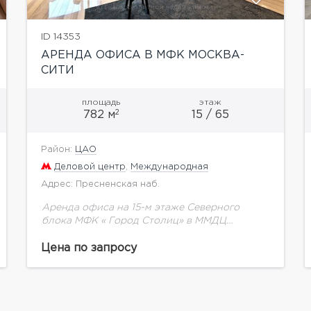
ID 14353
АРЕНДА ОФИСА В МФК МОСКВА-
СИТИ
площадь
этаж
2
782 м
15 / 65
Район:
ЦАО
Деловой центр
,
Международная
Адрес: Пресненская наб.
Аренда офиса на 15-м этаже Северного
блока МФК « Город Столиц» в ММДЦ
«Москва-Сити». Площадь 782,6 кв.м,
Кабинетная планировка, отделка класса
Цена по запросу
"люкс", меблировка. Стоимость аренды: 3
586...