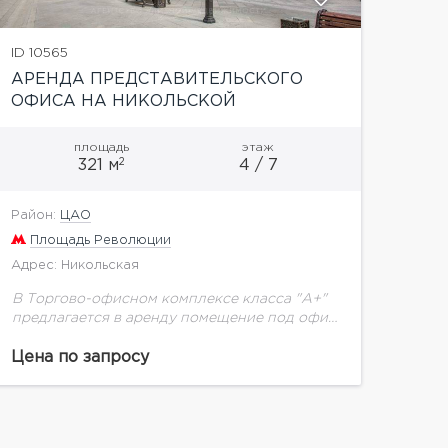
ID 10565
АРЕНДА ПРЕДСТАВИТЕЛЬСКОГО
ОФИСА НА НИКОЛЬСКОЙ
площадь
этаж
2
321 м
4 / 7
Район:
ЦАО
Площадь Революции
Адрес: Никольская
В Торгово-офисном комплексе класса "А+"
предлагается в аренду помещение под офис
общей площадью 321 кв.м. Удаленность от
метро 2-3 мин. пешком. Подъездные пути:
Цена по запросу
Новая площадь, Театральный проезд,...