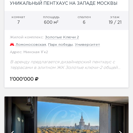
УНИКАЛЬНЫЙ ПЕНТХАУС НА ЗАПАДЕ МОСКВЫ
комнат
площадь
спален
этаж
2
7
600 м
6
19 / 21
Жилой комплекс:
Золотые Ключи 2
Ломоносовская
,
Парк победы
,
Университет
Адрес: Минская 1Гк2
В аренду предлагается дизайнерский пентхаус с
террасами в элитном ЖК Золотые ключи-2 общей
площадью 600 м.кв. на 19 этаже. Мебель от
известных дизайнеров, вся техника от лучших...
1'000'000