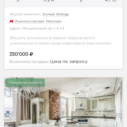
3
172 м
2
4 / 15
Жилой комплекс:
Белый Лебедь
Ломоносовская
,
Минская
Адрес: Мичуринский пр-т 6 к3
Вашему вниманию впервые предлагается
уникальная в своем роде квартира в престижном
ЖК Белый лебедь. Выполнен качественный ремонт
с применением натуральных дорогостоящих
350'000
материалов. Идеальной планировкой
Цена по запросу
Возможна продажа
предусмотрено: кухня, полноценная...
Спецпредложение