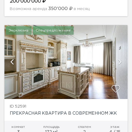
с применением натуральных дорогостоящих
200'000'000
материалов. Идеальной планировкой
350'000
Возможна аренда
в месяц
предусмотрено: кухня, полноценная...
Эксклюзив
Спецпредложение
ID 52591
ПРЕКРАСНАЯ КВАРТИРА В СОВРЕМЕННОМ ЖК
комнат
площадь
спален
этаж
2