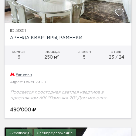
ID 51851
АРЕНДА КВАРТИРЫ, РАМЕНКИ
комнат
площадь
спален
этаж
2
6
250 м
5
23 / 24
Раменки
Адрес: Раменки 20
Продается просторная светлая квартира в
престижном ЖК "Раменки 20".Дом монолит-
кирпичный, построен в 2006 году, в зеленом районе
Москвы. Огороженная территория,
490'000
видеонаблюдение по всей территории, КПП, вход в...
Эксклюзив
Спецпредложение