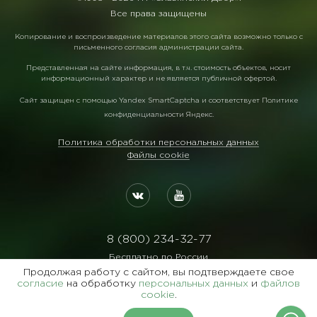
Все права защищены
Копирование и воспроизведение материалов этого сайта возможно только с
письменного согласия администрации сайта.
Представленная на сайте информация, в т.ч. стоимость объектов, носит
информационный характер и не является публичной офертой.
Сайт защищен с помощью
Yandex SmartCaptcha
и соответствует
Политике
конфиденциальности Яндекс
.
Политика обработки персональных данных
Файлы cookie
8 (800) 234-32-77
Бесплатно по России
Продолжая работу с сайтом, вы подтверждаете свое
Реквизиты:
согласие
на обработку
персональных данных
и
файлов
ООО Агентство "Славянский Двор"
cookie
.
ИНН:7729122105 ОГРН:1027700102473