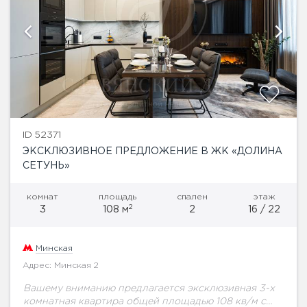
ID 52371
ЭКСКЛЮЗИВНОЕ ПРЕДЛОЖЕНИЕ В ЖК «ДОЛИНА
СЕТУНЬ»
комнат
площадь
спален
этаж
2
3
108 м
2
16 / 22
Минская
Адрес: Минская 2
Вашему вниманию предлагается эксклюзивная 3-х
комнатная квартира общей площадью 108 кв/м с