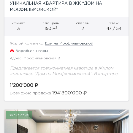
УНИКАЛЬНАЯ КВАРТИРА В ЖК “ДОМ НА
МОСФИЛЬМОВСКОЙ”
комнат
площадь
спален
этаж
2
3
150 м
2
47 / 54
Жилой комплекс:
Дом на Мосфильмовской
Воробьевы горы
Адрес: Мосфильмовская 8
Предлагается трехкомнатная квартира в Жилом
комплексе “Дом на Мосфильмовской”. В квартире
выполнен качественный дизайнерский ремонт.
Квартира полностью меблирована эксклюзивной
1'200'000
мебелью из чисто экологических материалов,
194'800'000
Возможна продажа
полностью оборудована качественной...
Эксклюзив