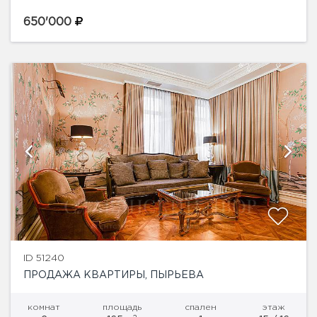
новым дизайнерским интерьером в современном
стиле с великолепными панорамными видами. В
650'000
отделке использовались дорогие натуральные...
ID 51240
ПРОДАЖА КВАРТИРЫ, ПЫРЬЕВА
комнат
площадь
спален
этаж