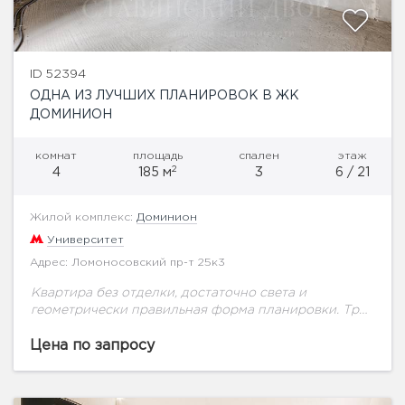
ID 52394
ОДНА ИЗ ЛУЧШИХ ПЛАНИРОВОК В ЖК
ДОМИНИОН
комнат
площадь
спален
этаж
2
4
185 м
3
6 / 21
Жилой комплекс:
Доминион
Университет
Адрес: Ломоносовский пр-т 25к3
Квартира без отделки, достаточно света и
геометрически правильная форма планировки. Три
мокрых точки. окна квартиры выходят на две
стороны, три лоджии. Можно спланировать: 3-4
Цена по запросу
спальни. Красивый вид...