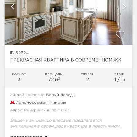
ID 52724
ПРЕКРАСНАЯ КВАРТИРА В СОВРЕМЕННОМ ЖК
комнат
площадь
спален
этаж
2
3
172 м
2
4 / 15
Жилой комплекс:
Белый Лебедь
Ломоносовская
,
Минская
Адрес: Мичуринский пр-т 6 к3
Вашему вниманию впервые предлагается
уникальная в своем роде квартира в престижном
ЖК Белый лебедь. Выполнен качественный ремонт