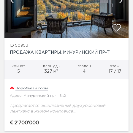
ID 50953
ПРОДАЖА КВАРТИРЫ, МИЧУРИНСКИЙ ПР-Т
комнат
площадь
спален
этаж
2
5
327 м
4
17 / 17
Воробьевы горы
Адрес: Мичуринский пр-т 6к2
Предлагается эксклюзивный двухуровневый
пентхаус в жилом комплексе
"Ломоносов".Планировка: на первом уровне удачно
расположились - кухня-гостиная, просторный холл,
2'700'000
две спальни, ванная комната с постирочной,