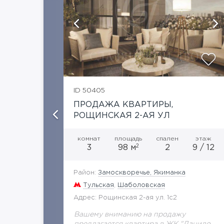
тографий
показать ещё 8 фотографий
ID 50405
ИЛОВ
ПРОДАЖА КВАРТИРЫ,
РОЩИНСКАЯ 2-АЯ УЛ
этаж
комнат
площадь
спален
этаж
2
10 / 12
3
98 м
2
9 / 12
ка
Район:
Замоскворечье, Якиманка
Тульская
,
Шаболовская
Адрес: Рощинская 2-ая ул. 1с2
жу
Вашему вниманию на продажу