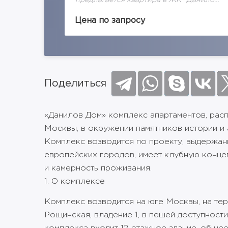
мплексе
предлагается квартира в ЖК "Данилов
" общей
дом" общей площадью 98м2. на 8
дом» – 30
этаже.«Данилов дом» – 30
Цена по запросу
итория,
апартаментов, закрытая территория,
мфорта и
особая атмосфера тепла, комфорта и...
Поделиться
«Данилов Дом» комплекс апартаментов, рас
Москвы, в окружении памятников истории и а
Комплекс возводится по проекту, выдержан
европейских городов, имеет клубную конце
и камерность проживания.
1. О комплексе
Комплекс возводится на юге Москвы, на тер
Рощинская, владение 1, в пешей доступности