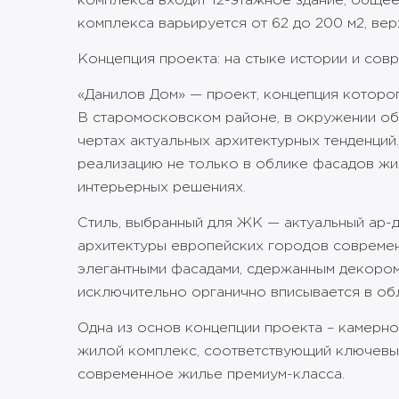
комплекса входит 12-этажное здание, обще
комплекса варьируется от 62 до 200 м2, вер
Концепция проекта: на стыке истории и сов
«Данилов Дом» — проект, концепция которог
В старомосковском районе, в окружении объ
чертах актуальных архитектурных тенденций
реализацию не только в облике фасадов жил
интерьерных решениях.
Стиль, выбранный для ЖК — актуальный ар-д
архитектуры европейских городов современ
элегантными фасадами, сдержанным декором
исключительно органично вписывается в об
Одна из основ концепции проекта – камерно
жилой комплекс, соответствующий ключевым
современное жилье премиум-класса.