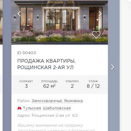
показать ещё 8 фотографий
ID 50403
ID 5
ПРОДАЖА КВАРТИРЫ,
ПР
РОЩИНСКАЯ 2-АЯ УЛ
В 
«Д
комнат
площадь
спален
этаж
ко
2
3
62 м
2
8 / 12
Район:
Замоскворечье, Якиманка
Рай
Тульская
,
Шаболовская
Т
Адрес: Рощинская 2-ая ул. 1с2
Адре
Вашему вниманию на продажу
Ваш