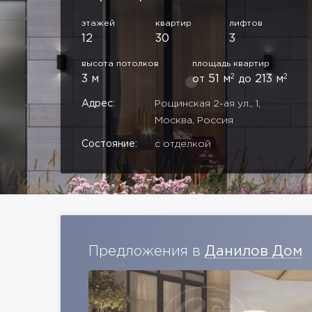
этажей
квартир
лифтов
12
30
3
высота потолков
площадь квартир
2
2
3 м
51 м
213 м
от
до
Адрес:
Рощинская 2-ая ул., 1,
Москва, Россия
Состояние:
с отделкой
Предложения в
Данилов Дом