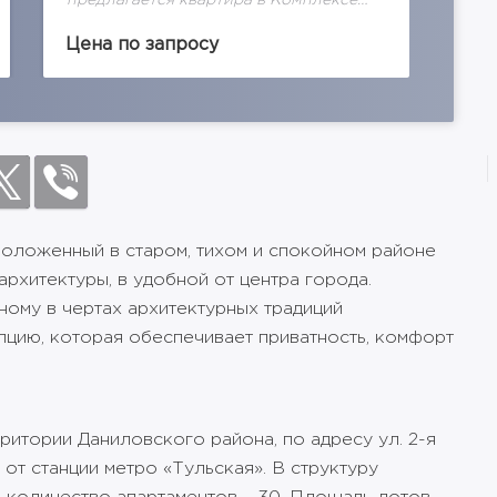
предлагается квартира в Комплексе
пре
апартаментов "Данилов дом" общей
апа
площадью квартиры - 62 м2. на 8
пло
Цена по запросу
Цен
этаже.30 апартаментов, закрытая
апа
территория, особая атмосфера тепла,
осо
комфорта...
дом
положенный в старом, тихом и спокойном районе
рхитектуры, в удобной от центра города.
ному в чертах архитектурных традиций
пцию, которая обеспечивает приватность, комфорт
ритории Даниловского района, по адресу ул. 2-я
 от станции метро «Тульская». В структуру