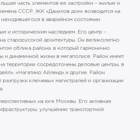
ьшая часть элементов ее застройки – жилые и
времена СССР. ЖК «Данилов дом» возводится на
 находившегося в аварийном состоянии.
ым и историческим наследием. Его центр –
на старорусской архитектуры. Он великолепно
том облика района, в который гармонично
ы и динамичной жизни в мегаполисе. Район имеет
 на территории сосредоточены деловые центры, в
ейл», «Нагатино Айленд» и другие. Район
т разгрузки ключевых магистралей и организации
а.
перспективных на юге Москвы. Его активная
инфраструктуры, улучшению транспортной