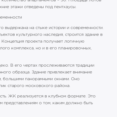
е количество апартаментов – 30. Площадь лотов
хние этажи отведены под пентхаусы.
ременности
о выдержана на стыке истории и современности.
ектов культурного наследия, строится здание в
. Концепция проекта получает логичную
ого комплекса, но и в его планировочных,
еко. В его чертах прослеживаются традиции
ного образца. Здание привлекает внимание
, большими панорамными окнами. Оно
лик старого московского района.
сть. ЖК реализуется в клубном формате. Это
 представлениям о том, каким должно быть