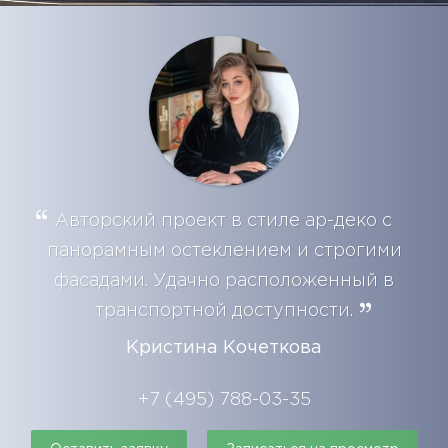
Авторский проект в стиле ар-деко с
панорамным остеклением и строгими
фасадами. Удачно расположенный в
транспортной доступности.
Кристина Кочеткова
+7 (495) 788-03-35