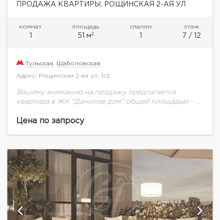
ПРОДАЖА КВАРТИРЫ, РОЩИНСКАЯ 2-АЯ УЛ
комнат
площадь
спален
этаж
2
1
51 м
1
7 / 12
Тульская
,
Шаболовская
Адрес: Рощинская 2-ая ул. 1с2
Вашему вниманию на продажу предлагается
квартира в ЖК "Данилов дом" общей площадью - 51
м2 на седьмом этаже.«Данилов дом» – 30
апартаментов, закрытая территория, особая
Цена по запросу
атмосфера тепла,...