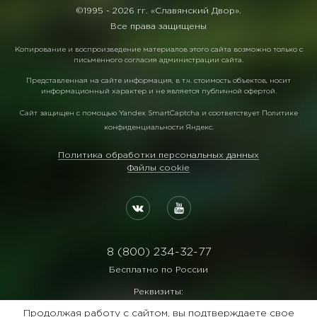
©1995 -
2026 гг. «Славянский Двор».
Все права защищены
Копирование и воспроизведение материалов этого сайта возможно только с
письменного согласия администрации сайта.
Представленная на сайте информация, в т.ч. стоимость объектов, носит
информационный характер и не является публичной офертой.
Сайт защищен с помощью
Yandex SmartCaptcha
и соответствует
Политике
конфиденциальности Яндекс
.
Политика обработки персональных данных
Файлы cookie
8 (800) 234-32-77
Бесплатно по России
Реквизиты:
ООО Агентство "Славянский Двор"
Продолжая работу с сайтом, вы подтверждаете свое
ИНН:7729122105 ОГРН:1027700102473