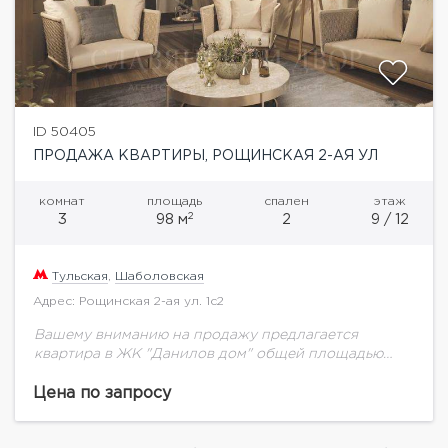
ID 50405
ПРОДАЖА КВАРТИРЫ, РОЩИНСКАЯ 2-АЯ УЛ
комнат
площадь
спален
этаж
2
3
98 м
2
9 / 12
Тульская
,
Шаболовская
Адрес: Рощинская 2-ая ул. 1с2
Вашему вниманию на продажу предлагается
квартира в ЖК "Данилов дом" общей площадью
98м2. на 8 этаже.«Данилов дом» – 30 апартаментов,
закрытая территория, особая атмосфера тепла,
Цена по запросу
комфорта и...