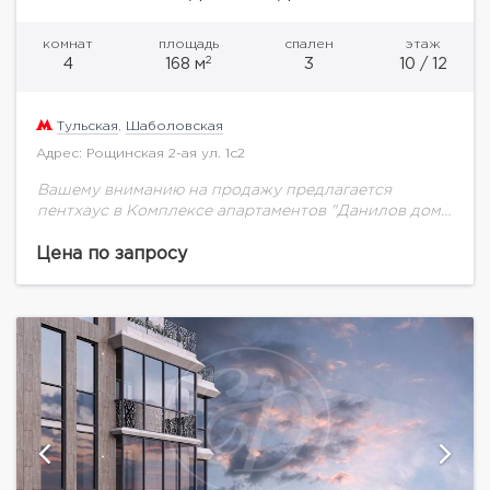
комнат
площадь
спален
этаж
2
4
168 м
3
10 / 12
Тульская
,
Шаболовская
Адрес: Рощинская 2-ая ул. 1с2
Вашему вниманию на продажу предлагается
пентхаус в Комплексе апартаментов "Данилов дом"
общей площадью 167,3 м2.«Данилов дом» – 30
апартаментов, закрытая территория, особая
Цена по запросу
атмосфера тепла, комфорта и домашнего...