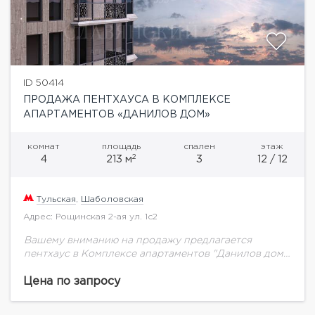
ID 50414
ПРОДАЖА ПЕНТХАУСА В КОМПЛЕКСЕ
АПАРТАМЕНТОВ «ДАНИЛОВ ДОМ»
комнат
площадь
спален
этаж
2
4
213 м
3
12 / 12
Тульская
,
Шаболовская
Адрес: Рощинская 2-ая ул. 1с2
Вашему вниманию на продажу предлагается
пентхаус в Комплексе апартаментов "Данилов дом"
общей площадью 212м2.«Данилов дом» – 30
апартаментов, закрытая территория, особая
Цена по запросу
атмосфера тепла, комфорта и домашнего уюта....