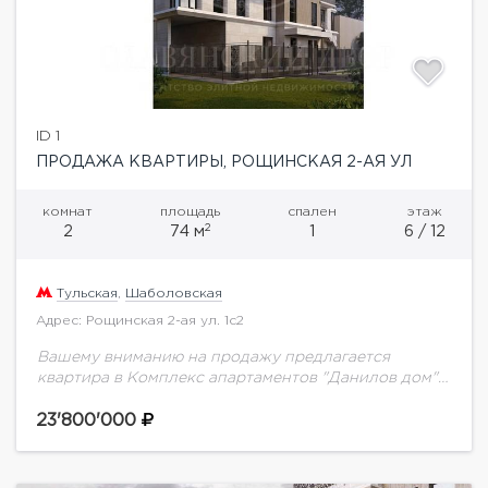
ID 1
ПРОДАЖА КВАРТИРЫ, РОЩИНСКАЯ 2-АЯ УЛ
комнат
площадь
спален
этаж
2
2
74 м
1
6 / 12
Тульская
,
Шаболовская
Адрес: Рощинская 2-ая ул. 1с2
Вашему вниманию на продажу предлагается
квартира в Комплекс апартаментов "Данилов дом"
общей площадью - 74 м2 на 6 этаже.«Данилов дом»
– 30 апартаментов, закрытая территория, особая
23'800'000
атмосфера...