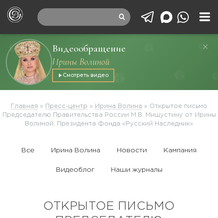
Видеообращение
Ирины Волиной
Смотреть видео
Главная
»
Пресс-центр
»
Ирина Волина
»
Открытое письмо
Председателю Правительства России М.В. Мишустину от Ирины
Волиной, Президента Фонда «Русский Наследник»
Все
Ирина Волина
Новости
Кампания
Видеоблог
Наши журналы
ОТКРЫТОЕ ПИСЬМО