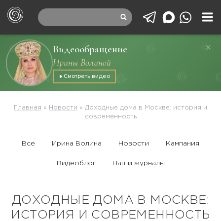
Видеообращение
Ирины Волиной
Смотреть видео
Главная
»
Новости
»
Доходные дома в Москве: история и
современность
Все
Ирина Волина
Новости
Кампания
Видеоблог
Наши журналы
ДОХОДНЫЕ ДОМА В МОСКВЕ:
ИСТОРИЯ И СОВРЕМЕННОСТЬ