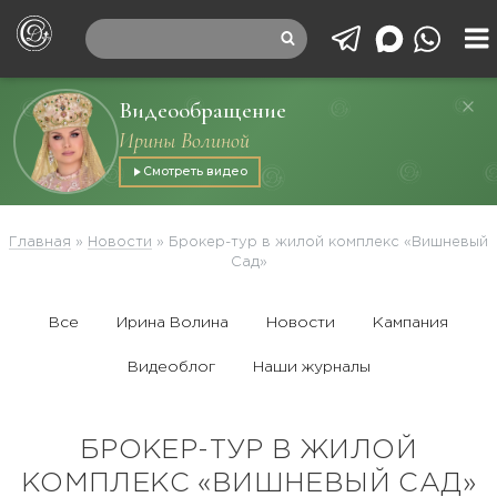
Видеообращение
Ирины Волиной
Смотреть видео
Главная
»
Новости
»
Брокер-тур в жилой комплекс «Вишневый
Сад»
Все
Ирина Волина
Новости
Кампания
Видеоблог
Наши журналы
БРОКЕР-ТУР В ЖИЛОЙ
КОМПЛЕКС «ВИШНЕВЫЙ САД»