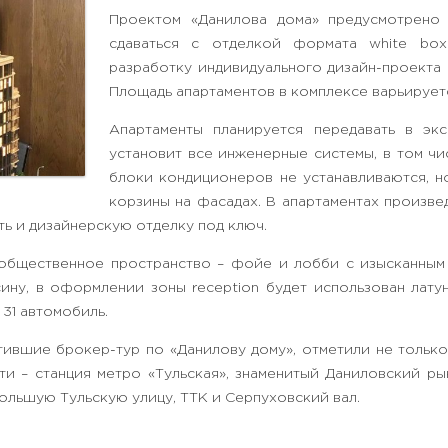
Проектом «Данилова дома» предусмотрено 
сдаваться с отделкой формата white box
разработку индивидуального дизайн-проекта 
Площадь апартаментов в комплексе варьируетс
Апартаменты планируется передавать в эк
установит все инженерные системы, в том ч
блоки кондиционеров не устанавливаются, н
корзины на фасадах. В апартаментах произве
ть и дизайнерскую отделку под ключ.
общественное пространство – фойе и лобби с изысканным
сину, в оформлении зоны reception будет использован лату
 31 автомобиль.
тившие брокер-тур по «Данилову дому», отметили не только
и – станция метро «Тульская», знаменитый Даниловский р
ольшую Тульскую улицу, ТТК и Серпуховский вал.