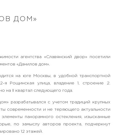
ОВ ДОМ»
жимости агентства «Славянский двор» посетили
ментов «Данилов дом».
одится на юге Москвы, в удобной транспортной
2-я Рощинская улица, владение 1, строение 2.
 на II квартал следующего года.
ом» разрабатывался с учетом традиций крупных
ты современности и не теряющего актуальности
т элементы панорамного остекления, изысканные
рые, по замыслу авторов проекта, подчеркнут
нировано 12 этажей.