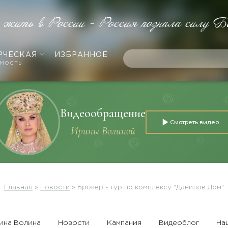
е жить в России - Россия познала силу Б
РЧЕСКАЯ
ИЗБРАННОЕ
мость
Видеообращение
Смотреть видео
Ирины Волиной
Главная
»
Новости
»
Брокер - тур по комплексу "Данилов Дом"
ина Волина
Новости
Кампания
Видеоблог
На