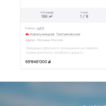
площадь
этаж
2
166 м
1 / 8
Район:
ЦАО
Новокузнецкая
,
Третьяковская
Адрес: Москва, Россия
Продажа офисного помещения на первом
этаже элитного, клубного дома в
Кадашевском переулке (ЦАО). Площадь
помещения 166,3 кв.м., открытая планировка.
69'846'000
Имеется 2 входа. Территория комплекса
огорожена, круглосуточная охрана....