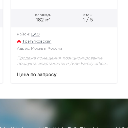
площадь
этаж
2
182 м
1 / 5
Район:
ЦАО
Третьяковская
Адрес: Москва, Россия
Продажа помещения, позиционирование
продукта: апартаменты и /или Family office
Нежилое помещение располагается на 1-ом
этаже этаже жилого дома в элитном
Цена по запросу
комплексе в центре Москвы в районе метро...