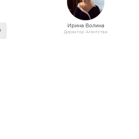
Ирина Волина
е
Директор Агентства
показат