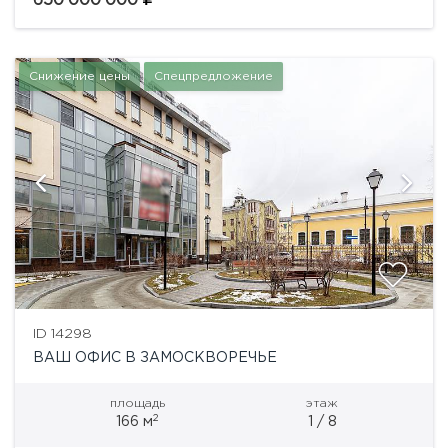
650'000'000
занимает целый этаж,...
Снижение цены
Спецпредложение
ID 14298
ВАШ ОФИС В ЗАМОСКВОРЕЧЬЕ
площадь
этаж
2
166 м
1 / 8