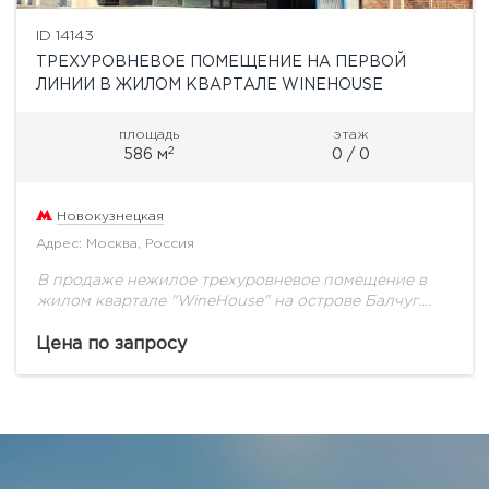
ID 14143
ТРЕХУРОВНЕВОЕ ПОМЕЩЕНИЕ НА ПЕРВОЙ
ЛИНИИ В ЖИЛОМ КВАРТАЛЕ WINEHOUSE
площадь
этаж
2
586 м
0 / 0
Новокузнецкая
Адрес: Москва, Россия
В продаже нежилое трехуровневое помещение в
жилом квартале "WineHouse" на острове Балчуг.
Общая площадь состовляет 586,2 кв.м (-1 этаж -
107,9 кв.м, 1 этаж - 123,1 кв.м,...
Цена по запросу