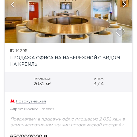
ID 14295
ПРОДАЖА ОФИСА НА НАБЕРЕЖНОЙ С ВИДОМ
НА КРЕМЛЬ
площадь
этаж
2
2032 м
3 / 4
Новокузнецкая
Адрес: Москва, Россия
Предлагаем в продажу офис площадью 2 032 кв.м в
административном здании исторической постройки
на Раушской набережной. Прекрасный вид на
Кремль и набережную. Офисное помещение