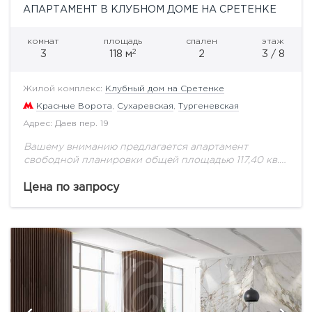
АПАРТАМЕНТ В КЛУБНОМ ДОМЕ НА СРЕТЕНКЕ
комнат
площадь
спален
этаж
2
3
118 м
2
3 / 8
Жилой комплекс:
Клубный дом на Сретенке
Красные Ворота
,
Сухаревская
,
Тургеневская
Адрес: Даев пер. 19
Вашему вниманию предлагается апартамент
свободной планировки общей площадью 117,40 кв.м.
на третьем этаже.Преемник архитектурных
традиций прошлого, комплекс апартаментов
Цена по запросу
премиум-класса «Клубный дом на Сретенке»
гармонично вписывается в архитектурный...