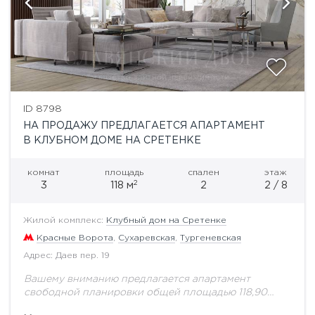
ID 8798
НА ПРОДАЖУ ПРЕДЛАГАЕТСЯ АПАРТАМЕНТ
В КЛУБНОМ ДОМЕ НА СРЕТЕНКЕ
комнат
площадь
спален
этаж
2
3
118 м
2
2 / 8
Жилой комплекс:
Клубный дом на Сретенке
Красные Ворота
,
Сухаревская
,
Тургеневская
Адрес: Даев пер. 19
Вашему вниманию предлагается апартамент
свободной планировки общей площадью 118,90
кв.м. на втором этаже.Преемник архитектурных