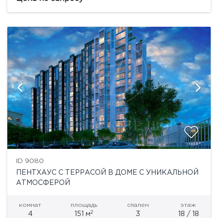
«Басманный, 5» объединил в себе всё...
ID 9080
ПЕНТХАУС С ТЕРРАСОЙ В ДОМЕ С УНИКАЛЬНОЙ
АТМОСФЕРОЙ
комнат
площадь
спален
этаж
2
4
151 м
3
18 / 18