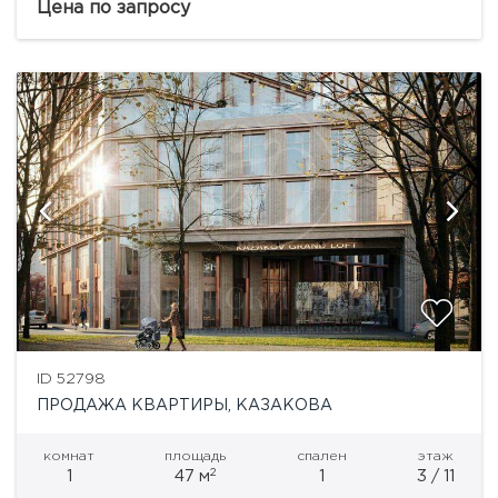
традиций прошлого, комплекс апартаментов
Цена по запросу
премиум-класса «Клубный дом на Сретенке»
гармонично вписывается в архитектурный...
ID 52798
ПРОДАЖА КВАРТИРЫ, КАЗАКОВА
комнат
площадь
спален
этаж
2
1
47 м
1
3 / 11