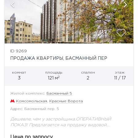
ID 9269
ПРОДАЖА КВАРТИРЫ, БАСМАННЫЙ ПЕР
комнат
площадь
спален
этаж
2
3
121 м
2
11 / 17
Жилой комплекс:
Басманный 5
Комсомольская
,
Красные Ворота
Адрес: Басманный пер. 5
Дешевле, чем у застройщика.ОПЕРАТИВНЫЙ
ПОКАЗ! Предлагается на продажу видовой
апартамент свободной планировки с террасой в
ЖК "Басманный,5 общей площадью 121,3 м2.
Цена по запросу