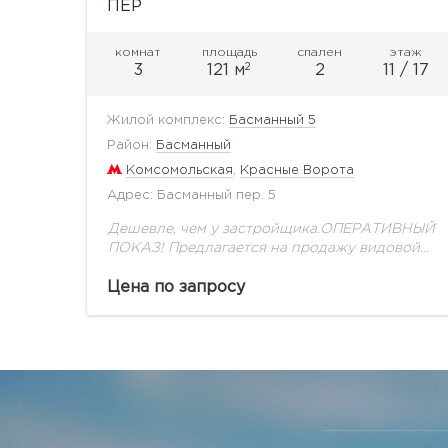
ПЕР
комнат
площадь
спален
этаж
2
3
121 м
2
11 / 17
Жилой комплекс:
Басманный 5
Район:
Басманный
Комсомольская
,
Красные Ворота
Адрес: Басманный пер. 5
Дешевле, чем у застройщика.ОПЕРАТИВНЫЙ
ПОКАЗ! Предлагается на продажу видовой
апартамент свободной планировки с
террасой в ЖК "Басманный,5 общей
Цена по запросу
площадью 121,3 м2. «Басманный, 5»
объединил в себе всё...