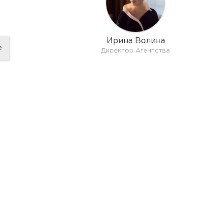
Ирина Волина
е
Директор Агентства
показать