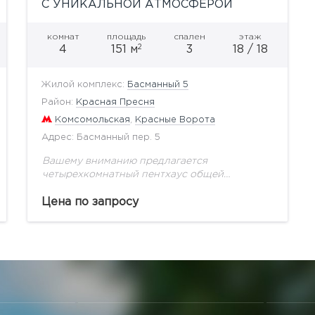
С УНИКАЛЬНОЙ АТМОСФЕРОЙ
комнат
площадь
спален
этаж
2
4
151 м
3
18 / 18
Жилой комплекс:
Басманный 5
Район:
Красная Пресня
Комсомольская
,
Красные Ворота
Адрес: Басманный пер. 5
Вашему вниманию предлагается
четырехкомнатный пентхаус общей
площадью 150,6 м2, с потрясающими видами
на исторический центр Москвы.ЖК
Цена по запросу
«Басманный, 5» представляет собой
комплекс апартаментов. На придомовой
территории находится несколько...