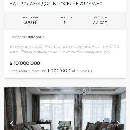
НА ПРОДАЖУ ДОМ В ПОСЕЛКЕ ФЛОРАНС
площадь
спален
участок
2
1500 м
8
32 сот.
Посёлок:
Флоранс
Описание дома: На продажа предлагается дом 1500
кв.м. Планировка дома: Цоколь: бильярдная, с/у,
техническое помещение (вентиляции, котельная),
винная комната, бассейн 40 м, финская сауна и
10'000'000
мини спортзал.Оборудование...
1'900'000
Возможна аренда
в месяц