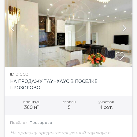
ID 31003
НА ПРОДАЖУ ТАУНХАУС В ПОСЕЛКЕ
ПРОЗОРОВО
площадь
спален
участок
2
360 м
5
4 сот.
Посёлок:
Прозорово
На продажу предлагается уютный таунхаус в