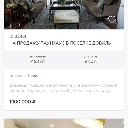
ID 32461
НА ПРОДАЖУ ТАУНХАУС В ПОСЕЛКЕ ДОВИЛЬ
площадь
участок
2
450 м
9 сот.
Посёлок:
Довиль
В аренду предлагается таунхаус в элитном посёлке
Довиль. Таунхаус - торцевой (имеет только одну
смежную стену). На участке цветущий сад с
декоративными и плодовыми растениями. Зона
1'100'000
барбекю,...