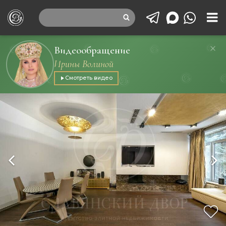
Видеообращение
Ирины Волиной
Смотреть видео