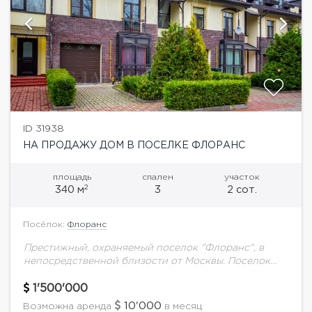
ID 31938
НА ПРОДАЖУ ДОМ В ПОСЕЛКЕ ФЛОРАНС
площадь
спален
участок
2
340 м
3
2 сот.
Посёлок:
Флоранс
Престижный, охраняемый поселок "Флоранс", в
непосредственной близости от Москвы. Поселок
расположен в 5 км от МКАД и является одним из
первых поселков по пути следования на Рублево-
1'500'000
Успенском...
10'000
Возможна аренда
в месяц