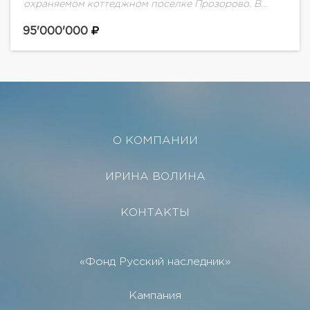
охраняемом коттеджном поселке Прозорово. В
доме выполнен дизайнерский ремонт в
современном стиле. Дом полностью укомплектован
95'000'000
необходимой мебелью и техникой.Планировка
дома:1 этаж:...
О КОМПАНИИ
ИРИНА ВОЛИНА
КОНТАКТЫ
«Фонд Русский наследник»
Кампания