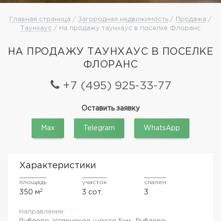
Главная страница
/
Загородная недвижимость
/
Продажа
/
Таунхаус
/ На продажу таунхаус в поселке Флоранс
НА ПРОДАЖУ ТАУНХАУС В ПОСЕЛКЕ
ФЛОРАНС
+7 (495) 925-33-77
Оставить заявку
Max
Telegram
WhatsApp
Характеристики
площадь
участок
спален
2
350 м
3 сот.
3
Направление:
Рублево-Успенское шоссе
5км.,
Рублево-